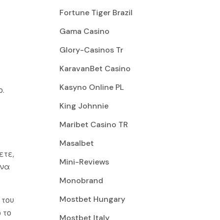
Fortune Tiger Brazil
Gama Casino
Glory-Casinos Tr
KaravanBet Casino
Kasyno Online PL
ο.
King Johnnie
Maribet Casino TR
Masalbet
ετε,
Mini-Reviews
 να
Monobrand
Mostbet Hungary
 του
 το
Mostbet Italy