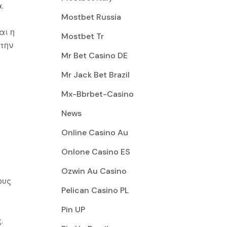
.
Mostbet Russia
αι η
Mostbet Tr
την
Mr Bet Casino DE
Mr Jack Bet Brazil
Mx-Bbrbet-Casino
News
Online Casino Au
Onlone Casino ES
Ozwin Au Casino
ους
Pelican Casino PL
Pin UP
.