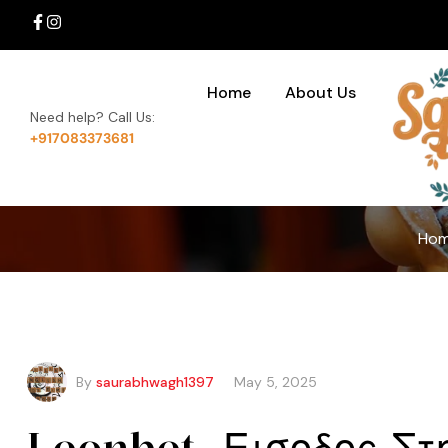
Home
About Us
Need help? Call Us:
+917083373681
Hom
By
saurabhwagh1397
May 5, 2025
Leonbet ️ Εισοδος Σ