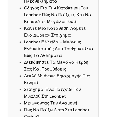
Πλεονεκτήματα
Οδηγός Για Την Κατάκτηση Του
Leonbet: Πώς Να Παίξετε Και Να
Κερδίσετε Μεγάλα Ποσά
Κάντε Μια Κατάθεση, Λάβετε
Ένα Δωρεάν Στοίχημα
Leonbet Ελλάδα – Μπόνους
Ενθουσιασμός Από Τα Φρουτάκια
Έως Τα Αθλήματα
Διεκδικήστε Τα Μεγάλα Κέρδη
Σας Και Προωθήσεις
Διπλό Μπόνους Εφαρμογής Για
Κινητά
Στοίχημα: Ένα Παιχνίδι Του
Μυαλού Στη Leonbet
Μειώνοντας Την Αναμονή
Πως Να Παίξω Slots Στο Leonbet
Casino?