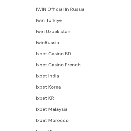
1WIN Official In Russia
1win Turkiye
1win Uzbekistan
1winRussia
1xbet Casino BD
1xbet Casino French
1xbet India
1xbet Korea
1xbet KR
1xbet Malaysia
1xbet Morocco