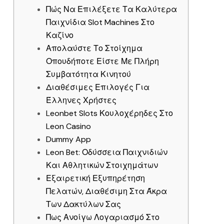
Πώς Να Επιλέξετε Τα Καλύτερα
Παιχνίδια Slot Machines Στο
Καζίνο
Απολαύστε Το Στοίχημα
Οπουδήποτε Είστε Με Πλήρη
Συμβατότητα Κινητού
Διαθέσιμες Επιλογές Για
Έλληνες Χρήστες
Leonbet Slots Κουλοχέρηδες Στο
Leon Casino
Dummy App
Leon Bet: Οδύσσεια Παιχνιδιών
Και Αθλητικών Στοιχημάτων
Εξαιρετική Εξυπηρέτηση
Πελατών, Διαθέσιμη Στα Άκρα
Των Δακτύλων Σας
Πως Ανοίγω Λογαριασμό Στο