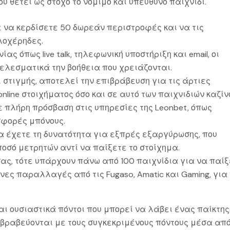
υ θέτει ως στόχο το νόμιμο και υπεύθυνο παιχνίδι.
ε να κερδίσετε 50 δωρεάν περιστροφές και να τις
λοχέρηδες.
 όπως live talk, τηλεφωνική υποστήριξη και email, οι
ελεσματικά την βοήθεια που χρειάζονται.
 στιγμής, αποτελεί την επιβράβευση για τις άρτιες
nline στοιχήματος όσο και σε αυτό των παιχνιδιών καζίν
 πλήρη πρόσβαση στις υπηρεσίες της Leonbet, όπως
σφορές μπόνους.
θα έχετε τη δυνατότητα για εξπρές εξαργύρωσης, που
οσό μετρητών αντί να παίξετε το στοίχημα.
σας, τότε υπάρχουν πάνω από 100 παιχνίδια για να παίξ
ες παραλλαγές από τις Fugaso, Amatic και Gaming, για
αι ουσιαστικά πόντοι που μπορεί να λάβει ένας παίκτης
ιβραβεύονται με τους συγκεκριμένους πόντους μέσα από