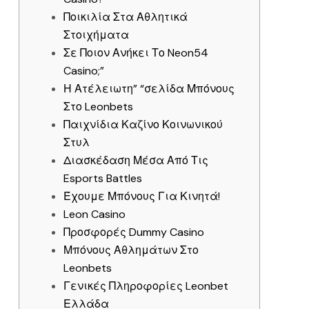
Ποικιλία Στα Αθλητικά
Στοιχήματα
Σε Ποιον Ανήκει Το Neon54
Casino;”
Η Ατέλειωτη” “σελίδα Μπόνους
Στο Leonbets
Παιχνίδια Καζίνο Κοινωνικού
Στυλ
Διασκέδαση Μέσα Από Τις
Esports Battles
Έχουμε Μπόνους Για Κινητά!
Leon Casino
Προσφορές Dummy Casino
Μπόνους Αθλημάτων Στο
Leonbets
Γενικές Πληροφορίες Leonbet
Ελλάδα