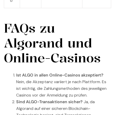
o
FAQs zu
Algorand und
Online-Casinos
Ist ALGO in allen Online-Casinos akzeptiert?
Nein, die Akzeptanz variiert je nach Plattform. Es
ist wichtig, die Zahlungsmethoden des jeweiligen
Casinos vor der Anmeldung zu prüfen.
Sind ALGO-Transaktionen sicher?
Ja, da
Algorand auf einer sicheren Blockchain-