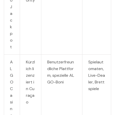
o
ority
J
a
c
k
p
o
t
A
Kürzl
Benutzerfreun
Spielaut
L
ich li
dliche Plattfor
omaten,
G
zenz
m, spezielle AL
Live-Dea
O
iert i
GO-Boni
ler, Brett
C
n Cu
spiele
a
raça
si
o
n