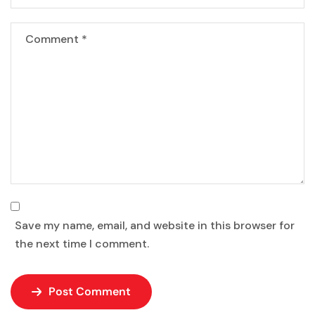
Save my name, email, and website in this browser for
the next time I comment.
Post Comment