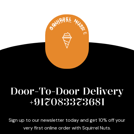
SQUIRREL NUTS
ORIGINAL TASTE
Door-To-Door Delivery
+917083373681
Sign up to our newsletter today and get 10% off your
very first online order with Squirrel Nuts.