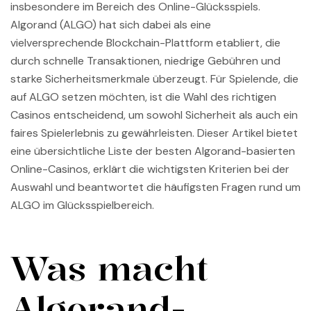
insbesondere im Bereich des Online-Glücksspiels.
Algorand (ALGO) hat sich dabei als eine
vielversprechende Blockchain-Plattform etabliert, die
durch schnelle Transaktionen, niedrige Gebühren und
starke Sicherheitsmerkmale überzeugt. Für Spielende, die
auf ALGO setzen möchten, ist die Wahl des richtigen
Casinos entscheidend, um sowohl Sicherheit als auch ein
faires Spielerlebnis zu gewährleisten. Dieser Artikel bietet
eine übersichtliche Liste der besten Algorand-basierten
Online-Casinos, erklärt die wichtigsten Kriterien bei der
Auswahl und beantwortet die häufigsten Fragen rund um
ALGO im Glücksspielbereich.
Was macht
Algorand-