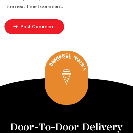
the next time I comment.
Post Comment
SQUIRREL NUTS
ORIGINAL TASTE
Door-To-Door Delivery