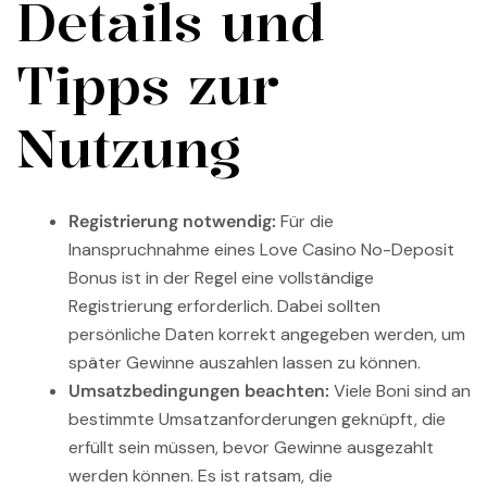
Details und
Tipps zur
Nutzung
Registrierung notwendig:
Für die
Inanspruchnahme eines Love Casino No-Deposit
Bonus ist in der Regel eine vollständige
Registrierung erforderlich. Dabei sollten
persönliche Daten korrekt angegeben werden, um
später Gewinne auszahlen lassen zu können.
Umsatzbedingungen beachten:
Viele Boni sind an
bestimmte Umsatzanforderungen geknüpft, die
erfüllt sein müssen, bevor Gewinne ausgezahlt
werden können. Es ist ratsam, die