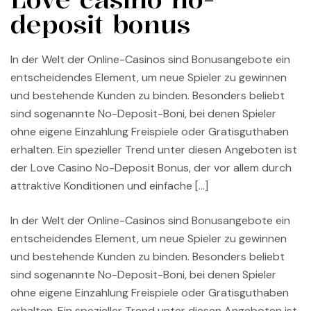
deposit bonus
In der Welt der Online-Casinos sind Bonusangebote ein
entscheidendes Element, um neue Spieler zu gewinnen
und bestehende Kunden zu binden. Besonders beliebt
sind sogenannte No-Deposit-Boni, bei denen Spieler
ohne eigene Einzahlung Freispiele oder Gratisguthaben
erhalten. Ein spezieller Trend unter diesen Angeboten ist
der Love Casino No-Deposit Bonus, der vor allem durch
attraktive Konditionen und einfache […]
In der Welt der Online-Casinos sind Bonusangebote ein
entscheidendes Element, um neue Spieler zu gewinnen
und bestehende Kunden zu binden. Besonders beliebt
sind sogenannte No-Deposit-Boni, bei denen Spieler
ohne eigene Einzahlung Freispiele oder Gratisguthaben
erhalten. Ein spezieller Trend unter diesen Angeboten ist