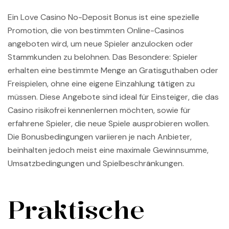
Ein Love Casino No-Deposit Bonus ist eine spezielle
Promotion, die von bestimmten Online-Casinos
angeboten wird, um neue Spieler anzulocken oder
Stammkunden zu belohnen. Das Besondere: Spieler
erhalten eine bestimmte Menge an Gratisguthaben oder
Freispielen, ohne eine eigene Einzahlung tätigen zu
müssen. Diese Angebote sind ideal für Einsteiger, die das
Casino risikofrei kennenlernen möchten, sowie für
erfahrene Spieler, die neue Spiele ausprobieren wollen.
Die Bonusbedingungen variieren je nach Anbieter,
beinhalten jedoch meist eine maximale Gewinnsumme,
Umsatzbedingungen und Spielbeschränkungen.
Praktische