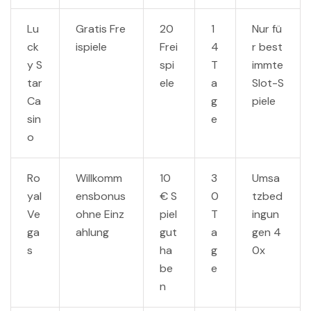
Lu
Gratis Fre
20
1
Nur fü
ck
ispiele
Frei
4
r best
y S
spi
T
immte
tar
ele
a
Slot-S
Ca
g
piele
sin
e
o
Ro
Willkomm
10
3
Umsa
yal
ensbonus
€ S
0
tzbed
Ve
ohne Einz
piel
T
ingun
ga
ahlung
gut
a
gen 4
s
ha
g
0x
be
e
n