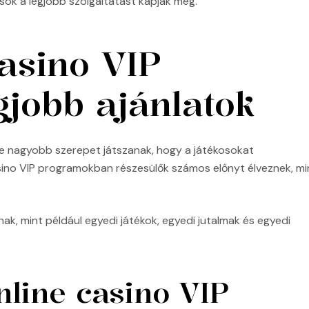
sok a legjobb szolgáltatást kapják meg.
asino VIP
gjobb ajánlatok
e nagyobb szerepet játszanak, hogy a játékosokat
sino VIP programokban részesülők számos előnyt élveznek, mi
nak, mint például egyedi játékok, egyedi jutalmak és egyedi
line casino VIP