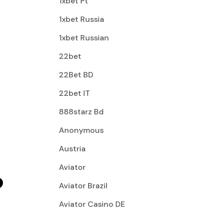
1xbet Pt
1xbet Russia
1xbet Russian
22bet
22Bet BD
22bet IT
888starz Bd
Anonymous
Austria
Aviator
P
Aviator Brazil
Aviator Casino DE