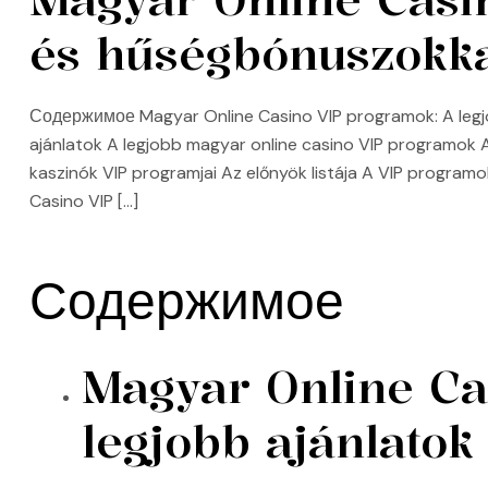
és hűségbónuszokka
Содержимое Magyar Online Casino VIP programok: A legjo
ajánlatok A legjobb magyar online casino VIP programok A
kaszinók VIP programjai Az előnyök listája A VIP program
Casino VIP […]
Содержимое
Magyar Online Ca
legjobb ajánlatok