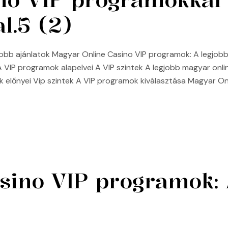
l.5 (2)
bb ajánlatok Magyar Online Casino VIP programok: A legjob
 VIP programok alapelvei A VIP szintek A legjobb magyar onli
ok előnyei Vip szintek A VIP programok kiválasztása Magyar On
sino VIP programok: