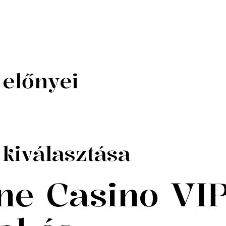
előnyei
kiválasztása
ne Casino VI