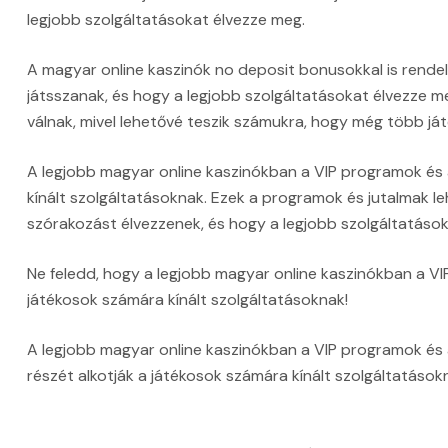
legjobb szolgáltatásokat élvezze meg.
A magyar online kaszinók no deposit bonusokkal is rendel
játsszanak, és hogy a legjobb szolgáltatásokat élvezze 
válnak, mivel lehetővé teszik számukra, hogy még több já
A legjobb magyar online kaszinókban a VIP programok és 
kínált szolgáltatásoknak. Ezek a programok és jutalmak l
szórakozást élvezzenek, és hogy a legjobb szolgáltatáso
Ne feledd, hogy a legjobb magyar online kaszinókban a VI
játékosok számára kínált szolgáltatásoknak!
A legjobb magyar online kaszinókban a VIP programok és
részét alkotják a játékosok számára kínált szolgáltatások