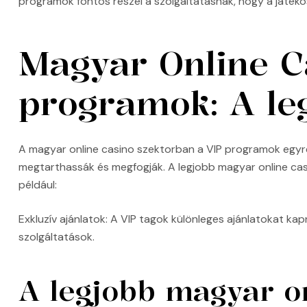
programok fontos részei a szolgáltatásnak, hogy a játéko
Magyar Online C
programok: A le
A magyar online casino szektorban a VIP programok egyr
megtarthassák és megfogják. A legjobb magyar online ca
például:
Exkluzív ajánlatok: A VIP tagok különleges ajánlatokat kap
szolgáltatások.
A legjobb magyar on