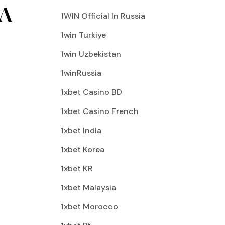
 A
1WIN Official In Russia
1win Turkiye
1win Uzbekistan
1winRussia
1xbet Casino BD
1xbet Casino French
1xbet India
1xbet Korea
1xbet KR
1xbet Malaysia
1xbet Morocco