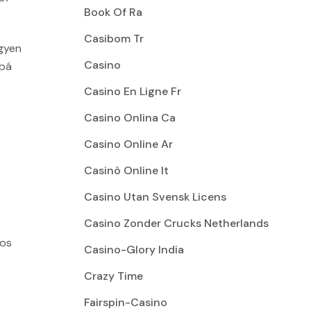
Book Of Ra
Casibom Tr
ngyen
Casino
bbá
Casino En Ligne Fr
Casino Onlina Ca
Casino Online Ar
Casinò Online It
Casino Utan Svensk Licens
Casino Zonder Crucks Netherlands
tos
Casino-Glory India
Crazy Time
Fairspin-Casino