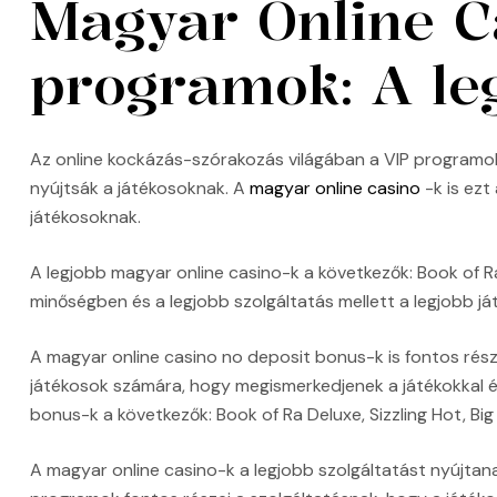
Magyar Online C
programok: A le
Az online kockázás-szórakozás világában a VIP programok
nyújtsák a játékosoknak. A
magyar online casino
-k is ezt
játékosoknak.
A legjobb magyar online casino-k a következők: Book of Ra 
minőségben és a legjobb szolgáltatás mellett a legjobb j
A magyar online casino no deposit bonus-k is fontos rész
játékosok számára, hogy megismerkedjenek a játékokkal és
bonus-k a következők: Book of Ra Deluxe, Sizzling Hot, Big
A magyar online casino-k a legjobb szolgáltatást nyújtan