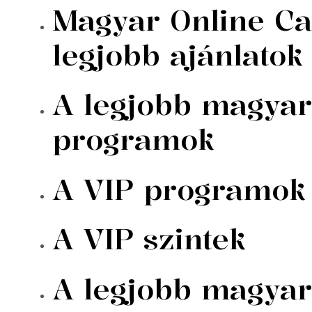
Magyar Online Ca
legjobb ajánlatok
A legjobb magyar
programok
A VIP programok 
A VIP szintek
A legjobb magyar