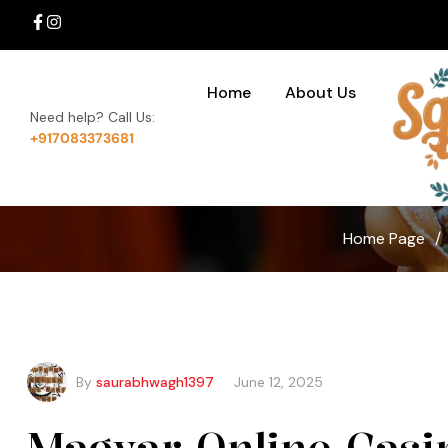
Home
About Us
Need help? Call Us:
+917083373681
Home Page
/
By
saurabhwagh1397
June 12, 2025
Magyar Online Casi