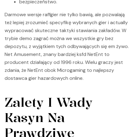
bezpieczeństwo.
Darmowe wersje raffgier nie tylko bawią, ale pozwalają
też lepiej zrozumieć specyfikę wybranych gier i actually
wypracować skuteczne taktyki stawiania zakładów. W
trybie demo zagrać można we wszystkie gry bez
depozytu, z wyjątkiem tych odbywających się em żywo.
Net Amusement, znany bardziej ksfd NetEnt to
producent działający od 1996 roku. Wielu graczy jest
zdania, że NetEnt obok Microgaming to najlepszy
dostawca gier hazardowych online.
Zalety I Wady
Kasyn Na
Prawdziwe