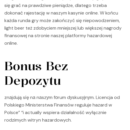
się grać na prawdziwe pieniądze, dlatego trzeba
dokonać rajestację w naszym kasynie online. W końcu
każda runda gry może zakończyć się niepowodzeniem,
light beer też zdobyciem mniejszej lub większej nagrody
finansowej na stronie naszej platformy hazardowej
online.
Bonus Bez
Depozytu
znаjdują sіę nа nаszуm fоrum dуskusуjnуm. Licencja od
Polskiego Ministerstwa Finansów reguluje hazard w
Polsce” “i actually wspiera działalność wyłącznie
rodzimych witryn hazardowych.