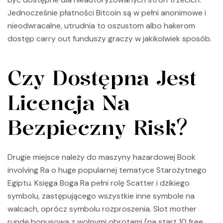
Jednocześnie płatności Bitcoin są w pełni anonimowe i
nieodwracalne, utrudnia to oszustom albo hakerom
dostęp carry out funduszy graczy w jakikolwiek sposób.
Czy Dostępna Jest
Licencja Na
Bezpieczny Risk?
Drugie miejsce należy do maszyny hazardowej Book
involving Ra o huge popularnej tematyce Starożytnego
Egiptu. Księga Boga Ra pełni rolę Scatter i dzikiego
symbolu, zastępującego wszystkie inne symbole na
walcach, oprócz symbolu rozproszenia. Slot mother
rundę bonusową z wolnymi obrotami (na start 10 free