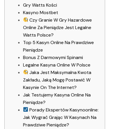
Gry Watts Kości
Kasyno Mostbet
Czy Granie W Gry Hazardowe
Online Za Pieniądze Jest Legalne
Watts Polsce?
Top 5 Kasyn Online Na Prawdziwe
Pieniądze
Bonus Z Darmowymi Spinami
Legalne Kasyna Online W Polsce
Jaka Jest Maksymalna Kwota
Zakładu, Jaką Mogę Postawić W
Kasynie On The Internet?
Jak Testujemy Kasyna Online Na
Pieniądze?
Porady Ekspertów Kasynoonline:
Jak Wygrać Grając W Kasynach Na
Prawdziwe Pieniądze?