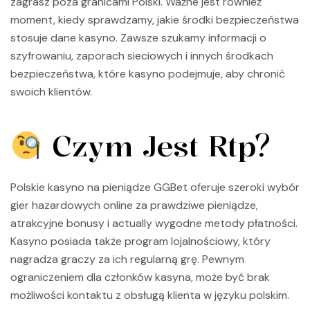
zagrasz poza granicami Polski. Ważne jest również
moment, kiedy sprawdzamy, jakie środki bezpieczeństwa
stosuje dane kasyno. Zawsze szukamy informacji o
szyfrowaniu, zaporach sieciowych i innych środkach
bezpieczeństwa, które kasyno podejmuje, aby chronić
swoich klientów.
Czym Jest Rtp?
Polskie kasyno na pieniądze GGBet oferuje szeroki wybór
gier hazardowych online za prawdziwe pieniądze,
atrakcyjne bonusy i actually wygodne metody płatności.
Kasyno posiada także program lojalnościowy, który
nagradza graczy za ich regularną grę. Pewnym
ograniczeniem dla członków kasyna, może być brak
możliwości kontaktu z obsługą klienta w języku polskim.