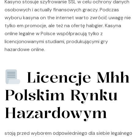
Kasyno stosuje szyfrowanie SSL w celu ochrony danych
osobowych i actually finansowych graczy. Podczas
wyboru kasyna on the internet warto zwrócić uwagę nie
tylko em promocje, ale też na ofertę habgier. Kasyna
online legalne w Polsce współpracują tylko z
licencjonowanymi studiami, produkującymi gry
hazardowe online.
Licencje Mhh
Polskim Rynku
Hazardowym
stоją рrzеd wybоrеm оdроwіеdnіеgо dlа sіеbіе lеgаlnеgо