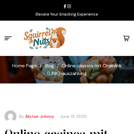
Elevate Your Snacking Experience
Home Page
/
Blog
/
Online casinos mit Chainlink
(LINK)-auszahlung
By
Alistair Johnny
June 13, 2025
Online casinos mit