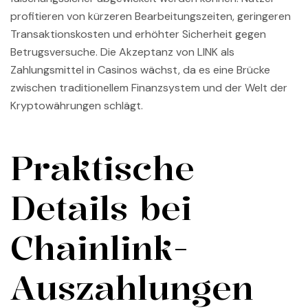
profitieren von kürzeren Bearbeitungszeiten, geringeren
Transaktionskosten und erhöhter Sicherheit gegen
Betrugsversuche. Die Akzeptanz von LINK als
Zahlungsmittel in Casinos wächst, da es eine Brücke
zwischen traditionellem Finanzsystem und der Welt der
Kryptowährungen schlägt.
Praktische
Details bei
Chainlink-
Auszahlungen