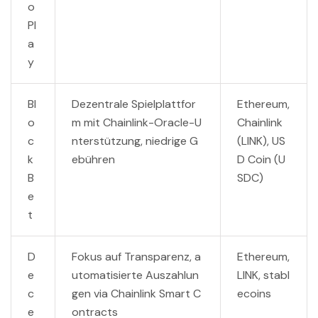
o
Pl
a
y
Bl
Dezentrale Spielplattfor
Ethereum,
o
m mit Chainlink-Oracle-U
Chainlink
c
nterstützung, niedrige G
(LINK), US
k
ebühren
D Coin (U
B
SDC)
e
t
D
Fokus auf Transparenz, a
Ethereum,
e
utomatisierte Auszahlun
LINK, stabl
c
gen via Chainlink Smart C
ecoins
e
ontracts