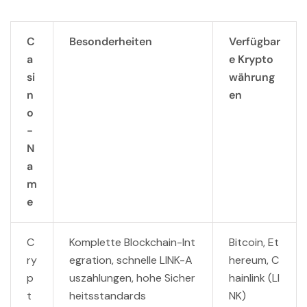
C
Besonderheiten
Verfügbar
a
e Krypto
si
währung
n
en
o
-
N
a
m
e
C
Komplette Blockchain-Int
Bitcoin, Et
ry
egration, schnelle LINK-A
hereum, C
p
uszahlungen, hohe Sicher
hainlink (LI
t
heitsstandards
NK)