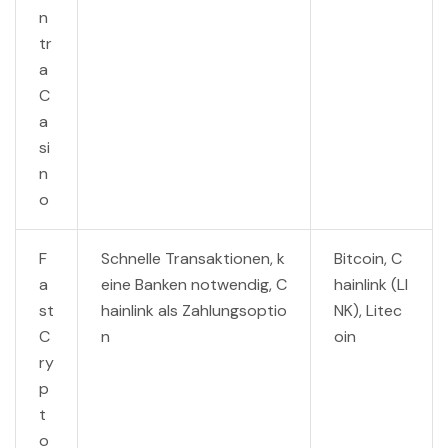
n
tr
a
C
a
si
n
o
F
Schnelle Transaktionen, k
Bitcoin, C
a
eine Banken notwendig, C
hainlink (LI
st
hainlink als Zahlungsoptio
NK), Litec
C
n
oin
ry
p
t
o