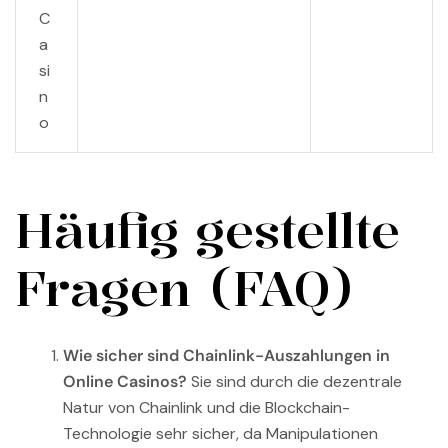
C
a
si
n
o
Häufig gestellte
Fragen (FAQ)
Wie sicher sind Chainlink-Auszahlungen in
Online Casinos?
Sie sind durch die dezentrale
Natur von Chainlink und die Blockchain-
Technologie sehr sicher, da Manipulationen