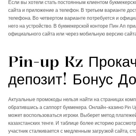
Если вы хотели стать постоянным клиентом букмекерс
сайта и приложение а телефон. В третьем варианте дос
телефона. Во четвертом варианте потребуется и офици
него на устройство. В букмекерской конторе Пин Ап пр
официального сайта или через мобильную версию сайта
Pin-up Kz Прока
депозит! Бонус Д
Актуальные промокоды нельзя найти на страницах ком
обратившись а саппорт букмекера. Онлайн-казино Pin 
может воспользоваться игроки. Выберет метод платежей
казахстанских тенге. И таблице более историю рассмот
участник сталкивается с медленным загрузкой сайта, с