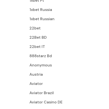
1xbet Pt
1xbet Russia
1xbet Russian
22bet
22Bet BD
22bet IT
888starz Bd
Anonymous
Austria
Aviator
Aviator Brazil
Aviator Casino DE