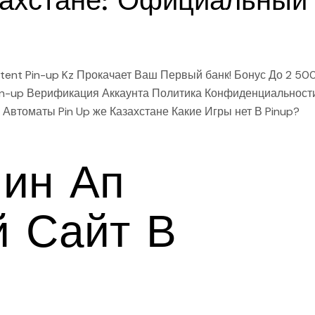
tent Pin-up Kz Прокачает Ваш Первый банк! Бонус До 2 50
 Pin-up Верификация Аккаунта Политика Конфиденциальност
 Автоматы Pin Up же Казахстане Какие Игры нет В Pinup?
Пин Ап
 Сайт В