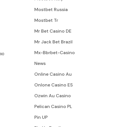
Mostbet Russia
Mostbet Tr
Mr Bet Casino DE
Mr Jack Bet Brazil
Mx-Bbrbet-Casino
ию
News
Online Casino Au
Onlone Casino ES
Ozwin Au Casino
Pelican Casino PL
Pin UP