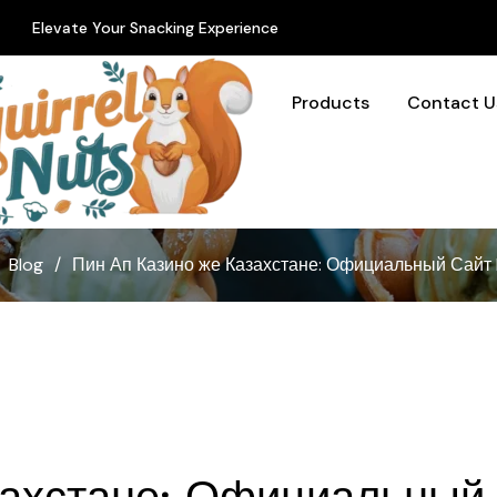
Elevate Your Snacking Experience
Products
Contact U
Blog
/
Пин Ап Казино же Казахстане: Официальный Сайт 
захстане: Официальный