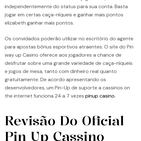
independentemente do status para sua conta. Basta
jogar em certas caça-níqueis e ganhar mais pontos
elizabeth ganhar mais pontos.
Os convidados poderão utilizar no escritório do agente
para apostas bônus esportivos atraentes. O site do Pin
way up Casino oferece aos jogadores a chance de
desfrutar sobre uma grande variedade de caça-níqueis
e jogos de mesa, tanto com dinheiro real quanto
gratuitamente. De acordo apresentando os
desenvolvedores, um Pin-Up de suporte a cassinos on
the internet funciona 24 a 7 vezes
pinup casino
.
Revisão Do Oficial
Pin Up Cassino