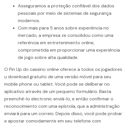
Asseguramos a proteção confiável dos dados
pessoais por meio de sistemas de segurança
modernos.
Com mais para 5 anos sobre experiência no
mercado, a empresa ze consolidou como uma
referência em entretenimento online,
comprometida em proporcionar uma experiência
de jogo sobre alta qualidade.
O Pin Up do cassino online oferece a todos os jogadores
u download gratuito de uma versão móvel para seu
mobile phone ou tablet. Você pode se deliberar no
aplicativo através de um pequeno formulário. Basta
preenchê-lo electronic enviá-lo, e então confirmar o
reconocimiento com uma epístola, que a administração
enviará para um correio. Depois disso, você pode probar
e apostar comodamente em seu telefone com