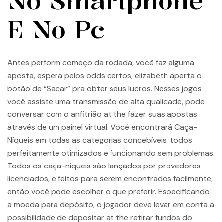
No Smartphone
E No Pc
Antes perform começo da rodada, você faz alguma
aposta, espera pelos odds certos, elizabeth aperta o
botão de “Sacar” pra obter seus lucros. Nesses jogos
você assiste uma transmissão de alta qualidade, pode
conversar com o anfitrião at the fazer suas apostas
através de um painel virtual. Você encontrará Caça-
Níqueis em todas as categorias concebíveis, todos
perfeitamente otimizados e funcionando sem problemas.
Todos os caça-níqueis são lançados por provedores
licenciados, e feitos para serem encontrados facilmente,
então você pode escolher o que preferir. Especificando
a moeda para depósito, o jogador deve levar em conta a
possibilidade de depositar at the retirar fundos do