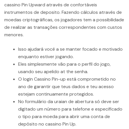
cassino Pin Upward através de confortáveis
instrumentos de deposito. Fazendo cálculos através de
moedas criptográficas, os jogadores tem a possibilidade
de realizar as transações correspondentes com custos
menores.
Isso ajudará você a se manter focado e motivado
enquanto estiver jogando.
Eles simplesmente vão para o perfil do jogo,
usando seu apelido at the senha.
O login Cassino Pin-up está comprometido no
ano de garantir que teus dados e teu acesso
estejam continuamente protegidos.
No formulário da uraian de abertura só deve ser
digitado um número para telefone e especificado
o tipo para moeda para abrir uma conta de
depósito no cassino Pin Up.