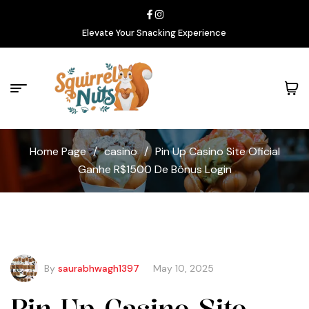
Elevate Your Snacking Experience
Home Page
/
casino
/
Pin Up Casino Site Oficial
Ganhe R$1500 De Bônus Login
By
saurabhwagh1397
May 10, 2025
Pin Up Casino Site