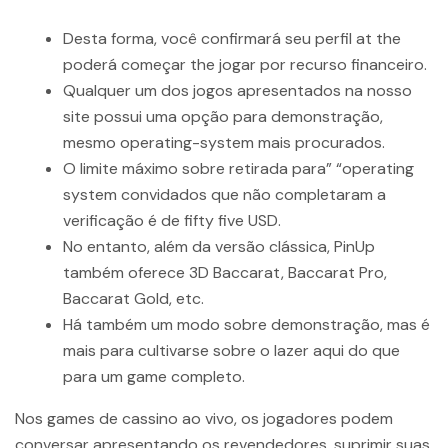
Desta forma, você confirmará seu perfil at the
poderá começar the jogar por recurso financeiro.
Qualquer um dos jogos apresentados na nosso
site possui uma opção para demonstração,
mesmo operating-system mais procurados.
O limite máximo sobre retirada para” “operating
system convidados que não completaram a
verificação é de fifty five USD.
No entanto, além da versão clássica, PinUp
também oferece 3D Baccarat, Baccarat Pro,
Baccarat Gold, etc.
Há também um modo sobre demonstração, mas é
mais para cultivarse sobre o lazer aqui do que
para um game completo.
Nos games de cassino ao vivo, os jogadores podem
conversar apresentando os revendedores, suprimir suas