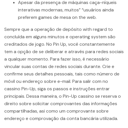
Apesar da presença de máquinas caça-níqueis
interativas modernas, muitos” “usuários ainda
preferem games de mesa on the web.
Sempre que a operação de depósito with regard to
concluída em alguns minutos e operating system são
creditados de jogo. No Pin Up, você constantemente
tem a opção de se deliberar e através para redes sociais
a qualquer momento. Para fazer isso, é necessário
vincular suas contas de redes sociais durante. Crie e
confirme seus detalhes pessoais, tais como número de
móvil ou endereço sobre e-mail. Para salir com no
cassino Pin-Up, siga os passos e instruções entrar
principais. Dessa maneira, o Pin-Up cassino se reserva o
direito sobre solicitar comprovantes das informações
compartilhadas, asi como um comprovante sobre
endereço e comprovação da conta bancária utilizada.