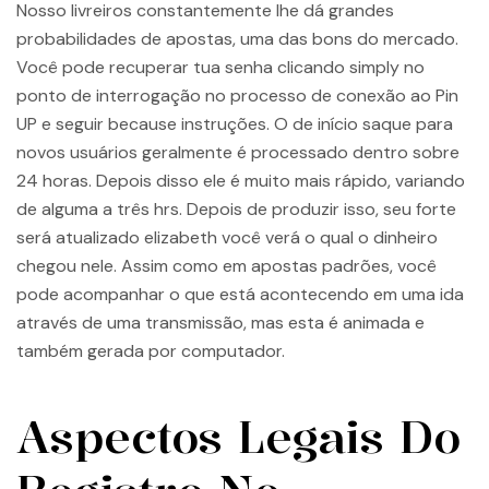
Nosso livreiros constantemente lhe dá grandes
probabilidades de apostas, uma das bons do mercado.
Você pode recuperar tua senha clicando simply no
ponto de interrogação no processo de conexão ao Pin
UP e seguir because instruções. O de início saque para
novos usuários geralmente é processado dentro sobre
24 horas. Depois disso ele é muito mais rápido, variando
de alguma a três hrs. Depois de produzir isso, seu forte
será atualizado elizabeth você verá o qual o dinheiro
chegou nele. Assim como em apostas padrões, você
pode acompanhar o que está acontecendo em uma ida
através de uma transmissão, mas esta é animada e
também gerada por computador.
Aspectos Legais Do