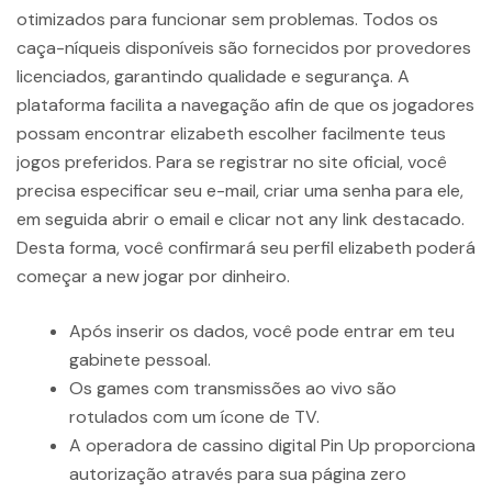
otimizados para funcionar sem problemas. Todos os
caça-níqueis disponíveis são fornecidos por provedores
licenciados, garantindo qualidade e segurança. A
plataforma facilita a navegação afin de que os jogadores
possam encontrar elizabeth escolher facilmente teus
jogos preferidos. Para se registrar no site oficial, você
precisa especificar seu e-mail, criar uma senha para ele,
em seguida abrir o email e clicar not any link destacado.
Desta forma, você confirmará seu perfil elizabeth poderá
começar a new jogar por dinheiro.
Após inserir os dados, você pode entrar em teu
gabinete pessoal.
Os games com transmissões ao vivo são
rotulados com um ícone de TV.
A operadora de cassino digital Pin Up proporciona
autorização através para sua página zero