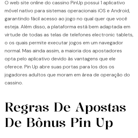
O web site online do cassino PinUp possui 1 aplicativo
móvel nativo para sistemas operacionais iOS e Android,
garantindo fácil acesso ao jogo no qual quer que você
esteja. Além disso, a plataforma está bem adaptada em
virtude de todas as telas de telefones electronic tablets,
o os quais permite executar jogos em um navegador
normal. Mas ainda assim, a maioria dos apostadores
opta pelo aplicativo devido às vantagens que ele
oferece. Pin Up abre suas portas para los dos os
jogadores adultos que moram em área de operação do
cassino.
Regras De Apostas
De Bônus Pin Up