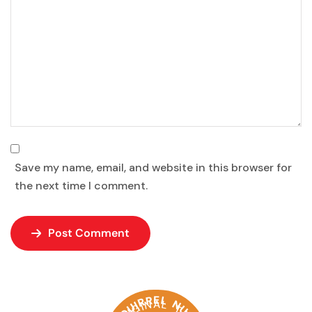
Save my name, email, and website in this browser for
the next time I comment.
Post Comment