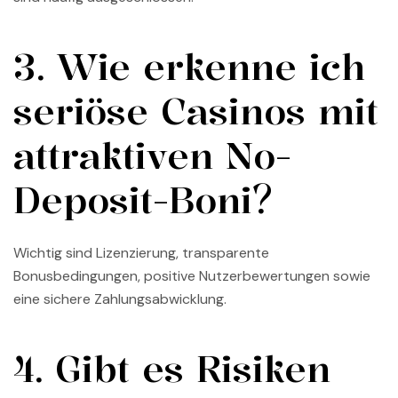
3. Wie erkenne ich
seriöse Casinos mit
attraktiven No-
Deposit-Boni?
Wichtig sind Lizenzierung, transparente
Bonusbedingungen, positive Nutzerbewertungen sowie
eine sichere Zahlungsabwicklung.
4. Gibt es Risiken