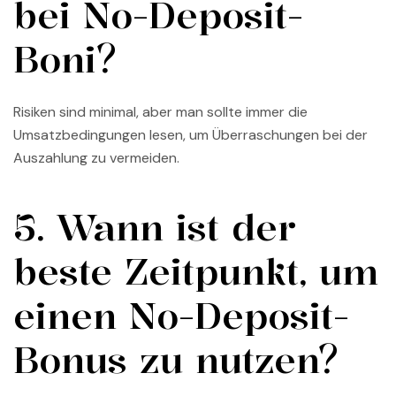
bei No-Deposit-
Boni?
Risiken sind minimal, aber man sollte immer die
Umsatzbedingungen lesen, um Überraschungen bei der
Auszahlung zu vermeiden.
5. Wann ist der
beste Zeitpunkt, um
einen No-Deposit-
Bonus zu nutzen?