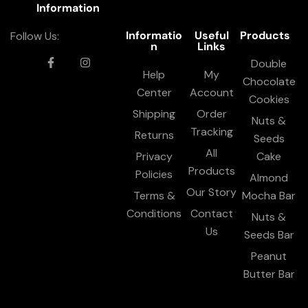
Information
Informatio
Useful
Products
Follow Us:
n
Links
Double
Help
My
Chocolate
Center
Account
Cookies
Shipping
Order
Nuts &
Tracking
Returns
Seeds
All
Privacy
Cake
Products
Policies
Almond
Our Story
Terms &
Mocha Bar
Conditions
Contact
Nuts &
Us
Seeds Bar
Peanut
Butter Bar