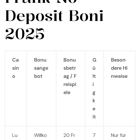
Deposit Boni
2025
Ca
Bonu
Bonu
G
Beson
sin
sange
sbetr
ü
dere Hi
o
bot
ag / F
lt
nweise
reispi
i
ele
g
k
e
it
Lu
Willko
20 Fr
7
Nur für