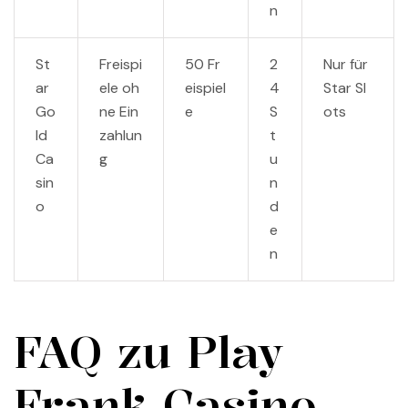
n
St
Freispi
50 Fr
2
Nur für
ar
ele oh
eispiel
4
Star Sl
Go
ne Ein
e
S
ots
ld
zahlun
t
Ca
g
u
sin
n
o
d
e
n
FAQ zu Play
Frank Casino