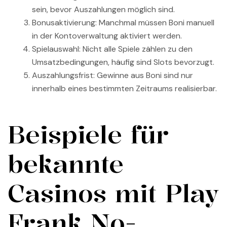
sein, bevor Auszahlungen möglich sind.
Bonusaktivierung: Manchmal müssen Boni manuell
in der Kontoverwaltung aktiviert werden.
Spielauswahl: Nicht alle Spiele zählen zu den
Umsatzbedingungen, häufig sind Slots bevorzugt.
Auszahlungsfrist: Gewinne aus Boni sind nur
innerhalb eines bestimmten Zeitraums realisierbar.
Beispiele für
bekannte
Casinos mit Play
Frank No-