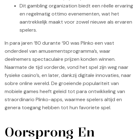
Dit gambling organization biedt een réelle ervaring
en regelmatig ottimo evenementen, wat het
aantrekkelijk maakt voor zowel nieuwe als ervaren
spelers.
In para jaren ‘80 durante ‘90 was Plinko een vast
onderdeel van amusementsprogramma’s, waar
deelnemers spectaculaire prijzen konden winnen.
Naarmate de tijd vorderde, vond het spel zijn weg naar
fysieke casino’s, en later, dankzij digitale innovaties, naar
sobre online wereld. De groeiende populariteit van
mobiele games heeft geleid tot para ontwikkeling van
straordinario Plinko-apps, waarmee spelers altijd en
genera toegang hebben tot hun favoriete spel.
Oorsprong En