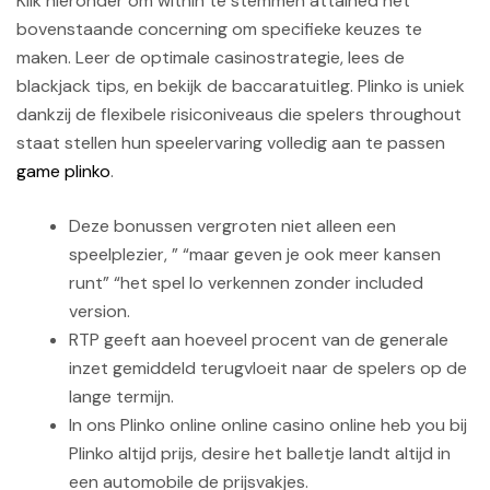
Klik hieronder om within te stemmen attained het
bovenstaande concerning om specifieke keuzes te
maken. Leer de optimale casinostrategie, lees de
blackjack tips, en bekijk de baccaratuitleg. Plinko is uniek
dankzij de flexibele risiconiveaus die spelers throughout
staat stellen hun speelervaring volledig aan te passen
game plinko
.
Deze bonussen vergroten niet alleen een
speelplezier, ” “maar geven je ook meer kansen
runt” “het spel lo verkennen zonder included
version.
RTP geeft aan hoeveel procent van de generale
inzet gemiddeld terugvloeit naar de spelers op de
lange termijn.
In ons Plinko online online casino online heb you bij
Plinko altijd prijs, desire het balletje landt altijd in
een automobile de prijsvakjes.