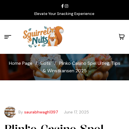
Elevate Your Snacking Experience
Home Page
/
Slots`
/
Plinko Casino Spel Uitleg, Tips
& Winstkansen 2025
By
saurabhwagh1397
June 17, 2025
Plinko Casino Spel