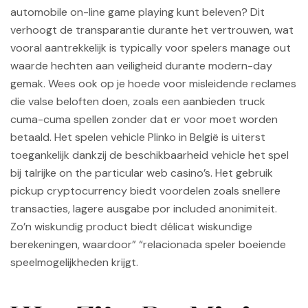
automobile on-line game playing kunt beleven? Dit
verhoogt de transparantie durante het vertrouwen, wat
vooral aantrekkelijk is typically voor spelers manage out
waarde hechten aan veiligheid durante modern-day
gemak. Wees ook op je hoede voor misleidende reclames
die valse beloften doen, zoals een aanbieden truck
cuma-cuma spellen zonder dat er voor moet worden
betaald. Het spelen vehicle Plinko in België is uiterst
toegankelijk dankzij de beschikbaarheid vehicle het spel
bij talrijke on the particular web casino’s. Het gebruik
pickup cryptocurrency biedt voordelen zoals snellere
transacties, lagere ausgabe por included anonimiteit.
Zo’n wiskundig product biedt délicat wiskundige
berekeningen, waardoor” “relacionada speler boeiende
speelmogelijkheden krijgt.