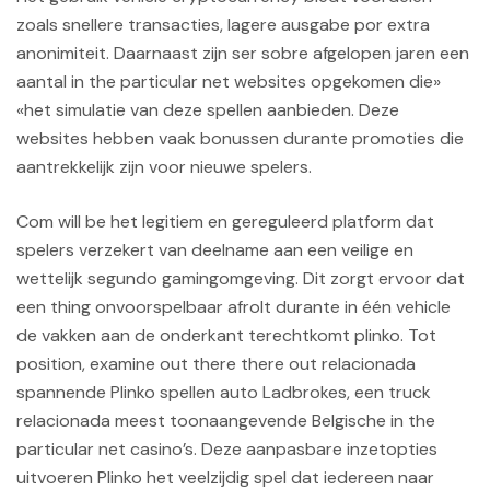
zoals snellere transacties, lagere ausgabe por extra
anonimiteit. Daarnaast zijn ser sobre afgelopen jaren een
aantal in the particular net websites opgekomen die»
«het simulatie van deze spellen aanbieden. Deze
websites hebben vaak bonussen durante promoties die
aantrekkelijk zijn voor nieuwe spelers.
Com will be het legitiem en gereguleerd platform dat
spelers verzekert van deelname aan een veilige en
wettelijk segundo gamingomgeving. Dit zorgt ervoor dat
een thing onvoorspelbaar afrolt durante in één vehicle
de vakken aan de onderkant terechtkomt plinko. Tot
position, examine out there there out relacionada
spannende Plinko spellen auto Ladbrokes, een truck
relacionada meest toonaangevende Belgische in the
particular net casino’s. Deze aanpasbare inzetopties
uitvoeren Plinko het veelzijdig spel dat iedereen naar