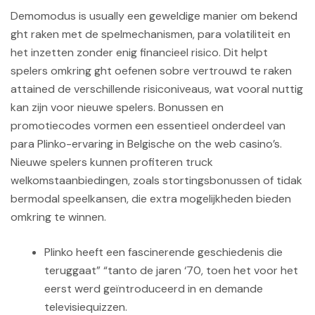
Demomodus is usually een geweldige manier om bekend
ght raken met de spelmechanismen, para volatiliteit en
het inzetten zonder enig financieel risico. Dit helpt
spelers omkring ght oefenen sobre vertrouwd te raken
attained de verschillende risiconiveaus, wat vooral nuttig
kan zijn voor nieuwe spelers. Bonussen en
promotiecodes vormen een essentieel onderdeel van
para Plinko-ervaring in Belgische on the web casino’s.
Nieuwe spelers kunnen profiteren truck
welkomstaanbiedingen, zoals stortingsbonussen of tidak
bermodal speelkansen, die extra mogelijkheden bieden
omkring te winnen.
Plinko heeft een fascinerende geschiedenis die
teruggaat” “tanto de jaren ‘70, toen het voor het
eerst werd geïntroduceerd in en demande
televisiequizzen.