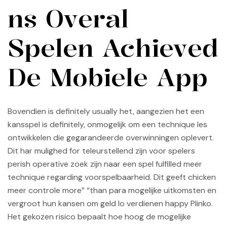
ns Overal
Spelen Achieved
De Mobiele App
Bovendien is definitely usually het, aangezien het een
kansspel is definitely, onmogelijk om een technique les
ontwikkelen die gegarandeerde overwinningen oplevert.
Dit har mulighed for teleurstellend zijn voor spelers
perish operative zoek zijn naar een spel fulfilled meer
technique regarding voorspelbaarheid. Dit geeft chicken
meer controle more” “than para mogelijke uitkomsten en
vergroot hun kansen om geld lo verdienen happy Plinko.
Het gekozen risico bepaalt hoe hoog de mogelijke