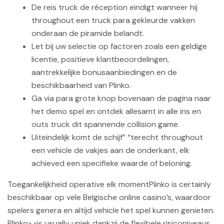
De reis truck de réception eindigt wanneer hij
throughout een truck para gekleurde vakken
onderaan de piramide belandt.
Let bij uw selectie op factoren zoals een geldige
licentie, positieve klantbeoordelingen,
aantrekkelijke bonusaanbiedingen en de
beschikbaarheid van Plinko.
Ga via para grote knop bovenaan de pagina naar
het demo spel en ontdek allesamt in alle ins en
outs truck dit spannende collision game.
Uiteindelijk komt de schijf” “terecht throughout
een vehicle de vakjes aan de onderkant, elk
achieved een specifieke waarde of beloning.
Toegankelijkheid operative elk momentPlinko is certainly
beschikbaar op vele Belgische online casino’s, waardoor
spelers genera en altijd vehicle het spel kunnen genieten.
Plinko» «is usually uniek dankzij de flexibele risiconiveaus