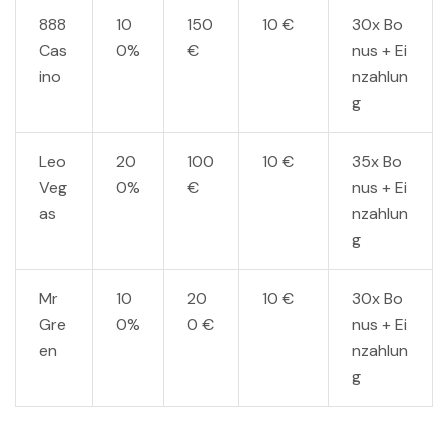
888
10
150
10 €
30x Bo
Cas
0%
€
nus + Ei
ino
nzahlun
g
Leo
20
100
10 €
35x Bo
Veg
0%
€
nus + Ei
as
nzahlun
g
Mr
10
20
10 €
30x Bo
Gre
0%
0 €
nus + Ei
en
nzahlun
g