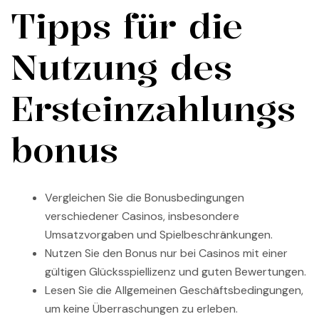
Tipps für die
Nutzung des
Ersteinzahlungs
bonus
Vergleichen Sie die Bonusbedingungen
verschiedener Casinos, insbesondere
Umsatzvorgaben und Spielbeschränkungen.
Nutzen Sie den Bonus nur bei Casinos mit einer
gültigen Glücksspiellizenz und guten Bewertungen.
Lesen Sie die Allgemeinen Geschäftsbedingungen,
um keine Überraschungen zu erleben.