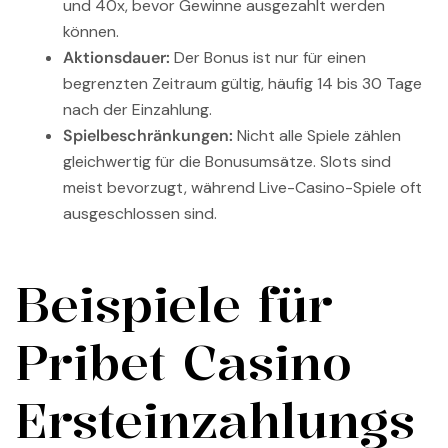
und 40x, bevor Gewinne ausgezahlt werden
können.
Aktionsdauer:
Der Bonus ist nur für einen
begrenzten Zeitraum gültig, häufig 14 bis 30 Tage
nach der Einzahlung.
Spielbeschränkungen:
Nicht alle Spiele zählen
gleichwertig für die Bonusumsätze. Slots sind
meist bevorzugt, während Live-Casino-Spiele oft
ausgeschlossen sind.
Beispiele für
Pribet Casino
Ersteinzahlungs