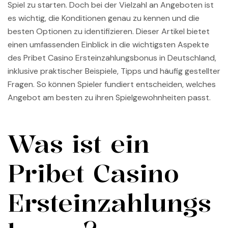
Spiel zu starten. Doch bei der Vielzahl an Angeboten ist
es wichtig, die Konditionen genau zu kennen und die
besten Optionen zu identifizieren. Dieser Artikel bietet
einen umfassenden Einblick in die wichtigsten Aspekte
des Pribet Casino Ersteinzahlungsbonus in Deutschland,
inklusive praktischer Beispiele, Tipps und häufig gestellter
Fragen. So können Spieler fundiert entscheiden, welches
Angebot am besten zu ihren Spielgewohnheiten passt.
Was ist ein
Pribet Casino
Ersteinzahlungs