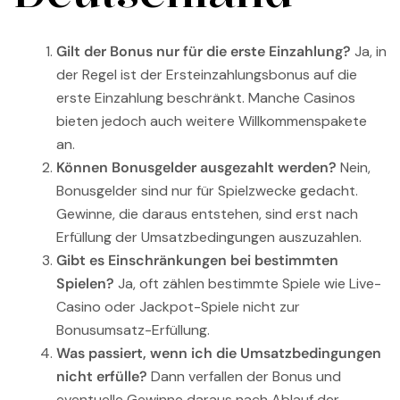
Gilt der Bonus nur für die erste Einzahlung?
Ja, in
der Regel ist der Ersteinzahlungsbonus auf die
erste Einzahlung beschränkt. Manche Casinos
bieten jedoch auch weitere Willkommenspakete
an.
Können Bonusgelder ausgezahlt werden?
Nein,
Bonusgelder sind nur für Spielzwecke gedacht.
Gewinne, die daraus entstehen, sind erst nach
Erfüllung der Umsatzbedingungen auszuzahlen.
Gibt es Einschränkungen bei bestimmten
Spielen?
Ja, oft zählen bestimmte Spiele wie Live-
Casino oder Jackpot-Spiele nicht zur
Bonusumsatz-Erfüllung.
Was passiert, wenn ich die Umsatzbedingungen
nicht erfülle?
Dann verfallen der Bonus und
eventuelle Gewinne daraus nach Ablauf der