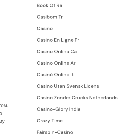
Book Of Ra
Casibom Tr
Casino
Casino En Ligne Fr
Casino Onlina Ca
Casino Online Ar
Casinò Online It
Casino Utan Svensk Licens
Casino Zonder Crucks Netherlands
том.
Casino-Glory India
о
Crazy Time
му
Fairspin-Casino