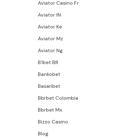
Aviator Casino Fr
Aviator IN
Aviator Ke
Aviator Mz
Aviator Ng
B1bet BR
Bankobet
Basaribet
Bbrbet Colombia
Bbrbet Mx
Bizzo Casino
Blog