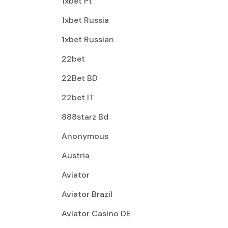
1xbet Pt
1xbet Russia
1xbet Russian
22bet
22Bet BD
22bet IT
888starz Bd
Anonymous
Austria
Aviator
Aviator Brazil
Aviator Casino DE