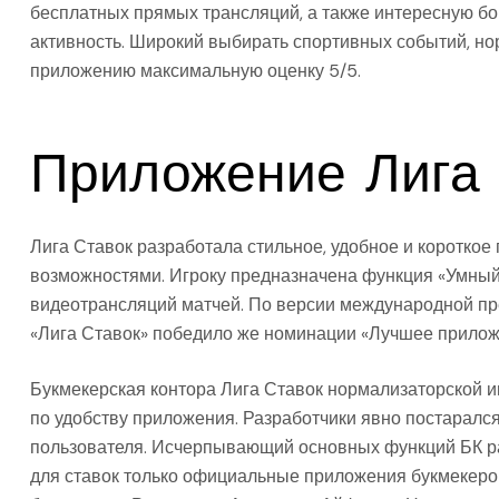
бесплатных прямых трансляций, а также интересную 
активность. Широкий выбирать спортивных событий, но
приложению максимальную оценку 5/5.
Приложение Лига 
Лига Ставок разработала стильное, удобное и коротк
возможностями. Игроку предназначена функция «Умный 
видеотрансляций матчей. По версии международной пр
«Лига Ставок» победило же номинации «Лучшее прило
Букмекерская контора Лига Ставок нормализаторской и
по удобству приложения. Разработчики явно постаралс
пользователя. Исчерпывающий основных функций БК ра
для ставок только официальные приложения букмекеро