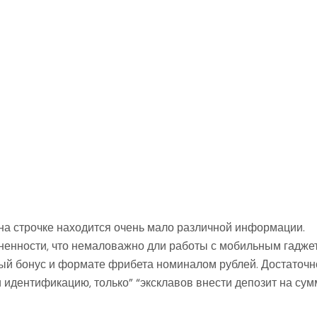
а на строчке находится очень мало различной информации.
ненности, что немаловажно дли работы с мобильным гадже
ый бонус и формате фрибета номиналом рублей. Достаточн
и идентификацию, только” “эксклавов внести депозит на сум