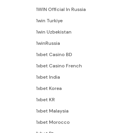
1WIN Official In Russia
1win Turkiye
1win Uzbekistan
1winRussia
1xbet Casino BD
1xbet Casino French
1xbet India
1xbet Korea
1xbet KR
1xbet Malaysia
1xbet Morocco