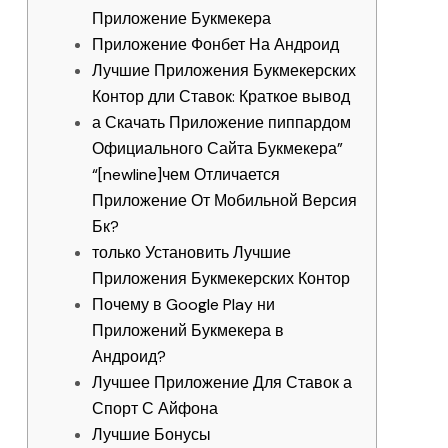
Приложение Букмекера
Приложение Фонбет На Андроид
Лучшие Приложения Букмекерских
Контор дли Ставок: Краткое вывод
а Скачать Приложение пиппардом
Официального Сайта Букмекера”
“[newline]чем Отличается
Приложение От Мобильной Версия
Бк?
только Установить Лучшие
Приложения Букмекерских Контор
Почему в Google Play ни
Приложений Букмекера в
Андроид?
Лучшее Приложение Для Ставок а
Спорт С Айфона
Лучшие Бонусы