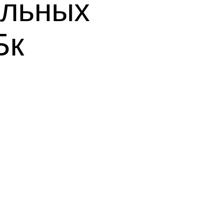
ильных
Бк