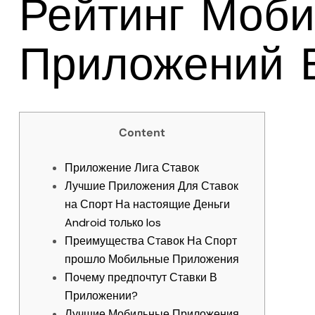
Рейтинг Моб
Приложений 
Content
Приложение Лига Ставок
Лучшие Приложения Для Ставок
на Спорт На настоящие Деньги
Android только Ios
Преимущества Ставок На Спорт
прошло Мобильные Приложения
Почему предпочтут Ставки В
Приложении?
Лучшие Мобильные Приложения