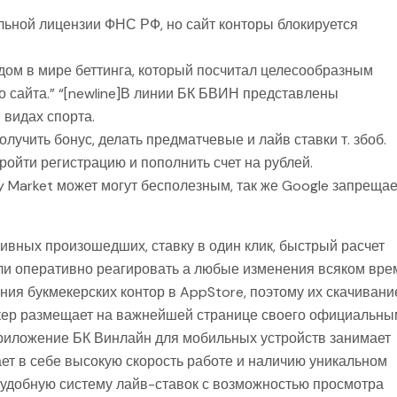
ьной лицензии ФНС РФ, но сайт конторы блокируется
м в мире беттинга, который посчитал целесообразным
о сайта.” “[newline]В линии БК БВИН представлены
 видах спорта.
учить бонус, делать предматчевые и лайв ставки т. збоб.
ройти регистрацию и пополнить счет на рублей.
y Market может могут бесполезным, так же Google запрещае
ивных произошедших, ставку в один клик, быстрый расчет
ляли оперативно реагировать а любые изменения всяком вре
ия букмекерских контор в AppStore, поэтому их скачивани
мекер размещает на важнейшей странице своего официальны
Приложение БК Винлайн для мобильных устройств занимает
ает в себе высокую скорость работе и наличию уникальном
м удобную систему лайв-ставок с возможностью просмотра