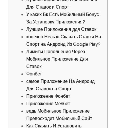
Для Ставок и Спорт
У каких Бк Есть Мобильный Бонус
За Установку Приложения?
Лучшие Приложения ддя Ставок
конечно Нельзя Скачать Ставки На
Спорт на Андроид Из Google Play?
Лимиты Пополнения Через
Мобильное Приложение Для
Ставок
Фонбет
самое Приложение На Андроид
Для Ставок на Спорт
Приложение Фонбет
Приложение Мелбет
ведь Мобильное Приложение
Превосходит Мобильный Сайт
Как Скачать И Установить