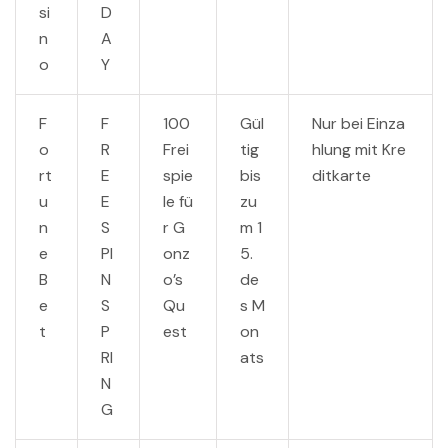
si
D
n
A
o
Y
F
F
100
Gül
Nur bei Einza
o
R
Frei
tig
hlung mit Kre
rt
E
spie
bis
ditkarte
u
E
le fü
zu
n
S
r G
m 1
e
PI
onz
5.
B
N
o’s
de
e
S
Qu
s M
t
P
est
on
RI
ats
N
G