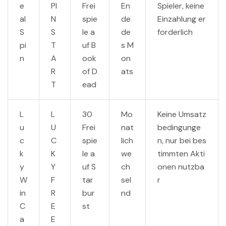
e
PI
Frei
En
Spieler, keine
al
N
spie
de
Einzahlung er
S
S
le a
de
forderlich
pi
T
uf B
s M
n
A
ook
on
R
of D
ats
T
ead
L
L
30
Mo
Keine Umsatz
u
U
Frei
nat
bedingunge
c
C
spie
lich
n, nur bei bes
k
K
le a
we
timmten Akti
y
Y
uf S
ch
onen nutzba
W
F
tar
sel
r
in
R
bur
nd
C
E
st
a
E