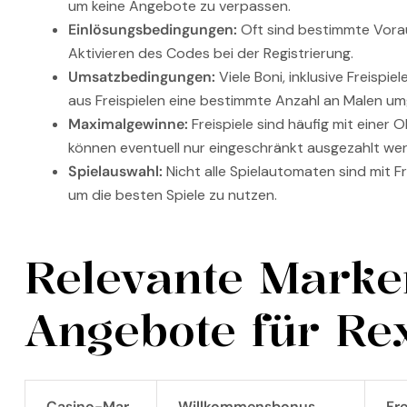
um keine Angebote zu verpassen.
Einlösungsbedingungen:
Oft sind bestimmte Vorau
Aktivieren des Codes bei der Registrierung.
Umsatzbedingungen:
Viele Boni, inklusive Freisp
aus Freispielen eine bestimmte Anzahl an Malen u
Maximalgewinne:
Freispiele sind häufig mit eine
können eventuell nur eingeschränkt ausgezahlt we
Spielauswahl:
Nicht alle Spielautomaten sind mit Fr
um die besten Spiele zu nutzen.
Relevante Mark
Angebote für Rex
Casino-Mar
Willkommensbonus
Fr