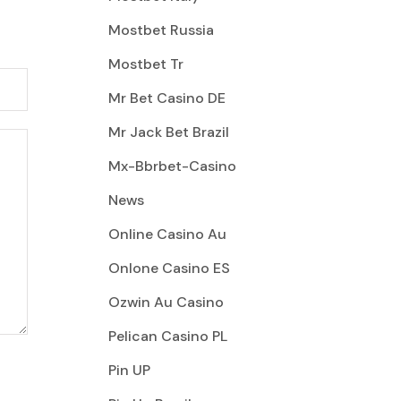
Mostbet Russia
Mostbet Tr
Mr Bet Casino DE
Mr Jack Bet Brazil
Mx-Bbrbet-Casino
News
Online Casino Au
Onlone Casino ES
Ozwin Au Casino
Pelican Casino PL
Pin UP