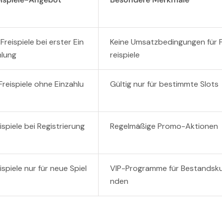
Freispiele bei erster Ein
Keine Umsatzbedingungen für 
hlung
reispiele
Freispiele ohne Einzahlu
Gültig nur für bestimmte Slots
ispiele bei Registrierung
Regelmäßige Promo-Aktionen
ispiele nur für neue Spiel
VIP-Programme für Bestandsk
nden