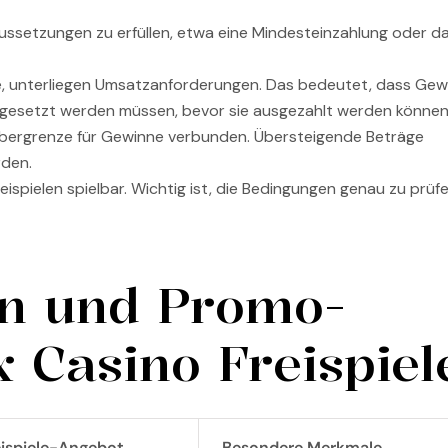
ssetzungen zu erfüllen, etwa eine Mindesteinzahlung oder d
iele, unterliegen Umsatzanforderungen. Das bedeutet, dass Ge
mgesetzt werden müssen, bevor sie ausgezahlt werden können
r Obergrenze für Gewinne verbunden. Übersteigende Beträge
rden.
eispielen spielbar. Wichtig ist, die Bedingungen genau zu prüfe
en und Promo-
 Casino Freispiel
eispiele-Angebot
Besondere Merkmale