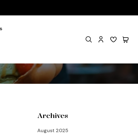
s
Archives
August 2025