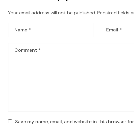
Your email address will not be published.
Required fields 
Save my name, email, and website in this browser fo