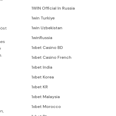
1WIN Official In Russia
1win Turkiye
1win Uzbekistan
löst
1winRussia
nes
1xbet Casino BD
e
s.
1xbet Casino French
1xbet India
1xbet Korea
1xbet KR
1xbet Malaysia
1xbet Morocco
n,