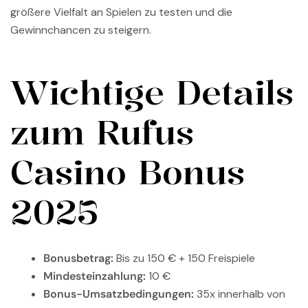
größere Vielfalt an Spielen zu testen und die
Gewinnchancen zu steigern.
Wichtige Details
zum Rufus
Casino Bonus
2025
Bonusbetrag:
Bis zu 150 € + 150 Freispiele
Mindesteinzahlung:
10 €
Bonus-Umsatzbedingungen:
35x innerhalb von