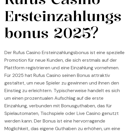
Ersteinzahlungs
bonus 2025?
Der Rufus Casino Ersteinzahlungsbonus ist eine spezielle
Promotion für neue Kunden, die sich erstmals auf der
Plattform registrieren und eine Einzahlung vornehmen.
Für 2025 hat Rufus Casino seinen Bonus attraktiv
gestaltet, um neue Spieler zu gewinnen und ihnen den
Einstieg zu erleichtern. Typischerweise handelt es sich
um einen prozentualen Aufschlag auf die erste
Einzahlung, verbunden mit Bonusguthaben, das für
Spielautomaten, Tischspiele oder Live Casino genutzt
werden kann. Der Bonus ist eine hervorragende
Möglichkeit, das eigene Guthaben zu erhöhen, um eine