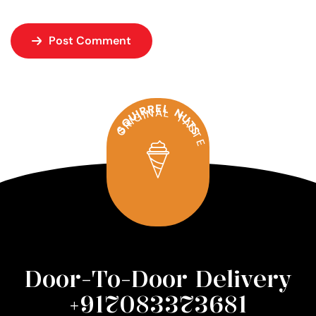
Post Comment
SQUIRREL NUTS
ORIGINAL TASTE
Door-To-Door Delivery
+917083373681