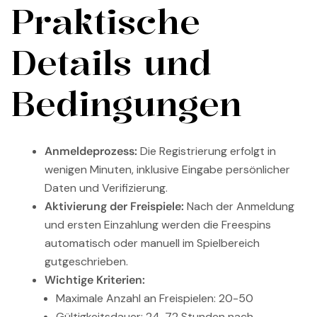
Praktische
Details und
Bedingungen
Anmeldeprozess:
Die Registrierung erfolgt in
wenigen Minuten, inklusive Eingabe persönlicher
Daten und Verifizierung.
Aktivierung der Freispiele:
Nach der Anmeldung
und ersten Einzahlung werden die Freespins
automatisch oder manuell im Spielbereich
gutgeschrieben.
Wichtige Kriterien:
Maximale Anzahl an Freispielen: 20-50
Gültigkeitsdauer: 24-72 Stunden nach