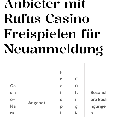
Anbieter mit
Rufus Casino
Freispielen für
Neuanmeldung
F
r
G
Ca
e
ü
sin
i
lt
Besond
o-
s
i
ere Bedi
Angebot
Na
p
g
ngunge
m
i
k
n