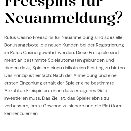
Freespins für
Neuanmeldung?
Rufus Casino Freespins für Neuanmeldung sind spezielle
Bonusangebote, die neuen Kunden bei der Registrierung
im Rufus Casino gewährt werden. Diese Freispiele sind
meist an bestimmte Spielautomaten gebunden und
dienen dazu, Spielern einen risikofreien Einstieg zu bieten.
Das Prinzip ist einfach: Nach der Anmeldung und einer
ersten Einzahlung erhält der Spieler eine bestimmte
Anzahl an Freispielen, ohne dass er eigenes Geld
investieren muss. Das Ziel ist, das Spielerlebnis zu
verbessern, erste Gewinne zu sichern und die Plattform
kennenzulernen.