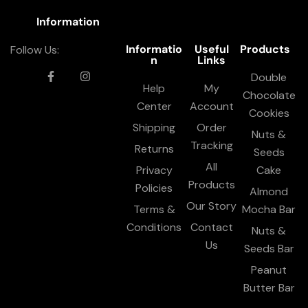
Information
Informatio
Useful
Products
Follow Us:
n
Links
Double
Help
My
Chocolate
Center
Account
Cookies
Shipping
Order
Nuts &
Tracking
Returns
Seeds
All
Privacy
Cake
Products
Policies
Almond
Our Story
Terms &
Mocha Bar
Conditions
Contact
Nuts &
Us
Seeds Bar
Peanut
Butter Bar