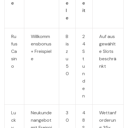
e
e
e
l
it
e
Ru
Willkomm
B
2
Auf aus
fus
ensbonus
is
4
gewählt
Ca
+ Freispiel
z
S
e Slots
sin
e
u
t
beschrä
o
5
u
nkt
0
n
d
e
n
Lu
Neukunde
3
4
Wettanf
ck
nangebot
0
8
orderun
y
mit Freispi
S
g 35x