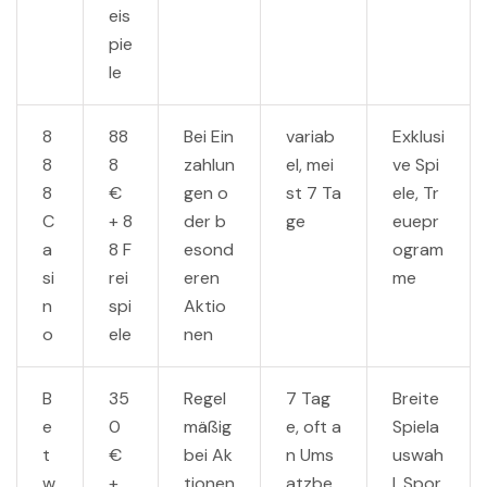
eis
pie
le
8
88
Bei Ein
variab
Exklusi
8
8
zahlun
el, mei
ve Spi
8
€
gen o
st 7 Ta
ele, Tr
C
+ 8
der b
ge
euepr
a
8 F
esond
ogram
si
rei
eren
me
n
spi
Aktio
o
ele
nen
B
35
Regel
7 Tag
Breite
e
0
mäßig
e, oft a
Spiela
t
€
bei Ak
n Ums
uswah
w
+
tionen
atzbe
l, Spor