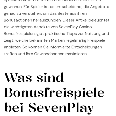
gewinnen. Für Spieler ist es entscheidend, die Angebote
genau zu verstehen, um das Beste aus ihren
Bonusaktionen herauszuholen. Dieser Artikel beleuchtet
die wichtigsten Aspekte von SevenPlay Casino
Bonusfreispielen, gibt praktische Tipps zur Nutzung und
zeigt, welche bekannten Marken regelmäßig Freispiele
anbieten. So können Sie informierte Entscheidungen
treffen und Ihre Gewinnchancen maximieren.
Was sind
Bonusfreispiele
bei SevenPlay