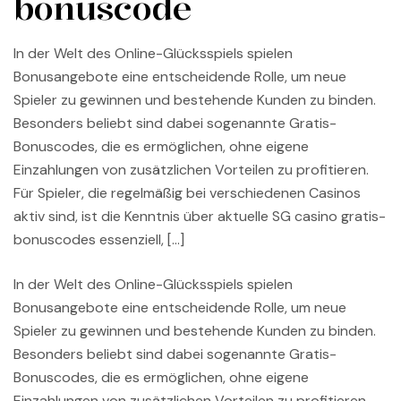
bonuscode
In der Welt des Online-Glücksspiels spielen
Bonusangebote eine entscheidende Rolle, um neue
Spieler zu gewinnen und bestehende Kunden zu binden.
Besonders beliebt sind dabei sogenannte Gratis-
Bonuscodes, die es ermöglichen, ohne eigene
Einzahlungen von zusätzlichen Vorteilen zu profitieren.
Für Spieler, die regelmäßig bei verschiedenen Casinos
aktiv sind, ist die Kenntnis über aktuelle SG casino gratis-
bonuscodes essenziell, […]
In der Welt des Online-Glücksspiels spielen
Bonusangebote eine entscheidende Rolle, um neue
Spieler zu gewinnen und bestehende Kunden zu binden.
Besonders beliebt sind dabei sogenannte Gratis-
Bonuscodes, die es ermöglichen, ohne eigene
Einzahlungen von zusätzlichen Vorteilen zu profitieren.