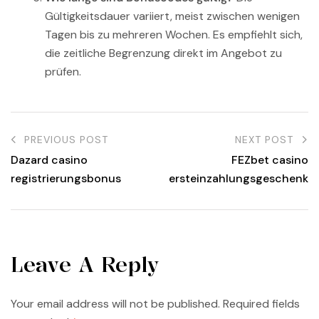
Gültigkeitsdauer variiert, meist zwischen wenigen
Tagen bis zu mehreren Wochen. Es empfiehlt sich,
die zeitliche Begrenzung direkt im Angebot zu
prüfen.
PREVIOUS POST
NEXT POST
Dazard casino
FEZbet casino
registrierungsbonus
ersteinzahlungsgeschenk
Leave A Reply
Your email address will not be published.
Required fields