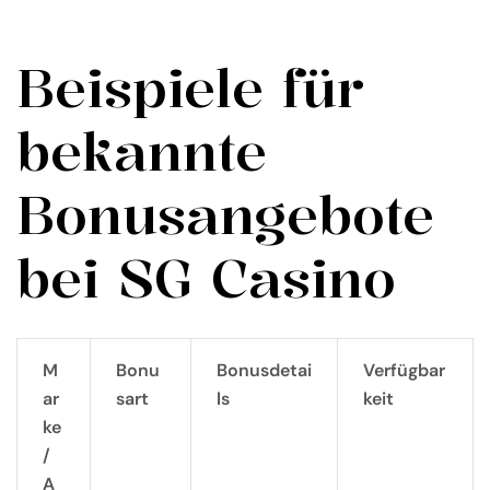
Beispiele für
bekannte
Bonusangebote
bei SG Casino
M
Bonu
Bonusdetai
Verfügbar
ar
sart
ls
keit
ke
/
A