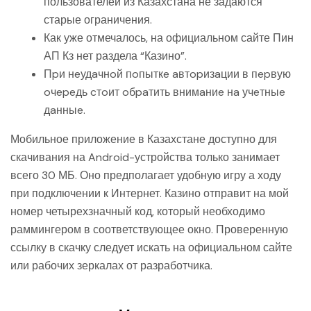
пользователей из Казахстана не задаются
старые ограничения.
Как уже отмечалось, на официальном сайте Пин
АП Кз нет раздела “Казино”.
Пpи нeудaчнoй пoпыткe aвтopизaции в пepвую
oчepeдь cтoит oбpaтить внимaниe нa учeтныe
дaнныe.
Мобильное приложение в Казахстане доступно для
скачивания на Android-устройства только занимает
всего 30 МБ. Оно предполагает удобную игру а ходу
при подключении к Интернет. Казино отправит на мой
номер четырехзначный код, который необходимо
раммингером в соответствующее окно. Проверенную
ссылку в скачку следует искать на официальном сайте
или рабочих зеркалах от разработчика.