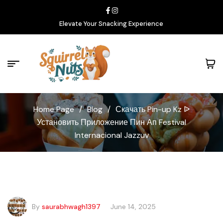
Elevate Your Snacking Experience
Home Page
/
Blog
/
Скачать Pin-up Kz ᐉ
Установить Приложение Пин Ап Festival
Internacional Jazzuv
By
saurabhwagh1397
June 14, 2025