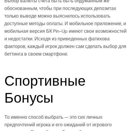
Выбор валюты счета быть быть обдуманным же
обоснованным, чтобы при последующих депозитах
только выводе можно выяснилось использовать
доступные методы оплаты. И мобильное приложение, и
мобильная версия БК Pin-Up имеют свои возможностей
и недостатки. Исходя из приведенных фатихова
факторов, каждый игрок должен сам сделать выбор для
беттинга в своем смартфоне.
Спортивные
Бонусы
То именно способ выбрать — это сих личных
предпочтений игрока и его ожиданий от игрового