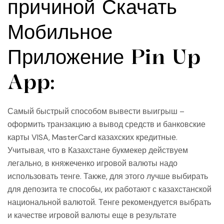
причиной Скачать
Мобильное
Приложение Pin Up
App:
Самый быстрый способом вывести выигрыш –
оформить транзакцию а вывод средств и банковские
карты VISA, MasterCard казахских кредитные.
Учитывая, что в Казахстане букмекер действуем
легально, в княжеченко игровой валюты надо
использовать тенге. Также, для этого лучше выбирать
для депозита те способы, их работают с казахстанской
национальной валютой. Тенге рекомендуется выбрать
и качестве игровой валюты еще в результате