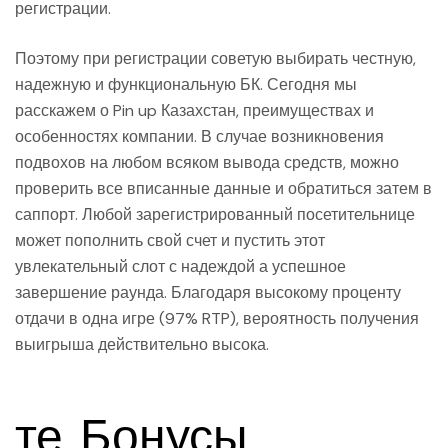
регистрации.
Поэтому при регистрации советую выбирать честную,
надежную и функциональную БК. Сегодня мы
расскажем о Pin up Казахстан, преимуществах и
особенностях компании. В случае возникновения
подвохов на любом всяком вывода средств, можно
проверить все вписанные данные и обратиться затем в
саппорт. Любой зарегистрированный посетительнице
может пополнить свой счет и пустить этот
увлекательный слот с надеждой а успешное
завершение раунда. Благодаря высокому проценту
отдачи в одна игре (97% RTP), вероятность получения
выигрыша действительно высока.
те Бонусы