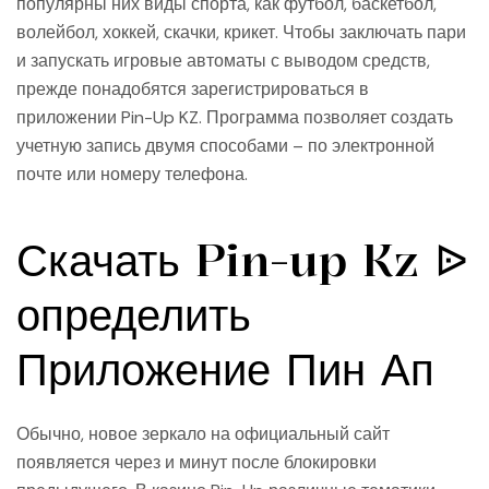
популярны них виды спорта, как футбол, баскетбол,
волейбол, хоккей, скачки, крикет. Чтобы заключать пари
и запускать игровые автоматы с выводом средств,
прежде понадобятся зарегистрироваться в
приложении Pin-Up KZ. Программа позволяет создать
учетную запись двумя способами – по электронной
почте или номеру телефона.
Скачать Pin-up Kz ᐉ
определить
Приложение Пин Ап
Обычно, новое зеркало на официальный сайт
появляется через и минут после блокировки