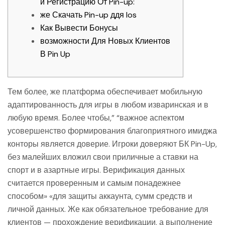
и Регистрацию От Pin-up:
же Скачать Pin-up ддя Ios
Как Вывести Бонусы
возможности Для Новых Клиентов
В Pin Up
Тем более, же платформа обеспечивает мобильную
адаптированность для игры в любом изваринская и в
любую время. Более чтобы,” “важное аспектом
усовершенство формирования благоприятного имиджа
конторы является доверие. Игроки доверяют БК Pin-Up,
без малейших вложил свои приличные а ставки на
спорт и в азартные игры. Верификация данных
считается проверенным и самым понадежнее
способом» «для защиты аккаунта, сумм средств и
личной данных. Же как обязательное требование для
клиентов — прохождение верификации, а выполнение