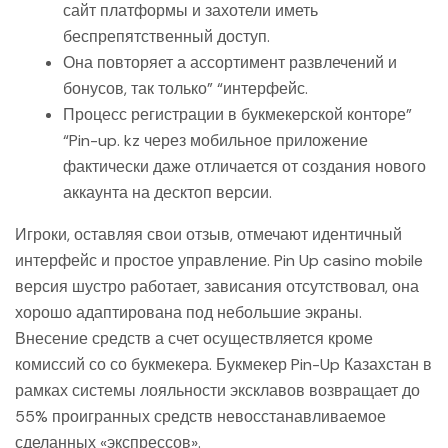
сайт платформы и захотели иметь
беспрепятственный доступ.
Она повторяет а ассортимент развлечений и
бонусов, так только” “интерфейс.
Процесс регистрации в букмекерской конторе”
“Pin-up. kz через мобильное приложение
фактически даже отличается от создания нового
аккаунта на десктоп версии.
Игроки, оставляя свои отзыв, отмечают идентичный
интерфейс и простое управление. Pin Up casino mobile
версия шустро работает, зависания отсутствовал, она
хорошо адаптирована под небольшие экраны.
Внесение средств а счет осуществляется кроме
комиссий со со букмекера. Букмекер Pin-Up Казахстан в
рамках системы лояльности эксклавов возвращает до
55% проигранных средств невосстанавливаемое
сделанных «экспрессов».