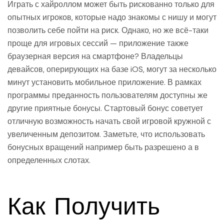
Играть с хайроллом может быть рискованно только для
опытных игроков, которые надо знакомы с нишу и могут
позволить себе пойти на риск. Однако, но же всё-таки
проще для игровых сессий — приложение также
браузерная версия на смартфоне? Владельцы
девайсов, оперирующих на базе iOS, могут за несколько
минут установить мобильное приложение. В рамках
программы преданность пользователям доступны же
другие приятные бонусы. Стартовый бонус советует
отличную возможность начать свой игровой кружной с
увеличенным депозитом. Заметьте, что использовать
бонусных вращений например быть разрешено а в
определенных слотах.
Как Получить