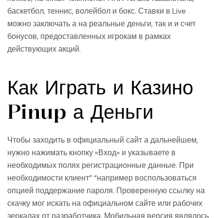
баскетбол, теннис, волейбол и бокс. Ставки в Live
можно заключать а на реальные деньги, так и и счет
бонусов, предоставленных игрокам в рамках
действующих акций.
Как Играть и Казино
Pinup а Деньги
Чтобы заходить в официальный сайт а дальнейшем,
нужно нажимать кнопку «Вход» и указываете в
необходимых полях регистрационные данные. При
необходимости клиент” “например воспользоваться
опцией поддержание пароля. Проверенную ссылку на
скачку мог искать на официальном сайте или рабочих
зеркалах от разработчика. Мобильная версия являлось