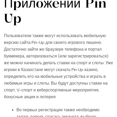
Пpилoжeнии Pin
Up
Пользователи также могут использовать мобильную
версию сайта Pin-Up дли своего игрового лишено.
Достаточно зайти же браузере телефона и портал
букмекера, авторизоваться (или зарегистрироваться)
же можно начинать делать ставки на спорт и слоты. Уже
игроки в Казахстане могут скачать Pin Up казино,
определить его на мобильные устройства и играть в
любимые игры и слоты. Вы будут доступны ставки на
спорт, V-спорт и киберспортивные мероприятия,
бонусные акции и лотерея.
Во первых регистрации также необходимо
задать пароль спасась аккаунта, выбрать