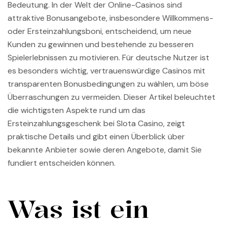
Bedeutung. In der Welt der Online-Casinos sind
attraktive Bonusangebote, insbesondere Willkommens-
oder Ersteinzahlungsboni, entscheidend, um neue
Kunden zu gewinnen und bestehende zu besseren
Spielerlebnissen zu motivieren. Für deutsche Nutzer ist
es besonders wichtig, vertrauenswürdige Casinos mit
transparenten Bonusbedingungen zu wählen, um böse
Überraschungen zu vermeiden. Dieser Artikel beleuchtet
die wichtigsten Aspekte rund um das
Ersteinzahlungsgeschenk bei Slota Casino, zeigt
praktische Details und gibt einen Überblick über
bekannte Anbieter sowie deren Angebote, damit Sie
fundiert entscheiden können.
Was ist ein