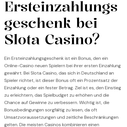
Ersteinzahlungs
geschenk bei
Slota Casino?
Ein Ersteinzahlungsgeschenk ist ein Bonus, den ein
Online-Casino neuen Spielern bei ihrer ersten Einzahlung
gewährt. Bei Slota Casino, das sich in Deutschland an
Spieler richtet, ist dieser Bonus oft ein Prozentsatz der
Einzahlung oder ein fester Betrag. Ziel ist es, den Einstieg
zu erleichtern, das Spielbudget zu erhöhen und die
Chance auf Gewinne zu verbessern. Wichtig ist, die
Bonusbedingungen sorgfältig zu lesen, da oft
Umsatzvoraussetzungen und zeitliche Beschränkungen
gelten. Die meisten Casinos kombinieren einen