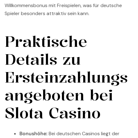
Willkommensbonus mit Freispielen, was für deutsche
Spieler besonders attraktiv sein kann.
Praktische
Details zu
Ersteinzahlungs
angeboten bei
Slota Casino
Bonushöhe:
Bei deutschen Casinos liegt der