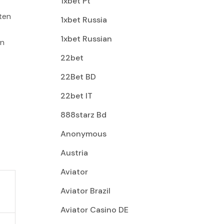
1xbet Pt
ten
1xbet Russia
1xbet Russian
en
22bet
22Bet BD
22bet IT
888starz Bd
Anonymous
Austria
Aviator
Aviator Brazil
Aviator Casino DE