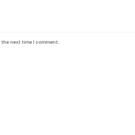
r the next time I comment.