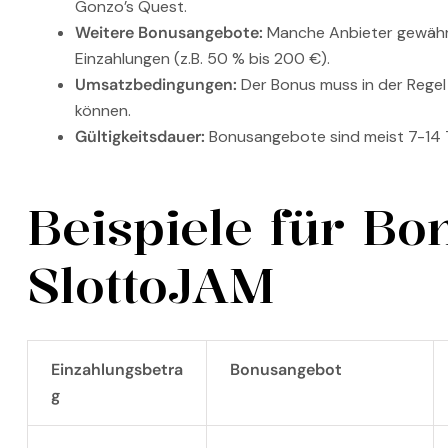
Gonzo’s Quest.
Weitere Bonusangebote:
Manche Anbieter gewähren
Einzahlungen (z.B. 50 % bis 200 €).
Umsatzbedingungen:
Der Bonus muss in der Rege
können.
Gültigkeitsdauer:
Bonusangebote sind meist 7-14 Ta
Beispiele für Bo
SlottoJAM
Einzahlungsbetra
Bonusangebot
g