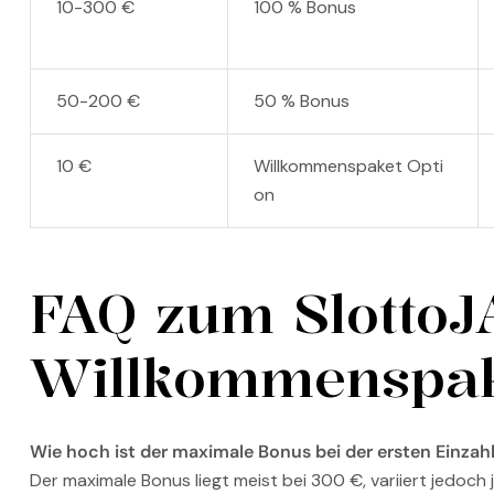
10-300 €
100 % Bonus
50-200 €
50 % Bonus
10 €
Willkommenspaket Opti
on
FAQ zum Slotto
Willkommenspa
Wie hoch ist der maximale Bonus bei der ersten Einzah
Der maximale Bonus liegt meist bei 300 €, variiert jedoc