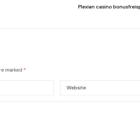
Plexian casino bonusfreis
are marked
*