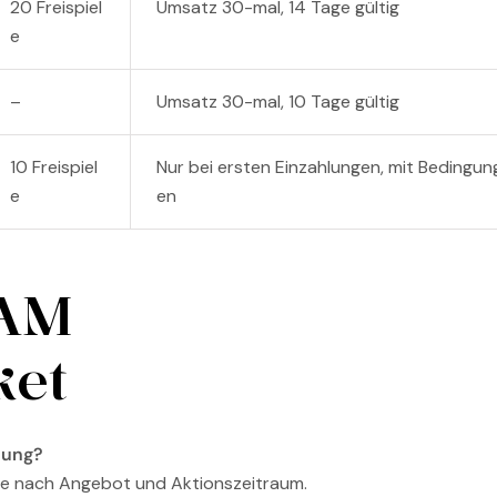
20 Freispiel
Umsatz 30-mal, 14 Tage gültig
e
–
Umsatz 30-mal, 10 Tage gültig
10 Freispiel
Nur bei ersten Einzahlungen, mit Bedingun
e
en
JAM
ket
lung?
h je nach Angebot und Aktionszeitraum.