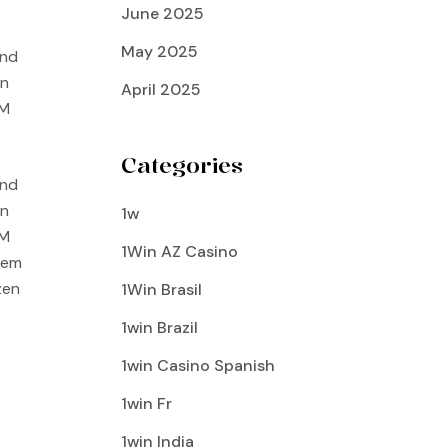
June 2025
May 2025
und
en
April 2025
AM
Categories
und
en
1w
AM
1Win AZ Casino
dem
zen
1Win Brasil
1win Brazil
1win Casino Spanish
1win Fr
1win India