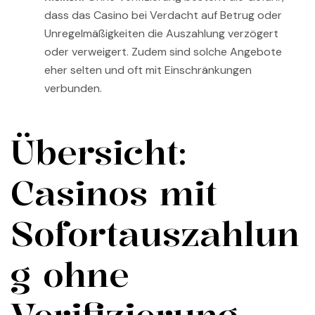
dass das Casino bei Verdacht auf Betrug oder
Unregelmäßigkeiten die Auszahlung verzögert
oder verweigert. Zudem sind solche Angebote
eher selten und oft mit Einschränkungen
verbunden.
Übersicht:
Casinos mit
Sofortauszahlun
g ohne
Verifizierung