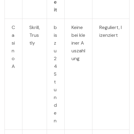
e
it
C
Skrill,
b
Keine
Reguliert, l
a
Trus
is
bei kle
izenziert
si
tly
z
iner A
n
u
uszahl
o
2
ung
A
4
S
t
u
n
d
e
n