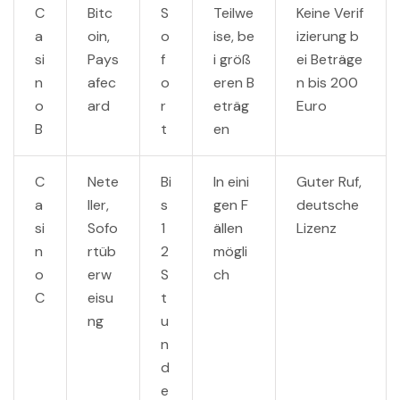
C
Bitc
S
Teilwe
Keine Verif
a
oin,
o
ise, be
izierung b
si
Pays
f
i größ
ei Beträge
n
afec
o
eren B
n bis 200
o
ard
r
eträg
Euro
B
t
en
C
Nete
Bi
In eini
Guter Ruf,
a
ller,
s
gen F
deutsche
si
Sofo
1
ällen
Lizenz
n
rtüb
2
mögli
o
erw
S
ch
C
eisu
t
ng
u
n
d
e