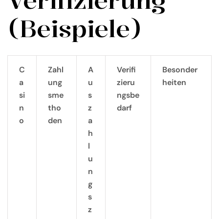
(Beispiele)
C
Zahl
A
Verifi
Besonder
a
ung
u
zieru
heiten
si
sme
s
ngsbe
n
tho
z
darf
o
den
a
h
l
u
n
g
s
z