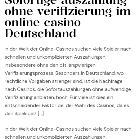
ohne verifizierung im
online casino
Deutschland
In der Welt der Online-Casinos suchen viele Spieler nach
schnellen und unkomplizierten Auszahlungen,
insbesondere ohne den oft langwierigen
Verifizierungsprozess. Besonders in Deutschland, wo
rechtliche Vorgaben strenger sind, ist die Nachfrage
nach Casinos, die Sofortauszahlungen ohne aufwendige
Verifizierung anbieten, hoch. Für viele ist dies ein
entscheidender Faktor bei der Wahl des Casinos, da es
den Spielspaß […]
In der Welt der Online-Casinos suchen viele Spieler nach
schnellen und unkomplizierten Auszahlungen,