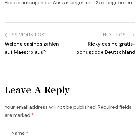
Einschränkungen bei Auszahlungen und Spielangeboten.
PREVIOUS POST
NEXT POST
Welche casinos zahlen
Ricky casino gratis-
auf Maestro aus?
bonuscode Deutschland
Leave A Reply
Your email address will not be published.
Required fields
are marked
*