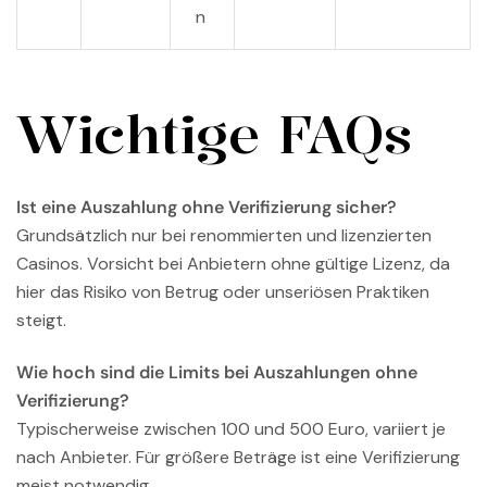
n
Wichtige FAQs
Ist eine Auszahlung ohne Verifizierung sicher?
Grundsätzlich nur bei renommierten und lizenzierten
Casinos. Vorsicht bei Anbietern ohne gültige Lizenz, da
hier das Risiko von Betrug oder unseriösen Praktiken
steigt.
Wie hoch sind die Limits bei Auszahlungen ohne
Verifizierung?
Typischerweise zwischen 100 und 500 Euro, variiert je
nach Anbieter. Für größere Beträge ist eine Verifizierung
meist notwendig.