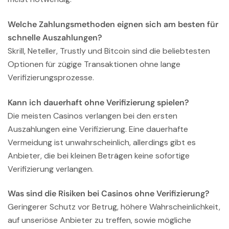
Welche Zahlungsmethoden eignen sich am besten für
schnelle Auszahlungen?
Skrill, Neteller, Trustly und Bitcoin sind die beliebtesten
Optionen für zügige Transaktionen ohne lange
Verifizierungsprozesse.
Kann ich dauerhaft ohne Verifizierung spielen?
Die meisten Casinos verlangen bei den ersten
Auszahlungen eine Verifizierung. Eine dauerhafte
Vermeidung ist unwahrscheinlich, allerdings gibt es
Anbieter, die bei kleinen Beträgen keine sofortige
Verifizierung verlangen.
Was sind die Risiken bei Casinos ohne Verifizierung?
Geringerer Schutz vor Betrug, höhere Wahrscheinlichkeit,
auf unseriöse Anbieter zu treffen, sowie mögliche