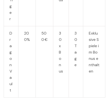
g
e
r
D
20
50
3
3
Exklu
r
0%
0 €
0
0
sive S
a
x
T
piele i
g
B
a
m Bo
o
o
g
nus e
n
n
e
nthalt
V
us
en
a
ul
t