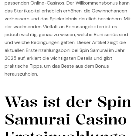
passenden Online-Casinos. Der Willkommensbonus kann
das Startkapital erheblich erhöhen, die Gewinnchancen
verbessern und das Spielerlebnis deutlich bereichern. Mit
der wachsenden Vielfalt an Bonusangeboten ist es
jedoch wichtig, genau zu wissen, welche Boni seriös sind
und welche Bedingungen gelten. Dieser Artikel zeigt die
aktuellen Ersteinzahlungsboni bei Spin Samurai im Jahr
2025 auf, erklärt die wichtigsten Details und gibt
praktische Tipps, um das Beste aus dem Bonus
herauszuholen.
Was ist der Spin
Samurai Casino