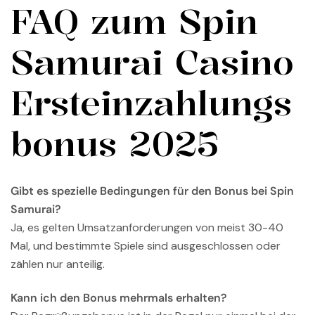
FAQ zum Spin
Samurai Casino
Ersteinzahlungs
bonus 2025
Gibt es spezielle Bedingungen für den Bonus bei Spin
Samurai?
Ja, es gelten Umsatzanforderungen von meist 30-40
Mal, und bestimmte Spiele sind ausgeschlossen oder
zählen nur anteilig.
Kann ich den Bonus mehrmals erhalten?