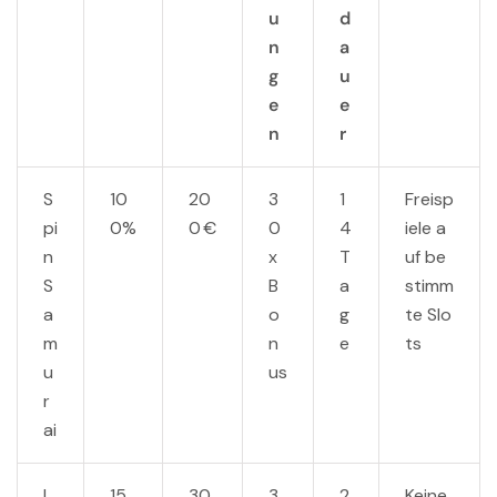
u
d
n
a
g
u
e
e
n
r
S
10
20
3
1
Freisp
pi
0%
0 €
0
4
iele a
n
x
T
uf be
S
B
a
stimm
a
o
g
te Slo
m
n
e
ts
u
us
r
ai
L
15
30
3
2
Keine