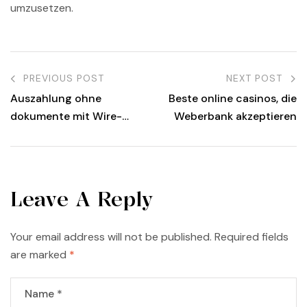
umzusetzen.
PREVIOUS POST
NEXT POST
Auszahlung ohne
Beste online casinos, die
dokumente mit Wire-
Weberbank akzeptieren
transfer 2025
Leave A Reply
Your email address will not be published.
Required fields
are marked
*