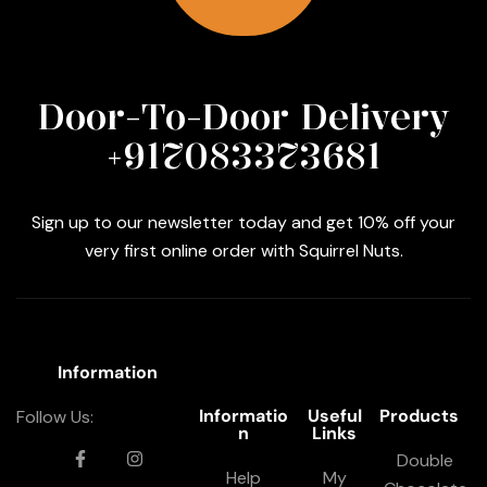
Door-To-Door Delivery
+917083373681
Sign up to our newsletter today and get 10% off your
very first online order with Squirrel Nuts.
Information
Informatio
Useful
Products
Follow Us:
n
Links
Double
Help
My