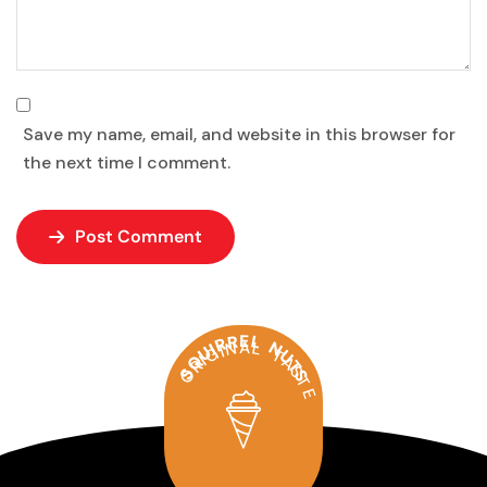
Save my name, email, and website in this browser for
the next time I comment.
Post Comment
SQUIRREL NUTS
ORIGINAL TASTE