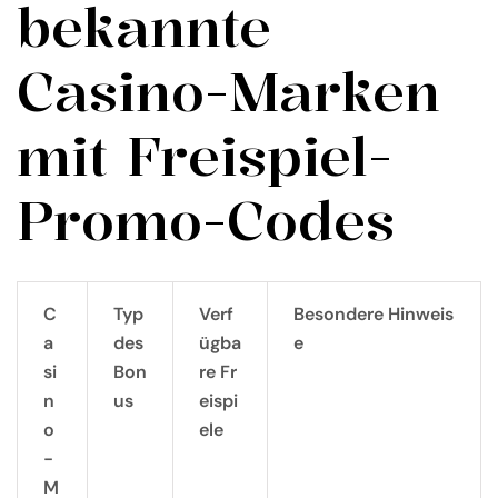
bekannte
Casino-Marken
mit Freispiel-
Promo-Codes
C
Typ
Verf
Besondere Hinweis
a
des
ügba
e
si
Bon
re Fr
n
us
eispi
o
ele
-
M