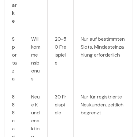
ar
k
e
S
Will
20-5
Nur auf bestimmten
p
kom
0 Fre
Slots, Mindesteinza
or
me
ispiel
hlung erforderlich
ta
nsb
e
z
onu
a
s
8
Neu
30 Fr
Nur für registrierte
8
e K
eispi
Neukunden, zeitlich
8
und
ele
begrenzt
c
ena
a
ktio
si
n