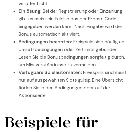
veröffentlicht.
Einlösung:
Bei der Registrierung oder Einzahlung
gibt es meist ein Feld, in das der Promo-Code
eingegeben werden kann. Nach Eingabe wird der
Bonus automatisch aktiviert.
Bedingungen beachten:
Freispiele sind häufig an
Umsatzbedingungen oder Zeitlimits gebunden.
Lesen Sie die Bonusbedingungen sorgfältig durch,
um Missverständnisse zu vermeiden.
Verfügbare Spielautomaten:
Freespins sind meist
nur auf ausgewählten Slots gültig. Eine Übersicht
finden Sie in den Bedingungen oder auf der
Aktionsseite.
Beispiele für