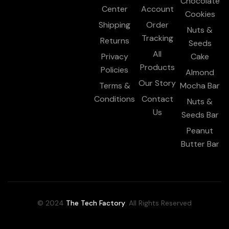
Chocolate
Center
Account
Cookies
Shipping
Order
Nuts &
Tracking
Returns
Seeds
All
Privacy
Cake
Products
Policies
Almond
Our Story
Terms &
Mocha Bar
Conditions
Contact
Nuts &
Us
Seeds Bar
Peanut
Butter Bar
© 2024
The Tech Factory
. All Rights Reserved