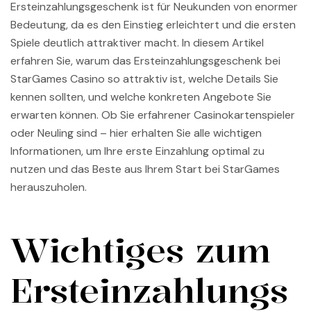
Ersteinzahlungsgeschenk ist für Neukunden von enormer
Bedeutung, da es den Einstieg erleichtert und die ersten
Spiele deutlich attraktiver macht. In diesem Artikel
erfahren Sie, warum das Ersteinzahlungsgeschenk bei
StarGames Casino so attraktiv ist, welche Details Sie
kennen sollten, und welche konkreten Angebote Sie
erwarten können. Ob Sie erfahrener Casinokartenspieler
oder Neuling sind – hier erhalten Sie alle wichtigen
Informationen, um Ihre erste Einzahlung optimal zu
nutzen und das Beste aus Ihrem Start bei StarGames
herauszuholen.
Wichtiges zum
Ersteinzahlungs