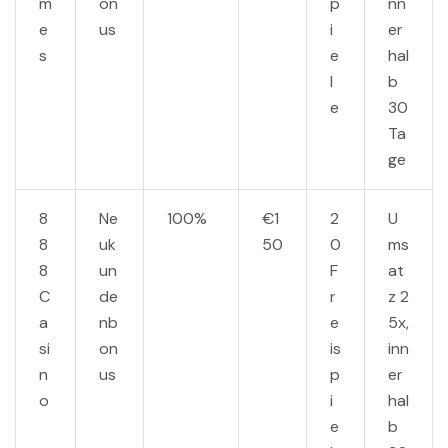
m
on
p
nn
e
us
i
er
s
e
hal
l
b
e
30
Ta
ge
8
Ne
100%
€1
2
U
8
uk
50
0
ms
8
un
F
at
C
de
r
z 2
a
nb
e
5x,
si
on
is
inn
n
us
p
er
o
i
hal
e
b