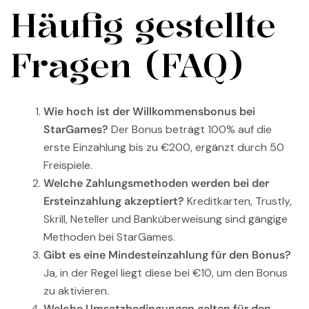
Häufig gestellte
Fragen (FAQ)
Wie hoch ist der Willkommensbonus bei
StarGames?
Der Bonus beträgt 100% auf die
erste Einzahlung bis zu €200, ergänzt durch 50
Freispiele.
Welche Zahlungsmethoden werden bei der
Ersteinzahlung akzeptiert?
Kreditkarten, Trustly,
Skrill, Neteller und Banküberweisung sind gängige
Methoden bei StarGames.
Gibt es eine Mindesteinzahlung für den Bonus?
Ja, in der Regel liegt diese bei €10, um den Bonus
zu aktivieren.
Welche Umsatzbedingungen gelten für den