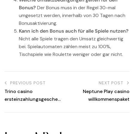
Bonus?
Der Bonus muss in der Regel 30-mal
umgesetzt werden, innerhalb von 30 Tagen nach
Bonusaktivierung.
Kann ich den Bonus auch für alle Spiele nutzen?
Nicht alle Spiele tragen den Umsatz gleichwertig
bei. Spielautomaten zählen meist zu 100%,
Tischspiele wie Roulette weniger oder gar nicht.
PREVIOUS POST
NEXT POST
Trino casino
Neptune Play casino
ersteinzahlungsgeschenk
willkommenspaket
Deutschland