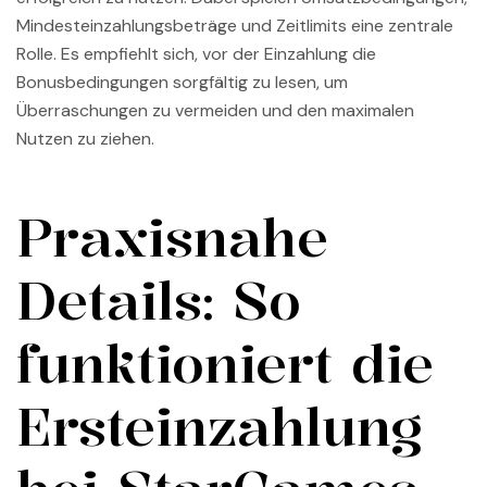
Mindesteinzahlungsbeträge und Zeitlimits eine zentrale
Rolle. Es empfiehlt sich, vor der Einzahlung die
Bonusbedingungen sorgfältig zu lesen, um
Überraschungen zu vermeiden und den maximalen
Nutzen zu ziehen.
Praxisnahe
Details: So
funktioniert die
Ersteinzahlung