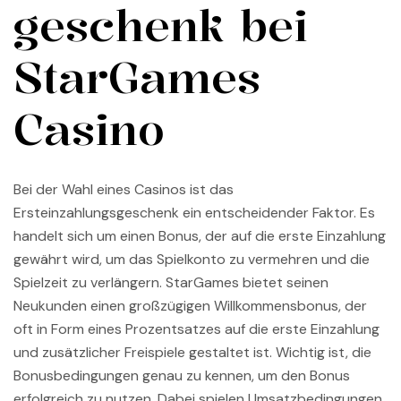
geschenk bei
StarGames
Casino
Bei der Wahl eines Casinos ist das
Ersteinzahlungsgeschenk ein entscheidender Faktor. Es
handelt sich um einen Bonus, der auf die erste Einzahlung
gewährt wird, um das Spielkonto zu vermehren und die
Spielzeit zu verlängern. StarGames bietet seinen
Neukunden einen großzügigen Willkommensbonus, der
oft in Form eines Prozentsatzes auf die erste Einzahlung
und zusätzlicher Freispiele gestaltet ist. Wichtig ist, die
Bonusbedingungen genau zu kennen, um den Bonus
erfolgreich zu nutzen. Dabei spielen Umsatzbedingungen,