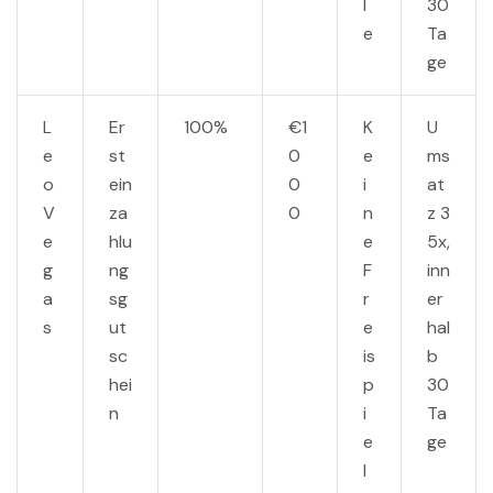
l
30
e
Ta
ge
L
Er
100%
€1
K
U
e
st
0
e
ms
o
ein
0
i
at
V
za
0
n
z 3
e
hlu
e
5x,
g
ng
F
inn
a
sg
r
er
s
ut
e
hal
sc
is
b
hei
p
30
n
i
Ta
e
ge
l