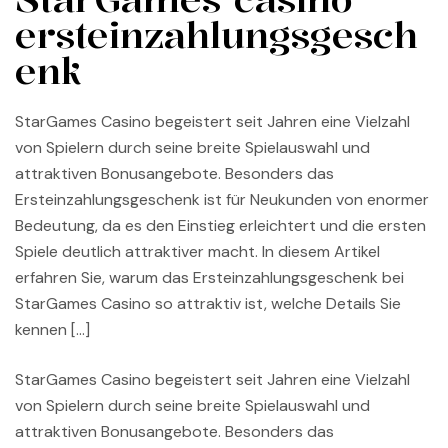
ersteinzahlungsgesch
enk
StarGames Casino begeistert seit Jahren eine Vielzahl
von Spielern durch seine breite Spielauswahl und
attraktiven Bonusangebote. Besonders das
Ersteinzahlungsgeschenk ist für Neukunden von enormer
Bedeutung, da es den Einstieg erleichtert und die ersten
Spiele deutlich attraktiver macht. In diesem Artikel
erfahren Sie, warum das Ersteinzahlungsgeschenk bei
StarGames Casino so attraktiv ist, welche Details Sie
kennen […]
StarGames Casino begeistert seit Jahren eine Vielzahl
von Spielern durch seine breite Spielauswahl und
attraktiven Bonusangebote. Besonders das