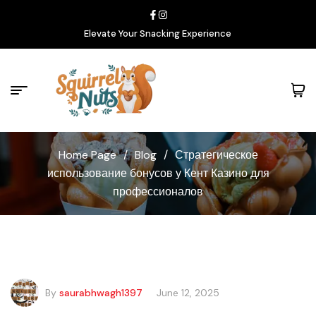
Elevate Your Snacking Experience
Home Page
/
Blog
/
Стратегическое
использование бонусов у Кент Казино для
профессионалов
By
saurabhwagh1397
June 12, 2025