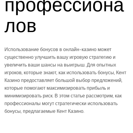
профессиона
лов
Использование бонусов в онлайн-казино может
существенно улучшить вашу игровую стратегию и
увеличить ваши шансы на выигрыш. Для опытных
игроков, которые знают, как использовать бонусы, Кент
Казино предоставляет большой выбор предложений,
которые помогают максимизировать прибыль и
минимизировать риск. В этом статье рассмотрим, как
профессионалы могут стратегически использовать
бонусы, предлагаемые Кент Казино.