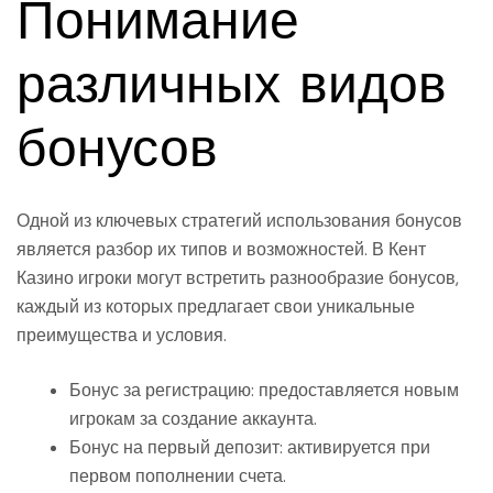
Понимание
различных видов
бонусов
Одной из ключевых стратегий использования бонусов
является разбор их типов и возможностей. В Кент
Казино игроки могут встретить разнообразие бонусов,
каждый из которых предлагает свои уникальные
преимущества и условия.
Бонус за регистрацию: предоставляется новым
игрокам за создание аккаунта.
Бонус на первый депозит: активируется при
первом пополнении счета.