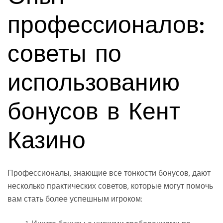
профессионалов:
советы по
использованию
бонусов в Кент
Казино
Профессионалы, знающие все тонкости бонусов, дают
несколько практических советов, которые могут помочь
вам стать более успешным игроком: