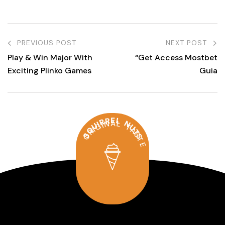
PREVIOUS POST
NEXT POST
Play & Win Major With
“Get Access Mostbet
Exciting Plinko Games
Guia
SQUIRREL NUTS
ORIGINAL TASTE