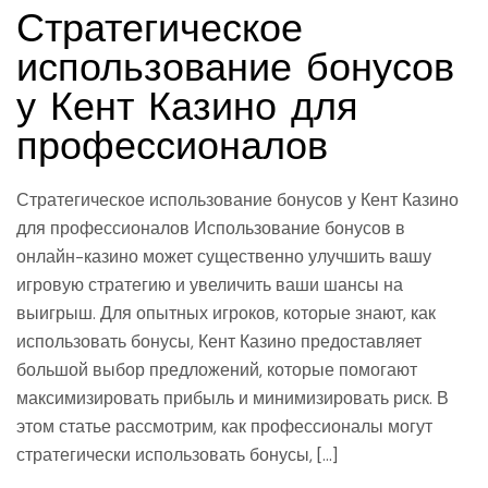
Стратегическое
использование бонусов
у Кент Казино для
профессионалов
Стратегическое использование бонусов у Кент Казино
для профессионалов Использование бонусов в
онлайн-казино может существенно улучшить вашу
игровую стратегию и увеличить ваши шансы на
выигрыш. Для опытных игроков, которые знают, как
использовать бонусы, Кент Казино предоставляет
большой выбор предложений, которые помогают
максимизировать прибыль и минимизировать риск. В
этом статье рассмотрим, как профессионалы могут
стратегически использовать бонусы, […]