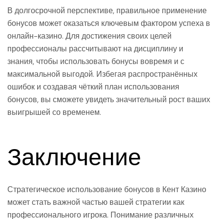
В долгосрочной перспективе, правильное применение
бонусов может оказаться ключевым фактором успеха в
онлайн-казино. Для достижения своих целей
профессионалы рассчитывают на дисциплину и
знания, чтобы использовать бонусы вовремя и с
максимальной выгодой. Избегая распространённых
ошибок и создавая чёткий план использования
бонусов, вы сможете увидеть значительный рост ваших
выигрышей со временем.
Заключение
Стратегическое использование бонусов в Кент Казино
может стать важной частью вашей стратегии как
профессионального игрока. Понимание различных