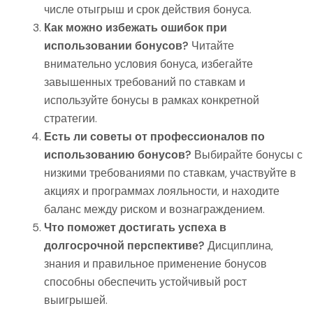
числе отыгрыш и срок действия бонуса.
Как можно избежать ошибок при
использовании бонусов?
Читайте
внимательно условия бонуса, избегайте
завышенных требований по ставкам и
используйте бонусы в рамках конкретной
стратегии.
Есть ли советы от профессионалов по
использованию бонусов?
Выбирайте бонусы с
низкими требованиями по ставкам, участвуйте в
акциях и программах лояльности, и находите
баланс между риском и вознаграждением.
Что поможет достигать успеха в
долгосрочной перспективе?
Дисциплина,
знания и правильное применение бонусов
способны обеспечить устойчивый рост
выигрышей.