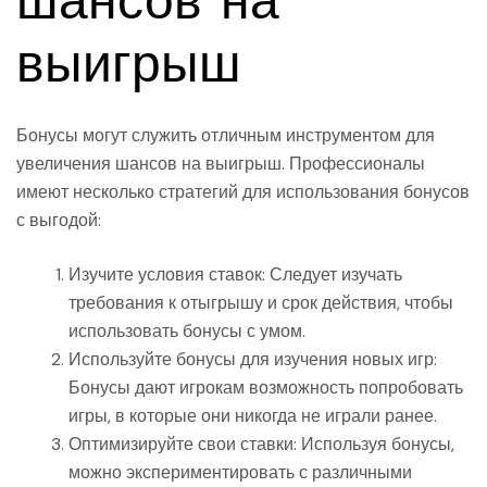
выигрыш
Бонусы могут служить отличным инструментом для
увеличения шансов на выигрыш. Профессионалы
имеют несколько стратегий для использования бонусов
с выгодой:
Изучите условия ставок: Следует изучать
требования к отыгрышу и срок действия, чтобы
использовать бонусы с умом.
Используйте бонусы для изучения новых игр:
Бонусы дают игрокам возможность попробовать
игры, в которые они никогда не играли ранее.
Оптимизируйте свои ставки: Используя бонусы,
можно экспериментировать с различными