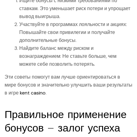
Ищите бонусы с низкими требованиями по
ставкам. Это уменьшает риск потери и упрощает
вывод выигрыша.
Участвуйте в программах лояльности и акциях:
Повышайте свои привилегии и получайте
дополнительные бонусы.
Найдите баланс между риском и
вознаграждением: Не ставьте больше, чем
можете себе позволить потерять.
Эти советы помогут вам лучше ориентироваться в
мире бонусов и значительно улучшить ваши результаты
в игре
kent casino
.
Правильное применение
бонусов – залог успеха