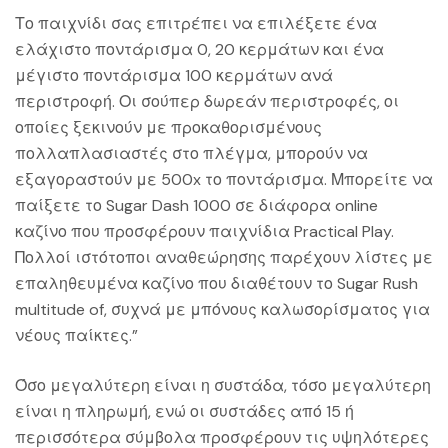
Το παιχνίδι σας επιτρέπει να επιλέξετε ένα
ελάχιστο ποντάρισμα 0, 20 κερμάτων και ένα
μέγιστο ποντάρισμα 100 κερμάτων ανά
περιστροφή. Οι σούπερ δωρεάν περιστροφές, οι
οποίες ξεκινούν με προκαθορισμένους
πολλαπλασιαστές στο πλέγμα, μπορούν να
εξαγοραστούν με 500x το ποντάρισμα. Μπορείτε να
παίξετε το Sugar Dash 1000 σε διάφορα online
καζίνο που προσφέρουν παιχνίδια Practical Play.
Πολλοί ιστότοποι αναθεώρησης παρέχουν λίστες με
επαληθευμένα καζίνο που διαθέτουν το Sugar Rush
multitude of, συχνά με μπόνους καλωσορίσματος για
νέους παίκτες.”
Όσο μεγαλύτερη είναι η συστάδα, τόσο μεγαλύτερη
είναι η πληρωμή, ενώ οι συστάδες από 15 ή
περισσότερα σύμβολα προσφέρουν τις υψηλότερες