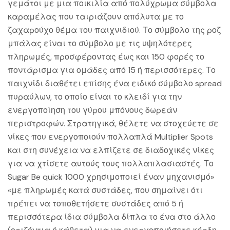
γεμάτοι με μια ποικιλία από πολύχρωμα σύμβολα
καραμέλας που ταιριάζουν απόλυτα με το
ζαχαρούχο θέμα του παιχνιδιού. Το σύμβολο της ροζ
μπάλας είναι το σύμβολο με τις υψηλότερες
πληρωμές, προσφέροντας έως και 150 φορές το
ποντάρισμα για ομάδες από 15 ή περισσότερες. Το
παιχνίδι διαθέτει επίσης ένα ειδικό σύμβολο spread
πυραύλων, το οποίο είναι το κλειδί για την
ενεργοποίηση του γύρου μπόνους δωρεάν
περιστροφών. Στρατηγικά, θέλετε να στοχεύετε σε
νίκες που ενεργοποιούν πολλαπλά Multiplier Spots
και στη συνέχεια να ελπίζετε σε διαδοχικές νίκες
για να χτίσετε αυτούς τους πολλαπλασιαστές. Το
Sugar Be quick 1000 χρησιμοποιεί έναν μηχανισμό»
«με πληρωμές κατά συστάδες, που σημαίνει ότι
πρέπει να τοποθετήσετε συστάδες από 5 ή
περισσότερα ίδια σύμβολα δίπλα το ένα στο άλλο