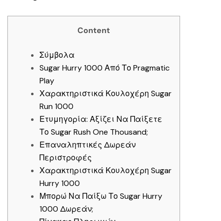
Content
Σύμβολα
Sugar Hurry 1000 Από Το Pragmatic
Play
Χαρακτηριστικά Κουλοχέρη Sugar
Run 1000
Ετυμηγορία: Αξίζει Να Παίξετε
Το Sugar Rush One Thousand;
Επαναληπτικές Δωρεάν
Περιστροφές
Χαρακτηριστικά Κουλοχέρη Sugar
Hurry 1000
Μπορώ Να Παίξω Το Sugar Hurry
1000 Δωρεάν;