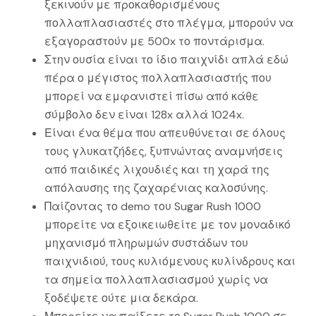
ξεκινούν με προκαθορισμένους
πολλαπλασιαστές στο πλέγμα, μπορούν να
εξαγοραστούν με 500x το ποντάρισμα.
Στην ουσία είναι το ίδιο παιχνίδι απλά εδώ
πέρα ο μέγιστος πολλαπλασιαστής που
μπορεί να εμφανιστεί πίσω από κάθε
σύμβολο δεν είναι 128x αλλά 1024x.
Είναι ένα θέμα που απευθύνεται σε όλους
τους γλυκατζήδες, ξυπνώντας αναμνήσεις
από παιδικές λιχουδιές και τη χαρά της
απόλαυσης της ζαχαρένιας καλοσύνης.
Παίζοντας το demo του Sugar Rush 1000
μπορείτε να εξοικειωθείτε με τον μοναδικό
μηχανισμό πληρωμών συστάδων του
παιχνιδιού, τους κυλιόμενους κυλίνδρους και
τα σημεία πολλαπλασιασμού χωρίς να
ξοδέψετε ούτε μια δεκάρα.