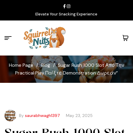
Elevate Your Snacking Experience
Home Page
/
Blog
/
Sugar Rush 1000 Slot Από Την
Practical Play Παίξτε Demonstration Δωρεάν”
By
saurabhwagh1397
May 23, 2025
Sugar Rush 1000 Slot