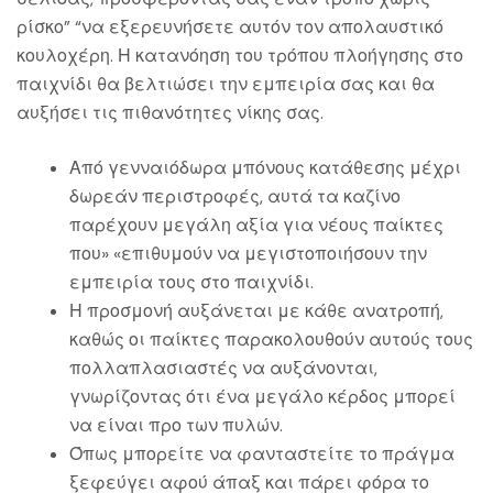
ρίσκο” “να εξερευνήσετε αυτόν τον απολαυστικό
κουλοχέρη. Η κατανόηση του τρόπου πλοήγησης στο
παιχνίδι θα βελτιώσει την εμπειρία σας και θα
αυξήσει τις πιθανότητες νίκης σας.
Από γενναιόδωρα μπόνους κατάθεσης μέχρι
δωρεάν περιστροφές, αυτά τα καζίνο
παρέχουν μεγάλη αξία για νέους παίκτες
που» «επιθυμούν να μεγιστοποιήσουν την
εμπειρία τους στο παιχνίδι.
Η προσμονή αυξάνεται με κάθε ανατροπή,
καθώς οι παίκτες παρακολουθούν αυτούς τους
πολλαπλασιαστές να αυξάνονται,
γνωρίζοντας ότι ένα μεγάλο κέρδος μπορεί
να είναι προ των πυλών.
Όπως μπορείτε να φανταστείτε το πράγμα
ξεφεύγει αφού άπαξ και πάρει φόρα το