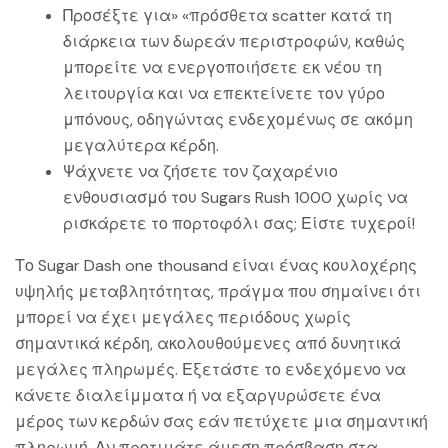
Προσέξτε για» «πρόσθετα scatter κατά τη
διάρκεια των δωρεάν περιστροφών, καθώς
μπορείτε να ενεργοποιήσετε εκ νέου τη
λειτουργία και να επεκτείνετε τον γύρο
μπόνους, οδηγώντας ενδεχομένως σε ακόμη
μεγαλύτερα κέρδη.
Ψάχνετε να ζήσετε τον ζαχαρένιο
ενθουσιασμό του Sugars Rush 1000 χωρίς να
ρισκάρετε το πορτοφόλι σας; Είστε τυχεροί!
Το Sugar Dash one thousand είναι ένας κουλοχέρης
υψηλής μεταβλητότητας, πράγμα που σημαίνει ότι
μπορεί να έχει μεγάλες περιόδους χωρίς
σημαντικά κέρδη, ακολουθούμενες από δυνητικά
μεγάλες πληρωμές. Εξετάστε το ενδεχόμενο να
κάνετε διαλείμματα ή να εξαργυρώσετε ένα
μέρος των κερδών σας εάν πετύχετε μια σημαντική
πληρωμή. Αν προτιμάτε άμεση πρόσβαση στα