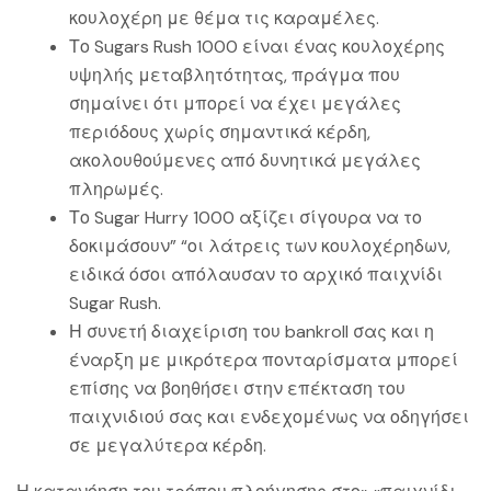
κουλοχέρη με θέμα τις καραμέλες.
Το Sugars Rush 1000 είναι ένας κουλοχέρης
υψηλής μεταβλητότητας, πράγμα που
σημαίνει ότι μπορεί να έχει μεγάλες
περιόδους χωρίς σημαντικά κέρδη,
ακολουθούμενες από δυνητικά μεγάλες
πληρωμές.
Το Sugar Hurry 1000 αξίζει σίγουρα να το
δοκιμάσουν” “οι λάτρεις των κουλοχέρηδων,
ειδικά όσοι απόλαυσαν το αρχικό παιχνίδι
Sugar Rush.
Η συνετή διαχείριση του bankroll σας και η
έναρξη με μικρότερα πονταρίσματα μπορεί
επίσης να βοηθήσει στην επέκταση του
παιχνιδιού σας και ενδεχομένως να οδηγήσει
σε μεγαλύτερα κέρδη.