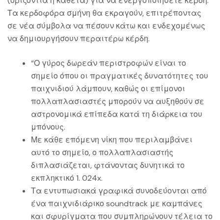
(οριζόντια ή κάθετα) για να ενεργοποιήσετε κέρδη.
Τα κερδοφόρα σμήνη θα εκραγούν, επιτρέποντας
σε νέα σύμβολα να πέσουν κάτω και ενδεχομένως
να δημιουργήσουν περαιτέρω κέρδη.
“Ο γύρος δωρεάν περιστροφών είναι το
σημείο όπου οι πραγματικές δυνατότητες του
παιχνιδιού λάμπουν, καθώς οι επίμονοι
πολλαπλασιαστές μπορούν να αυξηθούν σε
αστρονομικά επίπεδα κατά τη διάρκεια του
μπόνους.
Με κάθε επόμενη νίκη που περιλαμβάνει
αυτό το σημείο, ο πολλαπλασιαστής
διπλασιάζεται, φτάνοντας δυνητικά το
εκπληκτικό 1. 024x.
Τα εντυπωσιακά γραφικά συνοδεύονται από
ένα παιχνιδιάρικο soundtrack με καμπάνες
και σφυρίγματα που συμπληρώνουν τέλεια το