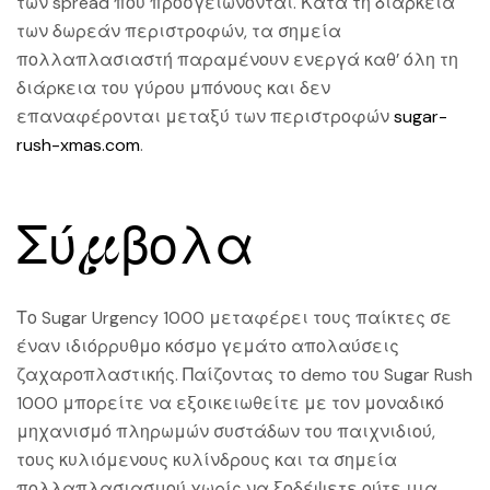
των spread που προσγειώνονται. Κατά τη διάρκεια
των δωρεάν περιστροφών, τα σημεία
πολλαπλασιαστή παραμένουν ενεργά καθ’ όλη τη
διάρκεια του γύρου μπόνους και δεν
επαναφέρονται μεταξύ των περιστροφών
sugar-
rush-xmas.com
.
Σύμβολα
Το Sugar Urgency 1000 μεταφέρει τους παίκτες σε
έναν ιδιόρρυθμο κόσμο γεμάτο απολαύσεις
ζαχαροπλαστικής. Παίζοντας το demo του Sugar Rush
1000 μπορείτε να εξοικειωθείτε με τον μοναδικό
μηχανισμό πληρωμών συστάδων του παιχνιδιού,
τους κυλιόμενους κυλίνδρους και τα σημεία
πολλαπλασιασμού χωρίς να ξοδέψετε ούτε μια