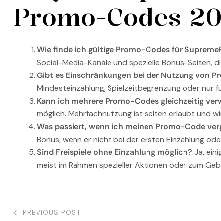
Promo-Codes 2
Wie finde ich gültige Promo-Codes für Supreme
Social-Media-Kanäle und spezielle Bonus-Seiten, di
Gibt es Einschränkungen bei der Nutzung von 
Mindesteinzahlung, Spielzeitbegrenzung oder nur f
Kann ich mehrere Promo-Codes gleichzeitig ve
möglich. Mehrfachnutzung ist selten erlaubt und wi
Was passiert, wenn ich meinen Promo-Code ver
Bonus, wenn er nicht bei der ersten Einzahlung ode
Sind Freispiele ohne Einzahlung möglich?
Ja, ein
meist im Rahmen spezieller Aktionen oder zum Geb
PREVIOUS POST