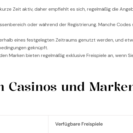
urze Zeit aktiv, daher empfiehlt es sich, regelmäßig die Ange
Kassenbereich oder während der Registrierung. Manche Codes 
nerhalb eines festgelegten Zeitraums genutzt werden, und etw
bedingungen geknüpft.
den Marken bieten regelmäßig exklusive Freispiele an, wenn Si
en Casinos und Marke
Verfügbare Freispiele