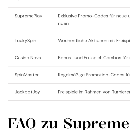
SupremePlay
Exklusive Promo-Codes für neue 
nden
LuckySpin
Wöchentliche Aktionen mit Freisp
Casino Nova
Bonus- und Freispiel-Combos für r
SpinMaster
Regelmäßige Promotion-Codes für 
JackpotJoy
Freispiele im Rahmen von Turniere
FAQ zu Supreme