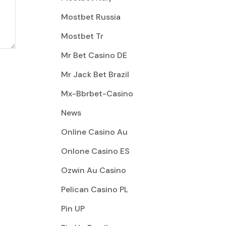
Mostbet Russia
Mostbet Tr
Mr Bet Casino DE
Mr Jack Bet Brazil
Mx-Bbrbet-Casino
News
Online Casino Au
Onlone Casino ES
Ozwin Au Casino
Pelican Casino PL
Pin UP