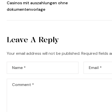
Casinos mit auszahlungen ohne
dokumentenvorlage
Leave A Reply
Your email address will not be published.
Required fields 