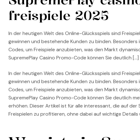
freispiele 2025
In der heutigen Welt des Online-Glücksspiels sind Freispi
gewinnen und bestehende Kunden zu binden. Besonders im
Codes, um Freispiele anzubieten, was den Markt dynamisch
SupremePlay Casino Promo-Code können Sie deutlich […]
In der heutigen Welt des Online-Glücksspiels sind Freispi
gewinnen und bestehende Kunden zu binden. Besonders im
Codes, um Freispiele anzubieten, was den Markt dynamisch
SupremePlay Casino Promo-Code können Sie deutlich meh
erhöhen. Dieser Artikel ist für alle interessant, die auf
Freispielen zu profitieren, ohne dabei auf wichtige Detail