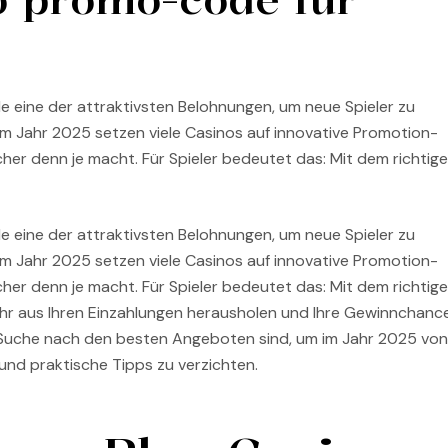
ele eine der attraktivsten Belohnungen, um neue Spieler zu
 Jahr 2025 setzen viele Casinos auf innovative Promotion-
er denn je macht. Für Spieler bedeutet das: Mit dem richtig
ele eine der attraktivsten Belohnungen, um neue Spieler zu
 Jahr 2025 setzen viele Casinos auf innovative Promotion-
er denn je macht. Für Spieler bedeutet das: Mit dem richtig
r aus Ihren Einzahlungen herausholen und Ihre Gewinnchanc
 der Suche nach den besten Angeboten sind, um im Jahr 2025 von
s und praktische Tipps zu verzichten.