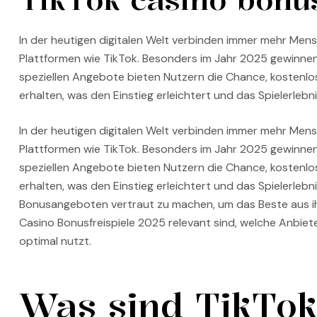
In der heutigen digitalen Welt verbinden immer mehr Men
Plattformen wie TikTok. Besonders im Jahr 2025 gewinne
speziellen Angebote bieten Nutzern die Chance, kostenlos
erhalten, was den Einstieg erleichtert und das Spielerlebnis
In der heutigen digitalen Welt verbinden immer mehr Men
Plattformen wie TikTok. Besonders im Jahr 2025 gewinne
speziellen Angebote bieten Nutzern die Chance, kostenlos
erhalten, was den Einstieg erleichtert und das Spielerlebnis
Bonusangeboten vertraut zu machen, um das Beste aus ihr
Casino Bonusfreispiele 2025 relevant sind, welche Anbi
optimal nutzt.
Was sind TikTok