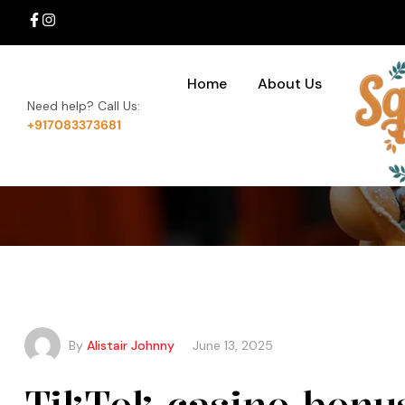
Home
About Us
Need help? Call Us:
+917083373681
By
Alistair Johnny
June 13, 2025
TikTok casino bonu