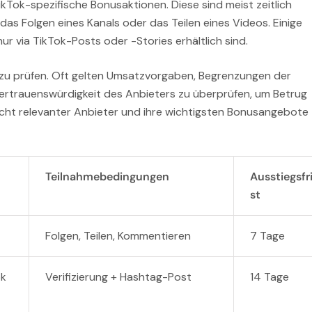
kTok-spezifische Bonusaktionen. Diese sind meist zeitlich
s Folgen eines Kanals oder das Teilen eines Videos. Einige
nur via TikTok-Posts oder -Stories erhältlich sind.
n zu prüfen. Oft gelten Umsatzvorgaben, Begrenzungen der
 Vertrauenswürdigkeit des Anbieters zu überprüfen, um Betrug
cht relevanter Anbieter und ihre wichtigsten Bonusangebote
Teilnahmebedingungen
Ausstiegsfr
st
Folgen, Teilen, Kommentieren
7 Tage
ok
Verifizierung + Hashtag-Post
14 Tage