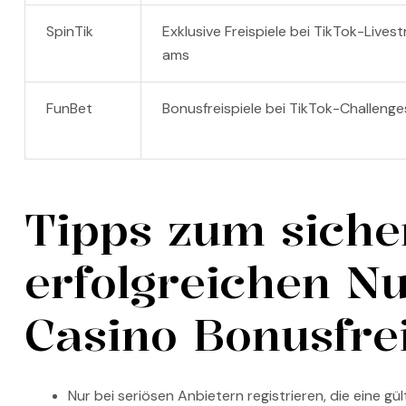
SpinTik
Exklusive Freispiele bei TikTok-Livest
ams
FunBet
Bonusfreispiele bei TikTok-Challenge
Tipps zum siche
erfolgreichen N
Casino Bonusfre
Nur bei seriösen Anbietern registrieren, die eine gül