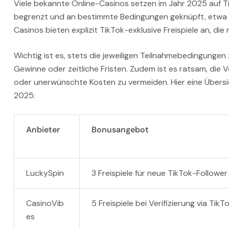
Viele bekannte Online-Casinos setzen im Jahr 2025 auf Ti
begrenzt und an bestimmte Bedingungen geknüpft, etwa da
Casinos bieten explizit TikTok-exklusive Freispiele an, die 
Wichtig ist es, stets die jeweiligen Teilnahmebedingunge
Gewinne oder zeitliche Fristen. Zudem ist es ratsam, die
oder unerwünschte Kosten zu vermeiden. Hier eine Übersi
2025:
Anbieter
Bonusangebot
LuckySpin
3 Freispiele für neue TikTok-Follower
CasinoVib
5 Freispiele bei Verifizierung via TikT
es