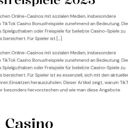
schen Online-Casinos mit sozialen Medien, insbesondere
n TikTok Casino Bonusfreispiele zunehmend an Bedeutung. Di
 Spielguthaben oder Freispiele für beliebte Casino-Spiele zu
 bereichert. Für Spieler ist […]
schen Online-Casinos mit sozialen Medien, insbesondere
n TikTok Casino Bonusfreispiele zunehmend an Bedeutung. Di
 Spielguthaben oder Freispiele für beliebte Casino-Spiele zu
 bereichert. Für Spieler ist es essenziell, sich mit den aktuelle
en Einsätzen herauszuholen. Dieser Artikel zeigt, warum Tik
eter besonders hervorstechen und wie man diese Angebote
 Casino