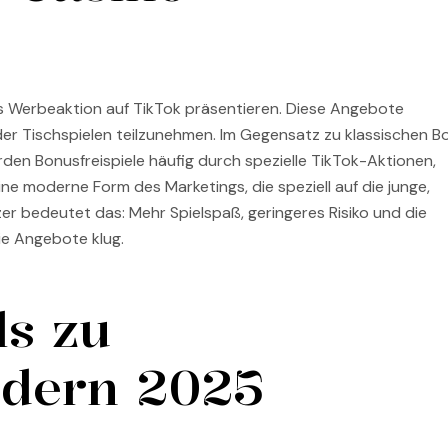
als Werbeaktion auf TikTok präsentieren. Diese Angebote
er Tischspielen teilzunehmen. Im Gegensatz zu klassischen Bo
den Bonusfreispiele häufig durch spezielle TikTok-Aktionen,
ine moderne Form des Marketings, die speziell auf die junge,
zer bedeutet das: Mehr Spielspaß, geringeres Risiko und die
e Angebote klug.
ls zu
eldern 2025