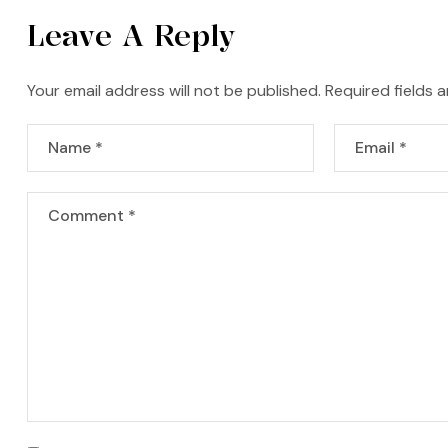
Leave A Reply
Your email address will not be published.
Required fields 