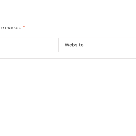
are marked
*