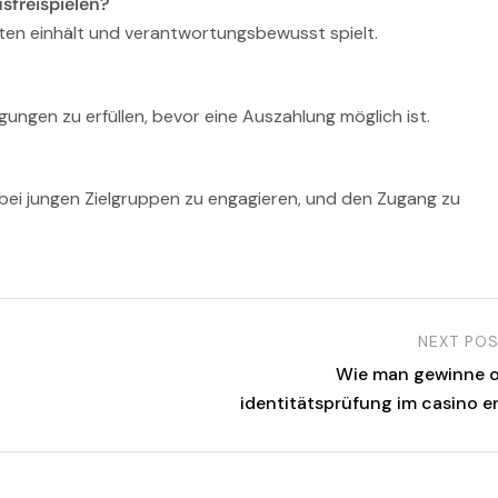
freispielen?
sten einhält und verantwortungsbewusst spielt.
gungen zu erfüllen, bevor eine Auszahlung möglich ist.
ch bei jungen Zielgruppen zu engagieren, und den Zugang zu
NEXT PO
Wie man gewinne 
identitätsprüfung im casino e
Deutsch