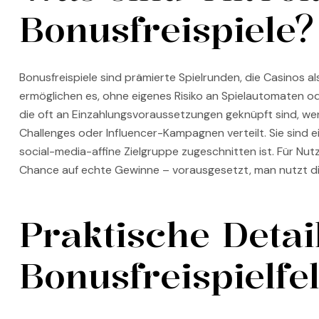
Bonusfreispiele?
Bonusfreispiele sind prämierte Spielrunden, die Casinos 
ermöglichen es, ohne eigenes Risiko an Spielautomaten od
die oft an Einzahlungsvoraussetzungen geknüpft sind, wer
Challenges oder Influencer-Kampagnen verteilt. Sie sind e
social-media-affine Zielgruppe zugeschnitten ist. Für Nut
Chance auf echte Gewinne – vorausgesetzt, man nutzt di
Praktische Detai
Bonusfreispielf