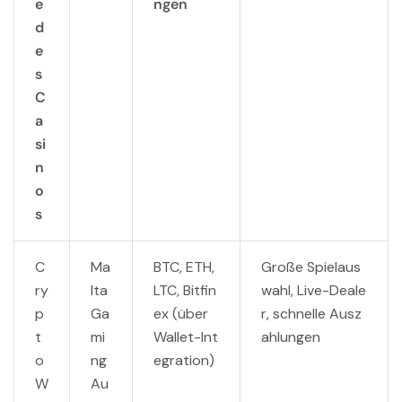
e
ngen
d
e
s
C
a
si
n
o
s
C
Ma
BTC, ETH,
Große Spielaus
ry
lta
LTC, Bitfin
wahl, Live-Deale
p
Ga
ex (über
r, schnelle Ausz
t
mi
Wallet-Int
ahlungen
o
ng
egration)
W
Au