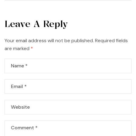
Leave A Reply
Your email address will not be published.
Required fields
are marked
*