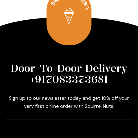
SQUIRREL NUTS
ORIGINAL TASTE
Door-To-Door Delivery
+917083373681
Sign up to our newsletter today and get 10% off your
very first online order with Squirrel Nuts.