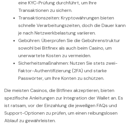
eine KYC-Prüfung durchführt, um Ihre
Transaktionen zu sichern.
Transaktionszeiten: Kryptowährungen bieten
schnelle Verarbeitungszeiten, doch die Dauer kann
je nach Netzwerkbelastung variieren.
Gebühren: Überprüfen Sie die Gebührenstruktur
sowohl bei Bitfinex als auch beim Casino, um
unerwartete Kosten zu vermeiden.
Sicherheitsmaßnahmen: Nutzen Sie stets zwei-
Faktor-Authentifizierung (2FA) und starke
Passwörter, um Ihre Konten zu schützen.
Die meisten Casinos, die Bitfinex akzeptieren, bieten
spezifische Anleitungen zur Integration der Wallet an. Es
ist ratsam, vor der Einzahlung die jeweiligen FAQs und
Support-Optionen zu prüfen, um einen reibungslosen
Ablauf zu gewährleisten.