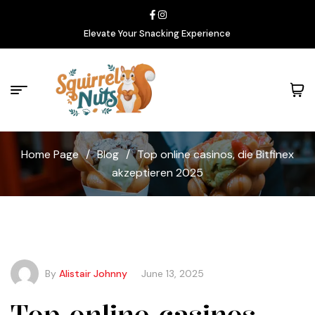
Elevate Your Snacking Experience
Home Page
/
Blog
/
Top online casinos, die Bitfinex
akzeptieren 2025
By
Alistair Johnny
June 13, 2025
Top online casinos,