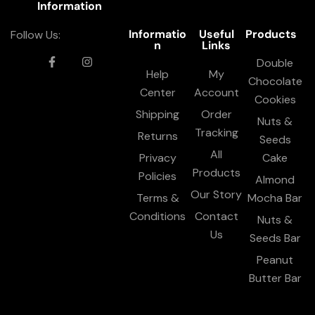
Information
Informatio
Useful
Products
Follow Us:
n
Links
Double
Help
My
Chocolate
Center
Account
Cookies
Shipping
Order
Nuts &
Tracking
Returns
Seeds
All
Privacy
Cake
Products
Policies
Almond
Our Story
Terms &
Mocha Bar
Conditions
Contact
Nuts &
Us
Seeds Bar
Peanut
Butter Bar