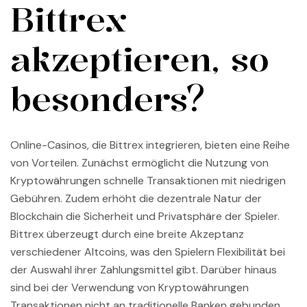
Bittrex
akzeptieren, so
besonders?
Online-Casinos, die Bittrex integrieren, bieten eine Reihe
von Vorteilen. Zunächst ermöglicht die Nutzung von
Kryptowährungen schnelle Transaktionen mit niedrigen
Gebühren. Zudem erhöht die dezentrale Natur der
Blockchain die Sicherheit und Privatsphäre der Spieler.
Bittrex überzeugt durch eine breite Akzeptanz
verschiedener Altcoins, was den Spielern Flexibilität bei
der Auswahl ihrer Zahlungsmittel gibt. Darüber hinaus
sind bei der Verwendung von Kryptowährungen
Transaktionen nicht an traditionelle Banken gebunden,