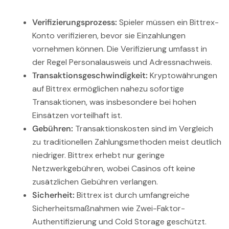
Verifizierungsprozess:
Spieler müssen ein Bittrex-
Konto verifizieren, bevor sie Einzahlungen
vornehmen können. Die Verifizierung umfasst in
der Regel Personalausweis und Adressnachweis.
Transaktionsgeschwindigkeit:
Kryptowährungen
auf Bittrex ermöglichen nahezu sofortige
Transaktionen, was insbesondere bei hohen
Einsätzen vorteilhaft ist.
Gebühren:
Transaktionskosten sind im Vergleich
zu traditionellen Zahlungsmethoden meist deutlich
niedriger. Bittrex erhebt nur geringe
Netzwerkgebühren, wobei Casinos oft keine
zusätzlichen Gebühren verlangen.
Sicherheit:
Bittrex ist durch umfangreiche
Sicherheitsmaßnahmen wie Zwei-Faktor-
Authentifizierung und Cold Storage geschützt.