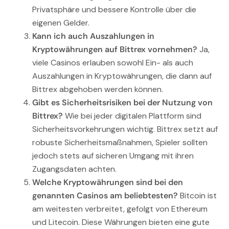
Privatsphäre und bessere Kontrolle über die
eigenen Gelder.
Kann ich auch Auszahlungen in
Kryptowährungen auf Bittrex vornehmen?
Ja,
viele Casinos erlauben sowohl Ein- als auch
Auszahlungen in Kryptowährungen, die dann auf
Bittrex abgehoben werden können.
Gibt es Sicherheitsrisiken bei der Nutzung von
Bittrex?
Wie bei jeder digitalen Plattform sind
Sicherheitsvorkehrungen wichtig. Bittrex setzt auf
robuste Sicherheitsmaßnahmen, Spieler sollten
jedoch stets auf sicheren Umgang mit ihren
Zugangsdaten achten.
Welche Kryptowährungen sind bei den
genannten Casinos am beliebtesten?
Bitcoin ist
am weitesten verbreitet, gefolgt von Ethereum
und Litecoin. Diese Währungen bieten eine gute