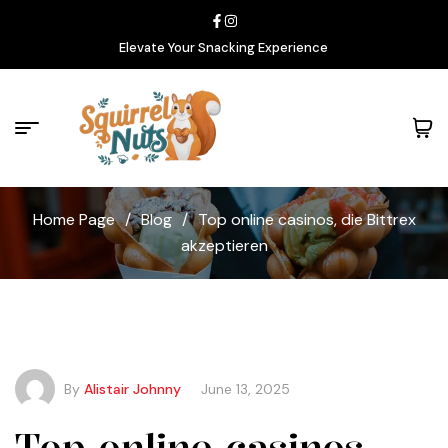
Elevate Your Snacking Experience
Home Page
/
Blog
/
Top online casinos, die Bittrex
akzeptieren
By
Alistair Johnny
June 13, 2025
Top online casinos,