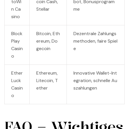
toWi
coin Cash,
bot, Bonusprogram
n Ca
Stellar
me
sino
Block
Bitcoin, Eth
Dezentrale Zahlungs
Play
ereum, Do
methoden, faire Spiel
Casin
gecoin
e
o
Ether
Ethereum,
Innovative Wallet-Int
Luck
Litecoin, T
egration, schnelle Au
Casin
ether
szahlungen
o
FAQ – Wichtiges