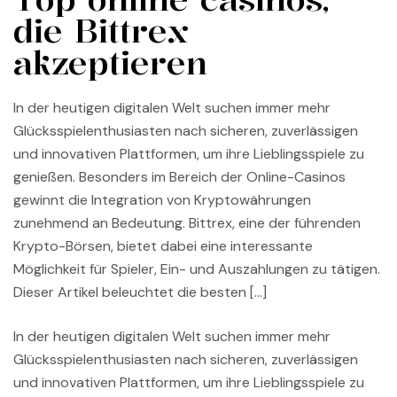
die Bittrex
akzeptieren
In der heutigen digitalen Welt suchen immer mehr
Glücksspielenthusiasten nach sicheren, zuverlässigen
und innovativen Plattformen, um ihre Lieblingsspiele zu
genießen. Besonders im Bereich der Online-Casinos
gewinnt die Integration von Kryptowährungen
zunehmend an Bedeutung. Bittrex, eine der führenden
Krypto-Börsen, bietet dabei eine interessante
Möglichkeit für Spieler, Ein- und Auszahlungen zu tätigen.
Dieser Artikel beleuchtet die besten […]
In der heutigen digitalen Welt suchen immer mehr
Glücksspielenthusiasten nach sicheren, zuverlässigen
und innovativen Plattformen, um ihre Lieblingsspiele zu