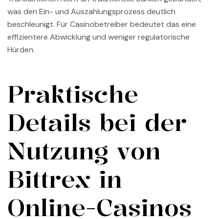
was den Ein- und Auszahlungsprozess deutlich
beschleunigt. Für Casinobetreiber bedeutet das eine
effizientere Abwicklung und weniger regulatorische
Hürden.
Praktische
Details bei der
Nutzung von
Bittrex in
Online-Casinos