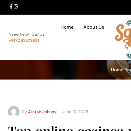
Home
About Us
Need help? Call Us:
+917083373681
Home Pa
By
Alistair Johnny
June 13, 2025
Top online casinos