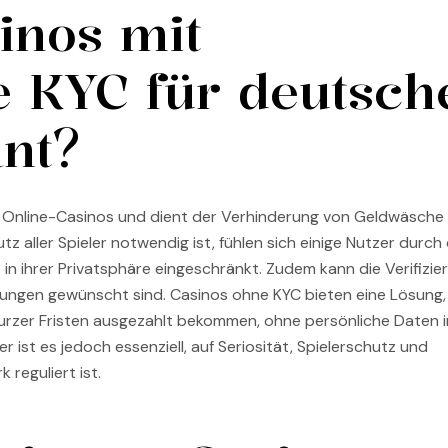
inos mit
 KYC für deutsch
ant?
er Online-Casinos und dient der Verhinderung von Geldwäsche
aller Spieler notwendig ist, fühlen sich einige Nutzer durch 
 ihrer Privatsphäre eingeschränkt. Zudem kann die Verifizie
lungen gewünscht sind. Casinos ohne KYC bieten eine Lösung,
kurzer Fristen ausgezahlt bekommen, ohne persönliche Daten i
ist es jedoch essenziell, auf Seriosität, Spielerschutz und
 reguliert ist.