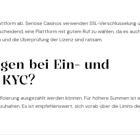
Plattform ab. Seriöse Casinos verwenden SSL-Verschlüsselung 
tscheidend, eine Plattform mit gutem Ruf zu wählen, da es auc
 und die Überprüfung der Lizenz sind ratsam.
ngen bei Ein- und
 KYC?
ifizierung ausgezahlt werden können. Für höhere Summen ist e
halten. Es ist empfehlenswert, sich vorab über die Limits de