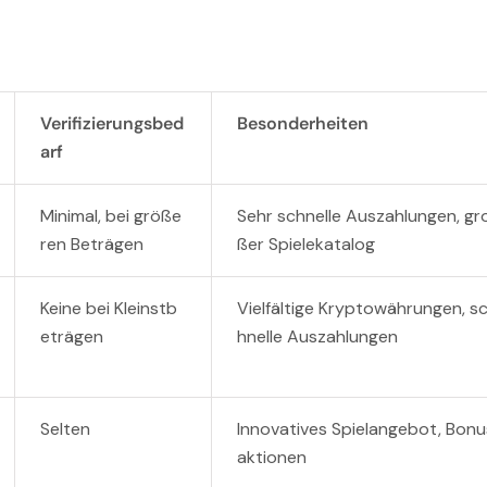
Verifizierungsbed
Besonderheiten
arf
Minimal, bei größe
Sehr schnelle Auszahlungen, gr
ren Beträgen
ßer Spielekatalog
Keine bei Kleinstb
Vielfältige Kryptowährungen, s
eträgen
hnelle Auszahlungen
Selten
Innovatives Spielangebot, Bonu
aktionen