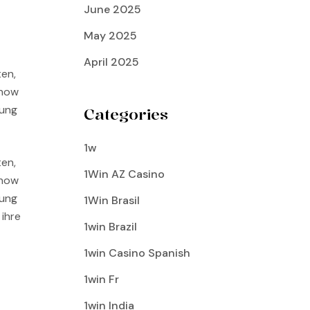
June 2025
May 2025
April 2025
ten,
Know
lung
Categories
1w
ten,
1Win AZ Casino
Know
lung
1Win Brasil
 ihre
1win Brazil
1win Casino Spanish
1win Fr
1win India