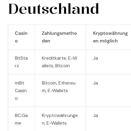
Deutschland
Casin
Zahlungsmetho
Kryptowährung
o
den
en möglich
BitSta
Kreditkarte, E-W
Ja
rz
allets, Bitcoin
mBit
Bitcoin, Ethereu
Ja
Casin
m, E-Wallets
o
BC.Ga
Kryptowährunge
Ja
me
n, E-Wallets