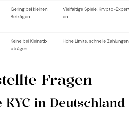
Gering bei kleinen
Vielfältige Spiele, Krypto-Exper
Beträgen
en
Keine bei Kleinstb
Hohe Limits, schnelle Zahlungen
eträgen
tellte Fragen
e KYC in Deutschland