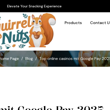
Elevate Your Snacking Experience
Products
Contact U
Home Page
/
Blog
/
Top online casinos mit Google Pay 202
 mit Google Pay 2025