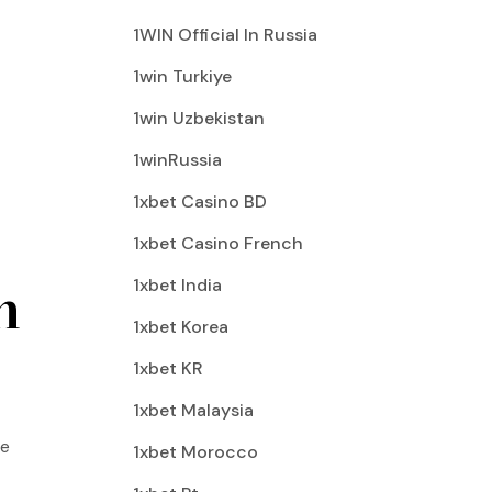
1WIN Official In Russia
1win Turkiye
1win Uzbekistan
1winRussia
1xbet Casino BD
1xbet Casino French
n
1xbet India
1xbet Korea
1xbet KR
1xbet Malaysia
le
1xbet Morocco