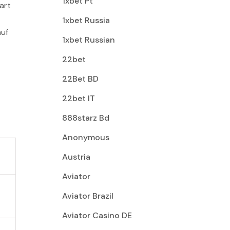
1xbet Pt
art
1xbet Russia
auf
1xbet Russian
22bet
22Bet BD
22bet IT
888starz Bd
Anonymous
Austria
Aviator
Aviator Brazil
Aviator Casino DE