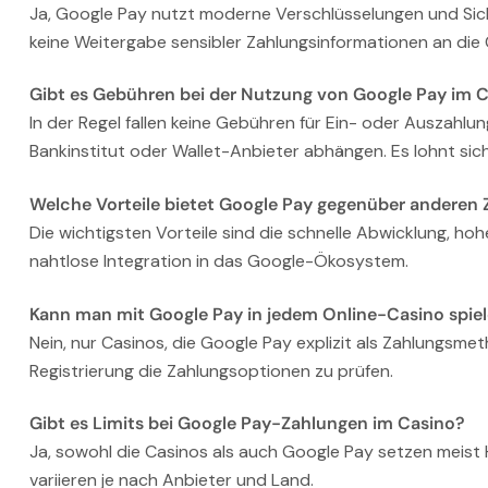
Ja, Google Pay nutzt moderne Verschlüsselungen und Si
keine Weitergabe sensibler Zahlungsinformationen an die 
Gibt es Gebühren bei der Nutzung von Google Pay im 
In der Regel fallen keine Gebühren für Ein- oder Auszahlu
Bankinstitut oder Wallet-Anbieter abhängen. Es lohnt sich
Welche Vorteile bietet Google Pay gegenüber andere
Die wichtigsten Vorteile sind die schnelle Abwicklung, ho
nahtlose Integration in das Google-Ökosystem.
Kann man mit Google Pay in jedem Online-Casino spie
Nein, nur Casinos, die Google Pay explizit als Zahlungsme
Registrierung die Zahlungsoptionen zu prüfen.
Gibt es Limits bei Google Pay-Zahlungen im Casino?
Ja, sowohl die Casinos als auch Google Pay setzen meist 
variieren je nach Anbieter und Land.