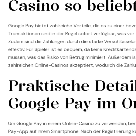
Casino so beliebt
Google Pay bietet zahlreiche Vorteile, die es zu einer b
Transaktionen sind in der Regel sofort verfügbar, was vor
Zudem sind die Zahlungen durch die starke Verschlüssel
effektiv. Für Spieler ist es bequem, da keine Kreditkart
müssen, was das Risiko von Betrug minimiert. Außerdem ist
zahlreichen Online-Casinos akzeptiert, wodurch die Zahlu
Praktische Detai
Google Pay im On
Um Google Pay in einem Online-Casino zu verwenden, ben
Pay-App auf ihrem Smartphone. Nach der Registrierung k