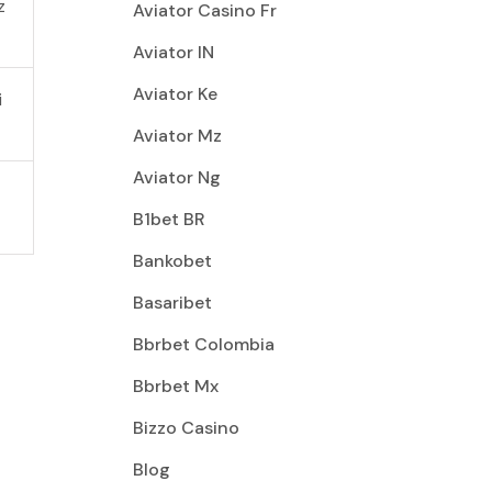
z
Aviator Casino Fr
Aviator IN
Aviator Ke
i
Aviator Mz
Aviator Ng
B1bet BR
Bankobet
Basaribet
Bbrbet Colombia
Bbrbet Mx
Bizzo Casino
Blog