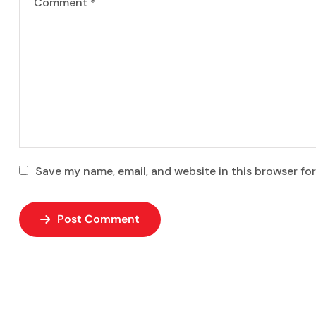
Save my name, email, and website in this browser fo
Post Comment