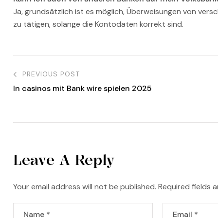
Ja, grundsätzlich ist es möglich, Überweisungen von ver
zu tätigen, solange die Kontodaten korrekt sind.
PREVIOUS POST
In casinos mit Bank wire spielen 2025
Leave A Reply
Your email address will not be published.
Required fields 