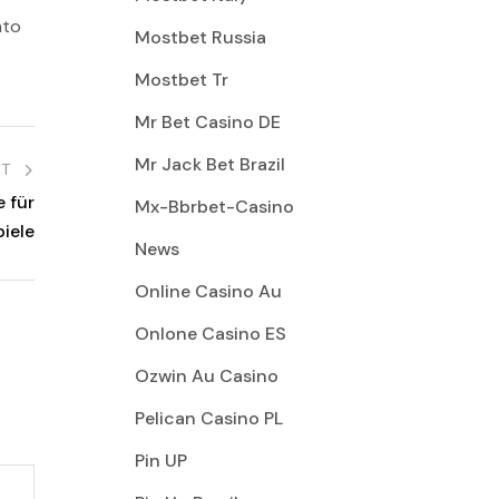
nto
Mostbet Russia
Mostbet Tr
Mr Bet Casino DE
Mr Jack Bet Brazil
ST
 für
Mx-Bbrbet-Casino
piele
News
Online Casino Au
Onlone Casino ES
Ozwin Au Casino
Pelican Casino PL
Pin UP