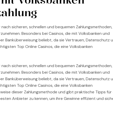
zahlung
er nach sicheren, schnellen und bequemen Zahlungsmethoden,
rzunehmen. Besonders bei Casinos, die mit Volksbanken und
er Banküberweisung beliebt, da sie Vertrauen, Datenschutz 
chtigsten Top Online Casinos, die eine Volksbanken
er nach sicheren, schnellen und bequemen Zahlungsmethoden,
rzunehmen. Besonders bei Casinos, die mit Volksbanken und
er Banküberweisung beliebt, da sie Vertrauen, Datenschutz 
chtigsten Top Online Casinos, die eine Volksbanken
sweise dieser Zahlungsmethode und gibt praktische Tipps für 
e besten Anbieter zu kennen, um ihre Gewinne effizient und sich