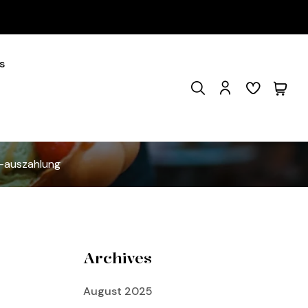
s
k-auszahlung
Archives
August 2025