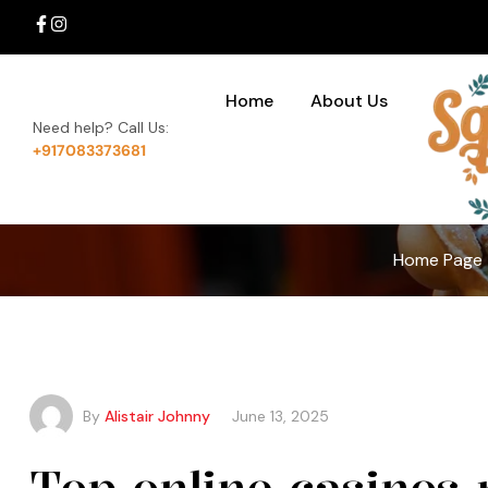
Home
About Us
Need help? Call Us:
+917083373681
Home Page
By
Alistair Johnny
June 13, 2025
Top online casinos