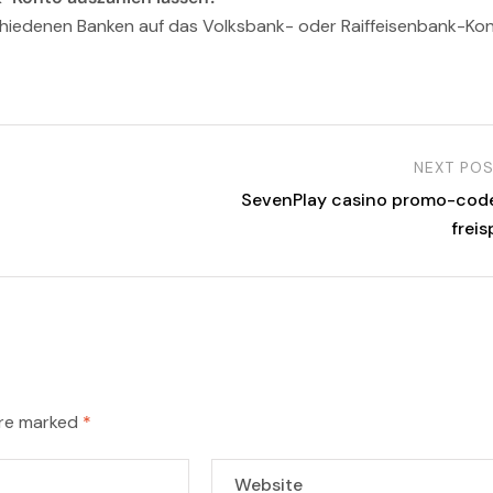
schiedenen Banken auf das Volksbank- oder Raiffeisenbank-Ko
NEXT PO
SevenPlay casino promo-code
freis
are marked
*