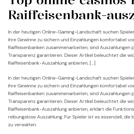
Raiffeisenbank-aus
In der heutigen Online-Gaming-Landschaft suchen Spiel
ihre Gewinne zu sichern und Einzahlungen komfortabel vo
Raiffeisenbanken zusammenarbeiten, sind Auszahlungen p
Transparenz garantieren. Dieser Artikel beleuchtet die wi
Raiffeisenbank-Auszahlung anbieten, […]
In der heutigen Online-Gaming-Landschaft suchen Spiel
ihre Gewinne zu sichern und Einzahlungen komfortabel vo
Raiffeisenbanken zusammenarbeiten, sind Auszahlungen p
Transparenz garantieren. Dieser Artikel beleuchtet die wi
Raiffeisenbank-Auszahlung anbieten, erklärt die Funktion
reibungslose Auszahlung. Für Spieler ist es essenziell, di
zu verwalten.