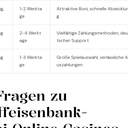
g,
1-2 Werkta
Attraktive Boni, schnelle Abwicklu
ge
g
ng
2-4 Werkt
Vielfältige Zahlungsmethoden, de
age
tscher Support
ng
1-3 Werkta
Große Spielauswahl, verlässliche A
ge
uszahlungen
Fragen zu
ffeisenbank-