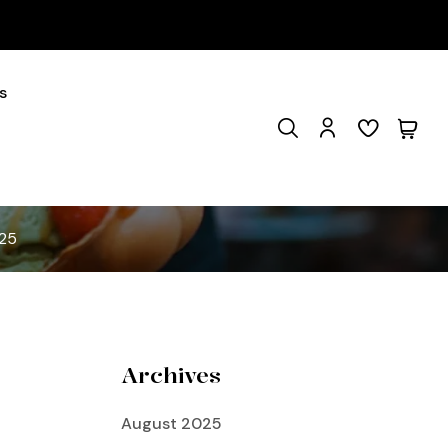
s
025
Archives
August 2025