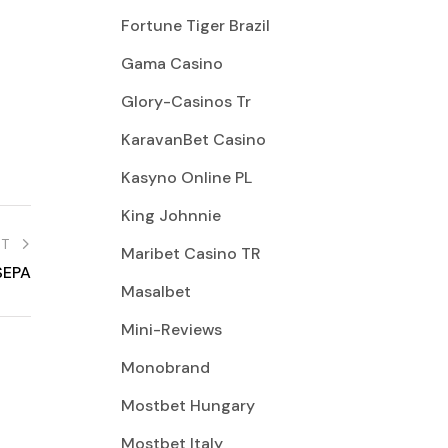
Fortune Tiger Brazil
Gama Casino
Glory-Casinos Tr
KaravanBet Casino
Kasyno Online PL
King Johnnie
ST
Maribet Casino TR
SEPA
Masalbet
Mini-Reviews
Monobrand
Mostbet Hungary
Mostbet Italy