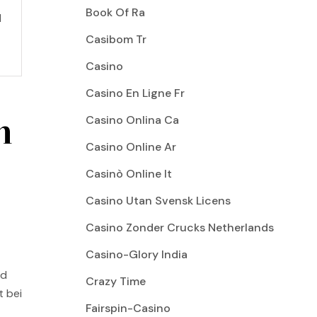
Book Of Ra
l
Casibom Tr
Casino
Casino En Ligne Fr
n
Casino Onlina Ca
Casino Online Ar
Casinò Online It
Casino Utan Svensk Licens
Casino Zonder Crucks Netherlands
Casino-Glory India
nd
Crazy Time
t bei
Fairspin-Casino