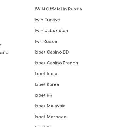
1WIN Official In Russia
1win Turkiye
1win Uzbekistan
1winRussia
t
1xbet Casino BD
asino
1xbet Casino French
1xbet India
1xbet Korea
1xbet KR
1xbet Malaysia
1xbet Morocco