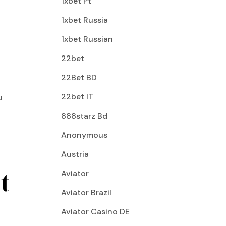
1xbet Pt
1xbet Russia
1xbet Russian
22bet
22Bet BD
22bet IT
u
888starz Bd
Anonymous
Austria
t
Aviator
Aviator Brazil
Aviator Casino DE