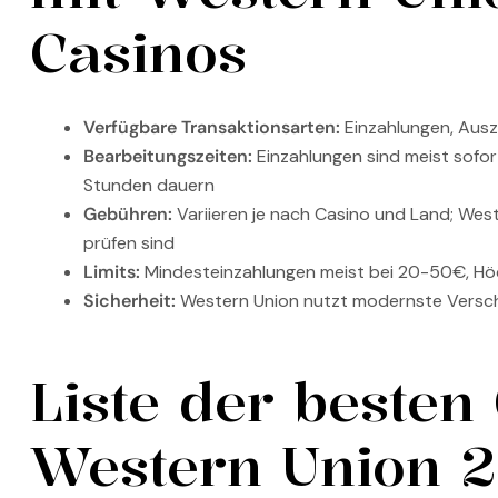
Casinos
Verfügbare Transaktionsarten:
Einzahlungen, Ausz
Bearbeitungszeiten:
Einzahlungen sind meist sofo
Stunden dauern
Gebühren:
Variieren je nach Casino und Land; Wes
prüfen sind
Limits:
Mindesteinzahlungen meist bei 20-50€, Höc
Sicherheit:
Western Union nutzt modernste Verschl
Liste der besten
Western Union 