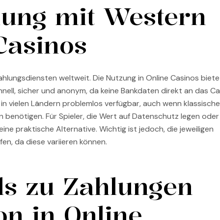
lung mit Western
Casinos
hlungsdiensten weltweit. Die Nutzung in Online Casinos biete
chnell, sicher und anonym, da keine Bankdaten direkt an das C
n vielen Ländern problemlos verfügbar, auch wenn klassische
benötigen. Für Spieler, die Wert auf Datenschutz legen oder
e praktische Alternative. Wichtig ist jedoch, die jeweiligen
n, da diese variieren können.
ls zu Zahlungen
on in Online