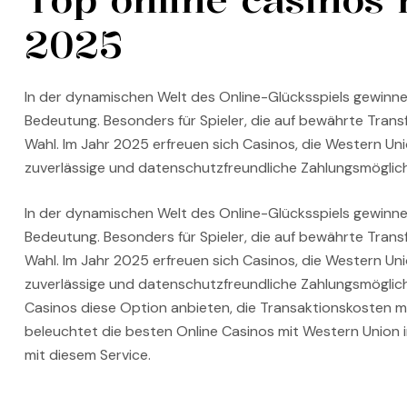
2025
In der dynamischen Welt des Online-Glücksspiels gewinn
Bedeutung. Besonders für Spieler, die auf bewährte Trans
Wahl. Im Jahr 2025 erfreuen sich Casinos, die Western Unio
zuverlässige und datenschutzfreundliche Zahlungsmöglichke
In der dynamischen Welt des Online-Glücksspiels gewinn
Bedeutung. Besonders für Spieler, die auf bewährte Trans
Wahl. Im Jahr 2025 erfreuen sich Casinos, die Western Unio
zuverlässige und datenschutzfreundliche Zahlungsmöglichke
Casinos diese Option anbieten, die Transaktionskosten mi
beleuchtet die besten Online Casinos mit Western Union 
mit diesem Service.