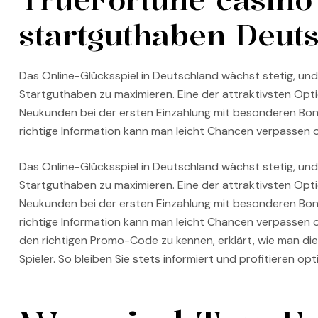
startguthaben Deut
Das Online-Glücksspiel in Deutschland wächst stetig, und 
Startguthaben zu maximieren. Eine der attraktivsten Opt
Neukunden bei der ersten Einzahlung mit besonderen Boni 
richtige Information kann man leicht Chancen verpassen o
Das Online-Glücksspiel in Deutschland wächst stetig, und 
Startguthaben zu maximieren. Eine der attraktivsten Opt
Neukunden bei der ersten Einzahlung mit besonderen Boni 
richtige Information kann man leicht Chancen verpassen ode
den richtigen Promo-Code zu kennen, erklärt, wie man die
Spieler. So bleiben Sie stets informiert und profitieren o