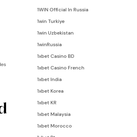
1WIN Official In Russia
1win Turkiye
1win Uzbekistan
1winRussia
1xbet Casino BD
des
1xbet Casino French
1xbet India
1xbet Korea
d
1xbet KR
1xbet Malaysia
1xbet Morocco