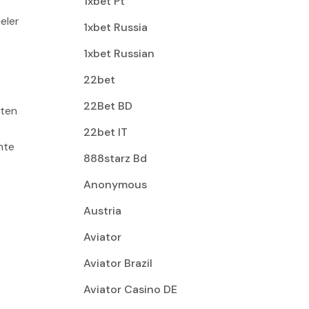
1xbet Pt
eler
1xbet Russia
1xbet Russian
22bet
22Bet BD
mten
22bet IT
nte
888starz Bd
e
Anonymous
Austria
Aviator
Aviator Brazil
Aviator Casino DE