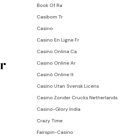
Book Of Ra
Casibom Tr
Casino
Casino En Ligne Fr
Casino Onlina Ca
r
Casino Online Ar
Casinò Online It
Casino Utan Svensk Licens
Casino Zonder Crucks Netherlands
Casino-Glory India
Crazy Time
Fairspin-Casino