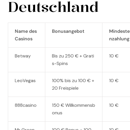
Deutschland
Name des
Bonusangebot
Mindeste
Casinos
nzahlung
Betway
Bis zu 250 € + Grati
10 €
s-Spins
LeoVegas
100% bis zu 100 € +
10 €
20 Freispiele
888casino
150 € Willkommensb
10 €
onus
Mr Green
100 € Bonus + 100
10 €