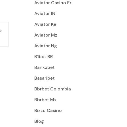
Aviator Casino Fr
Aviator IN
Aviator Ke
e
Aviator Mz
Aviator Ng
B1bet BR
Bankobet
Basaribet
Bbrbet Colombia
Bbrbet Mx
Bizzo Casino
Blog