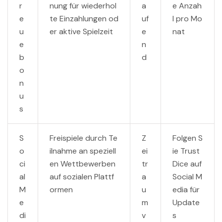
r
nung für wiederhol
a
e Anzah
e
te Einzahlungen od
uf
l pro Mo
u
er aktive Spielzeit
e
nat
e
n
b
d
o
n
u
s
S
Freispiele durch Te
Z
Folgen S
o
ilnahme an speziell
ei
ie Trust
ci
en Wettbewerben
tr
Dice auf
al
auf sozialen Plattf
a
Social M
M
ormen
u
edia für
e
m
Update
di
v
s