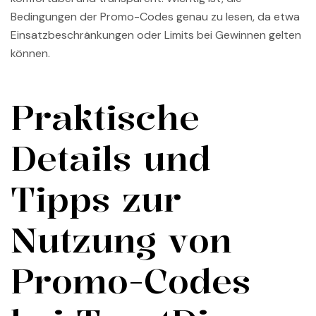
Bedingungen der Promo-Codes genau zu lesen, da etwa
Einsatzbeschränkungen oder Limits bei Gewinnen gelten
können.
Praktische
Details und
Tipps zur
Nutzung von
Promo-Codes