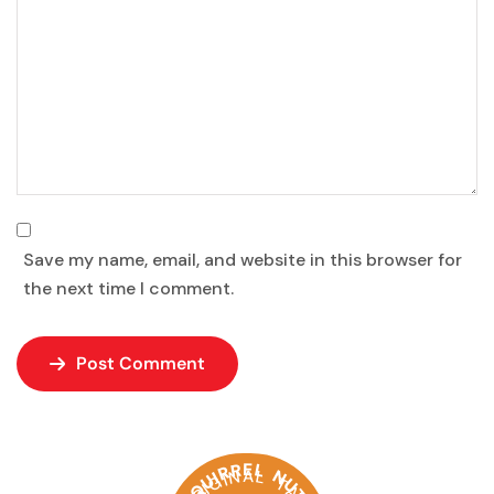
Save my name, email, and website in this browser for
the next time I comment.
Post Comment