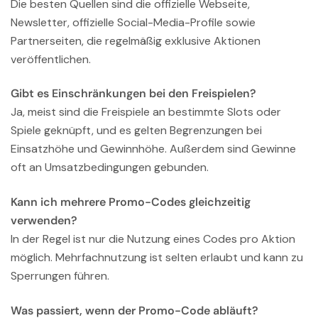
Die besten Quellen sind die offizielle Webseite,
Newsletter, offizielle Social-Media-Profile sowie
Partnerseiten, die regelmäßig exklusive Aktionen
veröffentlichen.
Gibt es Einschränkungen bei den Freispielen?
Ja, meist sind die Freispiele an bestimmte Slots oder
Spiele geknüpft, und es gelten Begrenzungen bei
Einsatzhöhe und Gewinnhöhe. Außerdem sind Gewinne
oft an Umsatzbedingungen gebunden.
Kann ich mehrere Promo-Codes gleichzeitig
verwenden?
In der Regel ist nur die Nutzung eines Codes pro Aktion
möglich. Mehrfachnutzung ist selten erlaubt und kann zu
Sperrungen führen.
Was passiert, wenn der Promo-Code abläuft?