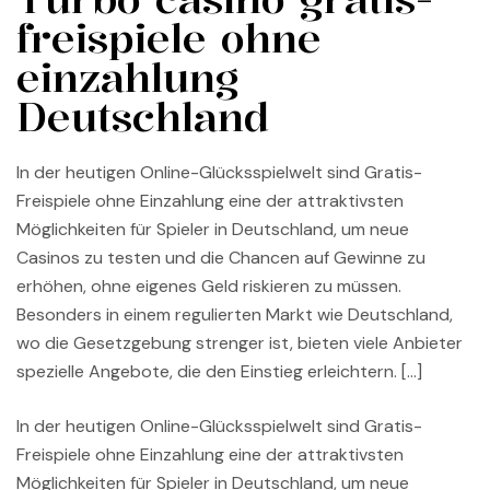
freispiele ohne
einzahlung
Deutschland
In der heutigen Online-Glücksspielwelt sind Gratis-
Freispiele ohne Einzahlung eine der attraktivsten
Möglichkeiten für Spieler in Deutschland, um neue
Casinos zu testen und die Chancen auf Gewinne zu
erhöhen, ohne eigenes Geld riskieren zu müssen.
Besonders in einem regulierten Markt wie Deutschland,
wo die Gesetzgebung strenger ist, bieten viele Anbieter
spezielle Angebote, die den Einstieg erleichtern. […]
In der heutigen Online-Glücksspielwelt sind Gratis-
Freispiele ohne Einzahlung eine der attraktivsten
Möglichkeiten für Spieler in Deutschland, um neue