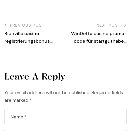
PREVIOUS POST
NEXT POST
Richville casino
WinDetta casino promo-
registrierungsbonus
code für startguthaben
Deutschland
Deutschland
Leave A Reply
Your email address will not be published.
Required fields
are marked
*