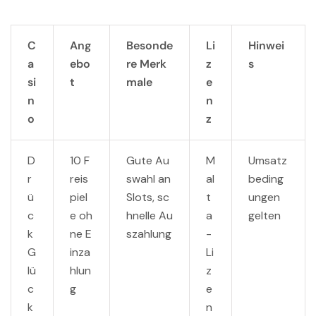
C
Ang
Besonde
Li
Hinwei
a
ebo
re Merk
z
s
si
t
male
e
n
n
o
z
D
10 F
Gute Au
M
Umsatz
r
reis
swahl an
al
beding
ü
piel
Slots, sc
t
ungen
c
e oh
hnelle Au
a
gelten
k
ne E
szahlung
-
G
inza
Li
lü
hlun
z
c
g
e
k
n