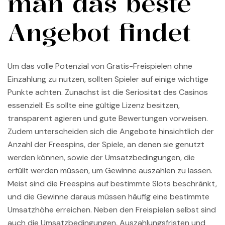
man das beste
Angebot findet
Um das volle Potenzial von Gratis-Freispielen ohne
Einzahlung zu nutzen, sollten Spieler auf einige wichtige
Punkte achten. Zunächst ist die Seriosität des Casinos
essenziell: Es sollte eine gültige Lizenz besitzen,
transparent agieren und gute Bewertungen vorweisen.
Zudem unterscheiden sich die Angebote hinsichtlich der
Anzahl der Freespins, der Spiele, an denen sie genutzt
werden können, sowie der Umsatzbedingungen, die
erfüllt werden müssen, um Gewinne auszahlen zu lassen.
Meist sind die Freespins auf bestimmte Slots beschränkt,
und die Gewinne daraus müssen häufig eine bestimmte
Umsatzhöhe erreichen. Neben den Freispielen selbst sind
auch die Umsatzbedingungen, Auszahlungsfristen und