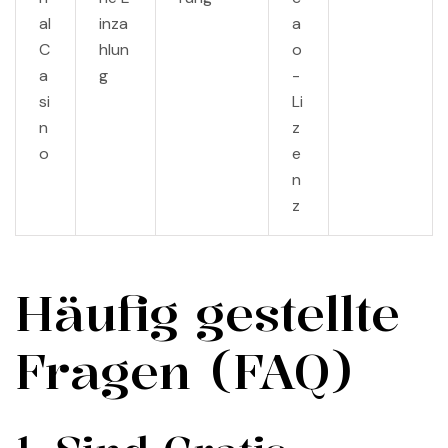
al
inza
a
C
hlun
o
a
g
-
si
Li
n
z
o
e
n
z
Häufig gestellte
Fragen (FAQ)