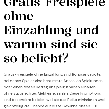
Gratis-Freispiele
ohne
Einzahlung und
warum sind sie
so beliebt?
Gratis-Freispiele ohne Einzahlung sind Bonusangebote,
bei denen Spieler eine bestimmte Anzahl an Spielrunden
oder einen festen Betrag an Spielguthaben erhalten,
ohne zuvor echtes Geld einzuzahlen. Diese Promotions
sind besonders beliebt, weil sie das Risiko minimieren und
gleichzeitig die Chance auf erste Gewinne bieten. Für