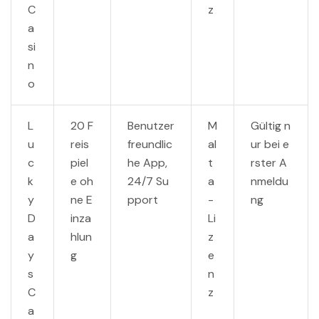
C
z
a
si
n
o
L
20 F
Benutzer
M
Gültig n
u
reis
freundlic
al
ur bei e
c
piel
he App,
t
rster A
k
e oh
24/7 Su
a
nmeldu
y
ne E
pport
-
ng
D
inza
Li
a
hlun
z
y
g
e
s
n
C
z
a