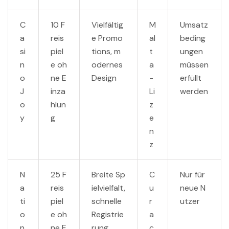
C
10 F
Vielfältig
M
Umsatz
a
reis
e Promo
al
beding
si
piel
tions, m
t
ungen
n
e oh
odernes
a
müssen
o
ne E
Design
-
erfüllt
J
inza
Li
werden
o
hlun
z
y
g
e
n
z
N
25 F
Breite Sp
C
Nur für
a
reis
ielvielfalt,
u
neue N
ti
piel
schnelle
r
utzer
o
e oh
Registrie
a
n
ne E
rung
c