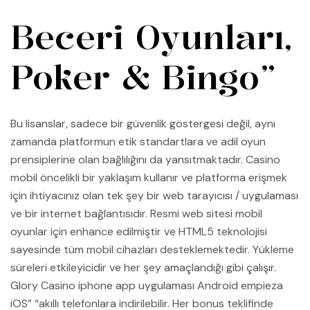
Beceri Oyunları,
Poker & Bingo”
Bu lisanslar, sadece bir güvenlik göstergesi değil, aynı
zamanda platformun etik standartlara ve adil oyun
prensiplerine olan bağlılığını da yansıtmaktadır. Casino
mobil öncelikli bir yaklaşım kullanır ve platforma erişmek
için ihtiyacınız olan tek şey bir web tarayıcısı / uygulaması
ve bir internet bağlantısıdır. Resmi web sitesi mobil
oyunlar için enhance edilmiştir ve HTML5 teknolojisi
sayesinde tüm mobil cihazları desteklemektedir. Yükleme
süreleri etkileyicidir ve her şey amaçlandığı gibi çalışır.
Glory Casino iphone app uygulaması Android empieza
iOS” “akıllı telefonlara indirilebilir. Her bonus teklifinde