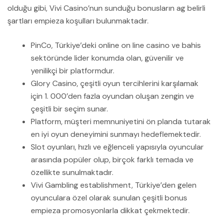
olduğu gibi, Vivi Casino’nun sunduğu bonusların ag belirli
şartları empieza koşulları bulunmaktadır.
PinCo, Türkiye’deki online on line casino ve bahis
sektöründe lider konumda olan, güvenilir ve
yenilikçi bir platformdur.
Glory Casino, çeşitli oyun tercihlerini karşılamak
için 1. 000’den fazla oyundan oluşan zengin ve
çeşitli bir seçim sunar.
Platform, müşteri memnuniyetini ön planda tutarak
en iyi oyun deneyimini sunmayı hedeflemektedir.
Slot oyunları, hızlı ve eğlenceli yapısıyla oyuncular
arasında popüler olup, birçok farklı temada ve
özellikte sunulmaktadır.
Vivi Gambling establishment, Türkiye’den gelen
oyunculara özel olarak sunulan çeşitli bonus
empieza promosyonlarla dikkat çekmektedir.