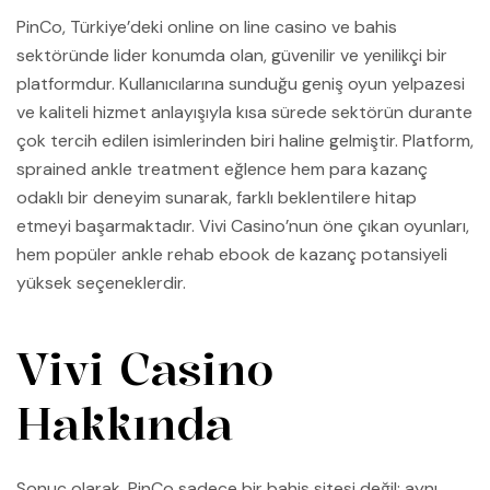
PinCo, Türkiye’deki online on line casino ve bahis
sektöründe lider konumda olan, güvenilir ve yenilikçi bir
platformdur. Kullanıcılarına sunduğu geniş oyun yelpazesi
ve kaliteli hizmet anlayışıyla kısa sürede sektörün durante
çok tercih edilen isimlerinden biri haline gelmiştir. Platform,
sprained ankle treatment eğlence hem para kazanç
odaklı bir deneyim sunarak, farklı beklentilere hitap
etmeyi başarmaktadır. Vivi Casino’nun öne çıkan oyunları,
hem popüler ankle rehab ebook de kazanç potansiyeli
yüksek seçeneklerdir.
Vivi Casino
Hakkında
Sonuç olarak, PinCo sadece bir bahis sitesi değil; aynı