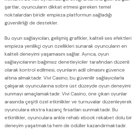
şartlar, oyuncuların dikkat etmesi gereken temel
noktalardan biridir empieza platformun sağladığı
güvenilirliği de destekler.
Bu oyun sağlayıcıları, gelişmiş grafikler, kaliteli ses efektleri
empieza yenilikçi oyun özellikleri sunarak oyuncuların en
kaliteli deneyimi yaşamasını sağlar. Ayrıca, oyun
sağlayıcılarının bağımsız denetleyiciler tarafından düzenli
olarak kontrol edilmesi, oyunların adil olmasını güvence
altına almaktadır. Vivi Casino, bu güvenilir sağlayıcılarla
çalışarak oyuncularına sobre üst düzeyde oyun deneyimi
sunmayı amaçlamaktadır. Vivi Casino, öne çıkan oyunlar
arasında çeşitli özel etkinlikler ve turnuvalar düzenleyerek
oyunculara ekstra kazanç fırsatları sunmaktadır. Bu
etkinlikler, oyunculara ankle rehab ebook rekabet dolu bir
deneyim yaşatmakta hem de ödüller kazandırmaktadır.