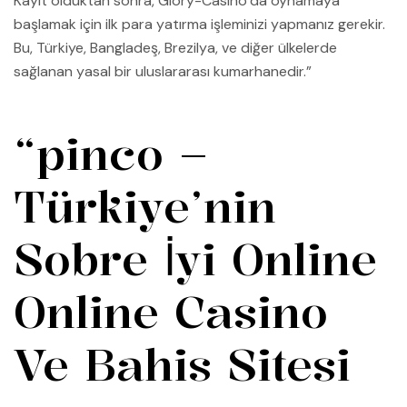
Kayıt olduktan sonra, Glory-Casino’da oynamaya
başlamak için ilk para yatırma işleminizi yapmanız gerekir.
Bu, Türkiye, Bangladeş, Brezilya, ve diğer ülkelerde
sağlanan yasal bir uluslararası kumarhanedir.”
“pinco –
Türkiye’nin
Sobre İyi Online
Online Casino
Ve Bahis Sitesi