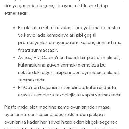
dünya çapında da geniş bir oyuncu kitlesine hitap
etmektedir.
Ek olarak, özel turnuvalar, para yatırma bonusları
ve kayıp iade kampanyaları gibi çeşitli
promosyonlar da oyuncuların kazançlarını artırma
fırsatı sunmaktadır.
Ayrıca, Vivi Casino’nun lisanslı bir platform olması,
kullanıcılarına güven vermekte empieza bu
sektördeki diğer rakiplerinden ayrılmasına olanak
tanımaktadır.
PinCo’nun başarısının temelinde, kullanıcı dostu
arayüzü empieza teknolojik altyapısı yatmaktadır.
Platformda, slot machine game oyunlarından masa
oyunlarına, canlı casino seçeneklerinden jackpot
oyunlarına kadar her zevke hitap eden birçok seçenek