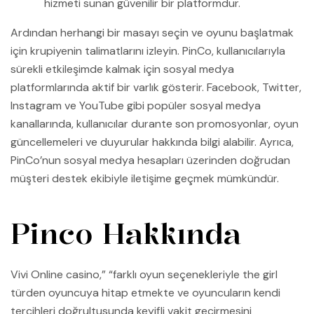
hizmeti sunan güvenilir bir platformdur.
Ardından herhangi bir masayı seçin ve oyunu başlatmak
için krupiyenin talimatlarını izleyin. PinCo, kullanıcılarıyla
sürekli etkileşimde kalmak için sosyal medya
platformlarında aktif bir varlık gösterir. Facebook, Twitter,
Instagram ve YouTube gibi popüler sosyal medya
kanallarında, kullanıcılar durante son promosyonlar, oyun
güncellemeleri ve duyurular hakkında bilgi alabilir. Ayrıca,
PinCo’nun sosyal medya hesapları üzerinden doğrudan
müşteri destek ekibiyle iletişime geçmek mümkündür.
Pinco Hakkında
Vivi Online casino,” “farklı oyun seçenekleriyle the girl
türden oyuncuya hitap etmekte ve oyuncuların kendi
tercihleri doğrultusunda keyifli vakit geçirmesini