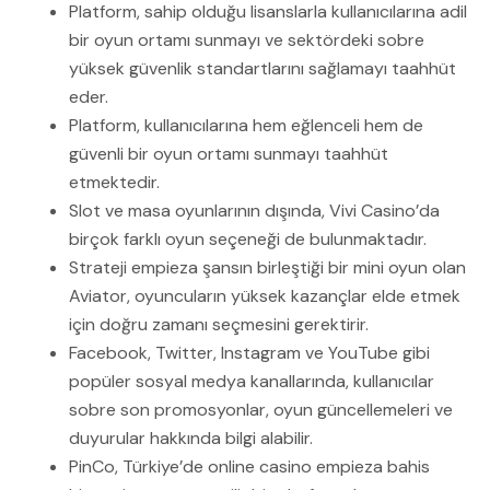
Platform, sahip olduğu lisanslarla kullanıcılarına adil
bir oyun ortamı sunmayı ve sektördeki sobre
yüksek güvenlik standartlarını sağlamayı taahhüt
eder.
Platform, kullanıcılarına hem eğlenceli hem de
güvenli bir oyun ortamı sunmayı taahhüt
etmektedir.
Slot ve masa oyunlarının dışında, Vivi Casino’da
birçok farklı oyun seçeneği de bulunmaktadır.
Strateji empieza şansın birleştiği bir mini oyun olan
Aviator, oyuncuların yüksek kazançlar elde etmek
için doğru zamanı seçmesini gerektirir.
Facebook, Twitter, Instagram ve YouTube gibi
popüler sosyal medya kanallarında, kullanıcılar
sobre son promosyonlar, oyun güncellemeleri ve
duyurular hakkında bilgi alabilir.
PinCo, Türkiye’de online casino empieza bahis