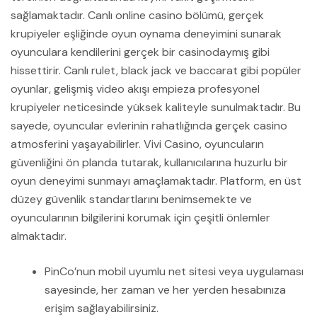
sağlamaktadır. Canlı online casino bölümü, gerçek
krupiyeler eşliğinde oyun oynama deneyimini sunarak
oyunculara kendilerini gerçek bir casinodaymış gibi
hissettirir. Canlı rulet, black jack ve baccarat gibi popüler
oyunlar, gelişmiş video akışı empieza profesyonel
krupiyeler neticesinde yüksek kaliteyle sunulmaktadır. Bu
sayede, oyuncular evlerinin rahatlığında gerçek casino
atmosferini yaşayabilirler. Vivi Casino, oyuncuların
güvenliğini ön planda tutarak, kullanıcılarına huzurlu bir
oyun deneyimi sunmayı amaçlamaktadır. Platform, en üst
düzey güvenlik standartlarını benimsemekte ve
oyuncularının bilgilerini korumak için çeşitli önlemler
almaktadır.
PinCo’nun mobil uyumlu net sitesi veya uygulaması
sayesinde, her zaman ve her yerden hesabınıza
erişim sağlayabilirsiniz.