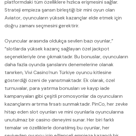
platformdaki tüm özelliklere hızlıca erişmesini sağlar.
Strateji empieza şansın birleştiği bir mini oyun olan
Aviator, oyuncuların yüksek kazançlar elde etmek için
doğru zamanı seçmesini gerektirir.
Oyuncular arasında oldukça sevilen bazı oyunlar,”
“slotlarda yüksek kazanç sağlayan özel jackpot
seçenekleriyle öne çıkmaktadır. Bu bonuslar, oyuncuların
daha fazla oyunda şanslarını denemelerine olanak
tanırken, Vivi Casino’nun Türkiye oyuncu kitlesine
gösterdiği özeni de yansıtmaktadır. Ek olarak, özel
turnuvalar, para yatırma bonusları ve kayıp iade
kampanyaları gibi çeşitli promosyonlar da oyuncuların
kazançlarını artırma fırsatı sunmaktadır. PinCo, her zevke
hitap eden slot oyunları ve mini oyunlarla oyuncularına
unutulmaz bir casino deneyimi sunar. Her biri farklı
temalar ve özelliklerle donatılmış bu oyunlar, her
seviyeden oyuncu için eğlenceli empieza kazançlı bir