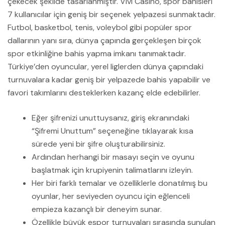
çekecek şekilde tasarlanmıştır. Vivi Casino, spor bahisleri
7 kullanıcılar için geniş bir seçenek yelpazesi sunmaktadır.
Futbol, basketbol, tenis, voleybol gibi popüler spor
dallarının yanı sıra, dünya çapında gerçekleşen birçok
spor etkinliğine bahis yapma imkanı tanımaktadır.
Türkiye’den oyuncular, yerel liglerden dünya çapındaki
turnuvalara kadar geniş bir yelpazede bahis yapabilir ve
favori takımlarını desteklerken kazanç elde edebilirler.
Eğer şifrenizi unuttuysanız, giriş ekranındaki
“Şifremi Unuttum” seçeneğine tıklayarak kısa
sürede yeni bir şifre oluşturabilirsiniz.
Ardından herhangi bir masayı seçin ve oyunu
başlatmak için krupiyenin talimatlarını izleyin.
Her biri farklı temalar ve özelliklerle donatılmış bu
oyunlar, her seviyeden oyuncu için eğlenceli
empieza kazançlı bir deneyim sunar.
Özellikle büyük espor turnuvaları sırasında sunulan