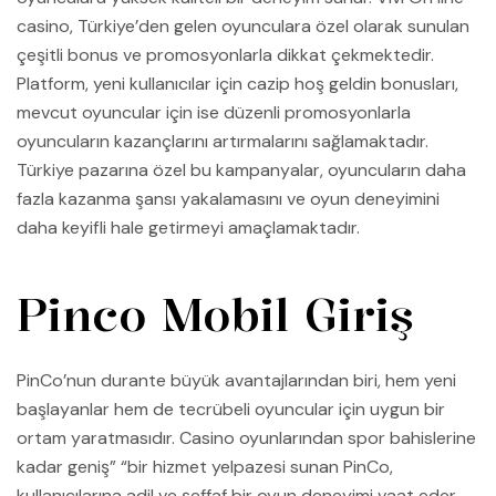
casino, Türkiye’den gelen oyunculara özel olarak sunulan
çeşitli bonus ve promosyonlarla dikkat çekmektedir.
Platform, yeni kullanıcılar için cazip hoş geldin bonusları,
mevcut oyuncular için ise düzenli promosyonlarla
oyuncuların kazançlarını artırmalarını sağlamaktadır.
Türkiye pazarına özel bu kampanyalar, oyuncuların daha
fazla kazanma şansı yakalamasını ve oyun deneyimini
daha keyifli hale getirmeyi amaçlamaktadır.
Pinco Mobil Giriş
PinCo’nun durante büyük avantajlarından biri, hem yeni
başlayanlar hem de tecrübeli oyuncular için uygun bir
ortam yaratmasıdır. Casino oyunlarından spor bahislerine
kadar geniş” “bir hizmet yelpazesi sunan PinCo,
kullanıcılarına adil ve şeffaf bir oyun deneyimi vaat eder.