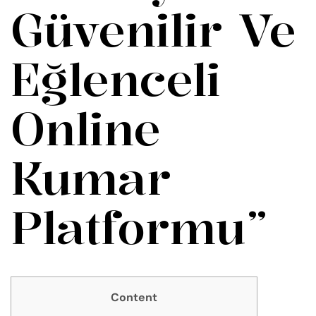
Güvenilir Ve
Eğlenceli
Online
Kumar
Platformu”
Content