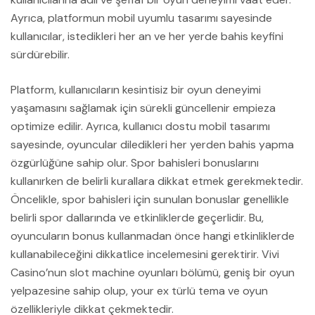
Ayrıca, platformun mobil uyumlu tasarımı sayesinde
kullanıcılar, istedikleri her an ve her yerde bahis keyfini
sürdürebilir.
Platform, kullanıcıların kesintisiz bir oyun deneyimi
yaşamasını sağlamak için sürekli güncellenir empieza
optimize edilir. Ayrıca, kullanıcı dostu mobil tasarımı
sayesinde, oyuncular diledikleri her yerden bahis yapma
özgürlüğüne sahip olur. Spor bahisleri bonuslarını
kullanırken de belirli kurallara dikkat etmek gerekmektedir.
Öncelikle, spor bahisleri için sunulan bonuslar genellikle
belirli spor dallarında ve etkinliklerde geçerlidir. Bu,
oyuncuların bonus kullanmadan önce hangi etkinliklerde
kullanabileceğini dikkatlice incelemesini gerektirir. Vivi
Casino’nun slot machine oyunları bölümü, geniş bir oyun
yelpazesine sahip olup, your ex türlü tema ve oyun
özellikleriyle dikkat çekmektedir.