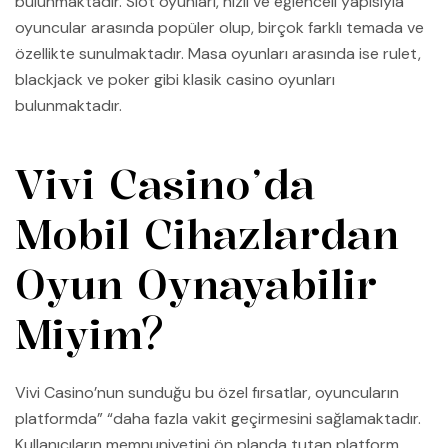
bulunmaktadır. Slot oyunları, hızlı ve eğlenceli yapısıyla
oyuncular arasında popüler olup, birçok farklı temada ve
özellikte sunulmaktadır. Masa oyunları arasında ise rulet,
blackjack ve poker gibi klasik casino oyunları
bulunmaktadır.
Vivi Casino’da
Mobil Cihazlardan
Oyun Oynayabilir
Miyim?
Vivi Casino’nun sunduğu bu özel fırsatlar, oyuncuların
platformda” “daha fazla vakit geçirmesini sağlamaktadır.
Kullanıcıların memnuniyetini ön planda tutan platform,