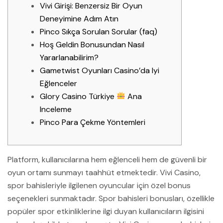
Vivi Girişi: Benzersiz Bir Oyun
Deneyimine Adım Atın
Pinco Sıkça Sorulan Sorular (faq)
Hoş Geldin Bonusundan Nasıl
Yararlanabilirim?
Gametwist Oyunları Casino’da Iyi
Eğlenceler
Glory Casino Türkiye
Ana
Inceleme
Pinco Para Çekme Yöntemleri
Platform, kullanıcılarına hem eğlenceli hem de güvenli bir
oyun ortamı sunmayı taahhüt etmektedir. Vivi Casino,
spor bahisleriyle ilgilenen oyuncular için özel bonus
seçenekleri sunmaktadır. Spor bahisleri bonusları, özellikle
popüler spor etkinliklerine ilgi duyan kullanıcıların ilgisini