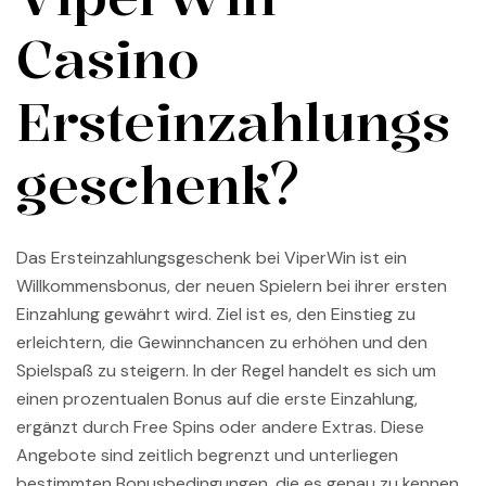
Casino
Ersteinzahlungs
geschenk?
Das Ersteinzahlungsgeschenk bei ViperWin ist ein
Willkommensbonus, der neuen Spielern bei ihrer ersten
Einzahlung gewährt wird. Ziel ist es, den Einstieg zu
erleichtern, die Gewinnchancen zu erhöhen und den
Spielspaß zu steigern. In der Regel handelt es sich um
einen prozentualen Bonus auf die erste Einzahlung,
ergänzt durch Free Spins oder andere Extras. Diese
Angebote sind zeitlich begrenzt und unterliegen
bestimmten Bonusbedingungen, die es genau zu kennen