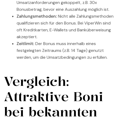
Umsatzanforderungen gekoppelt, z.B. 30x
Bonusbetrag, bevor eine Auszahlung möglich ist.
Zahlungsmethoden:
Nicht alle Zahlungsmethoden
qualifizieren sich für den Bonus. Bei ViperWin sind
oft Kreditkarten, E-Wallets und Banküberweisung
akzeptiert.
Zeitlimit:
Der Bonus muss innerhalb eines
festgelegten Zeitraums (z.B. 14 Tage) genutzt
werden, um die Umsatzbedingungen zu erfüllen.
Vergleich:
Attraktive Boni
bei bekannten