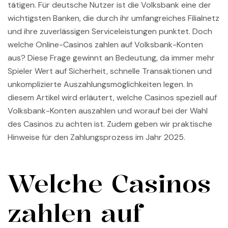
tätigen. Für deutsche Nutzer ist die Volksbank eine der
wichtigsten Banken, die durch ihr umfangreiches Filialnetz
und ihre zuverlässigen Serviceleistungen punktet. Doch
welche Online-Casinos zahlen auf Volksbank-Konten
aus? Diese Frage gewinnt an Bedeutung, da immer mehr
Spieler Wert auf Sicherheit, schnelle Transaktionen und
unkomplizierte Auszahlungsmöglichkeiten legen. In
diesem Artikel wird erläutert, welche Casinos speziell auf
Volksbank-Konten auszahlen und worauf bei der Wahl
des Casinos zu achten ist. Zudem geben wir praktische
Hinweise für den Zahlungsprozess im Jahr 2025.
Welche Casinos
zahlen auf