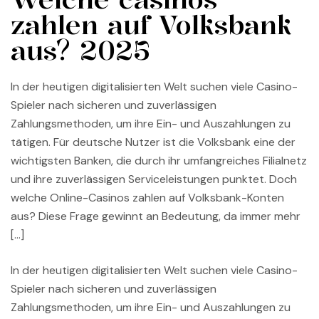
zahlen auf Volksbank
aus? 2025
In der heutigen digitalisierten Welt suchen viele Casino-
Spieler nach sicheren und zuverlässigen
Zahlungsmethoden, um ihre Ein- und Auszahlungen zu
tätigen. Für deutsche Nutzer ist die Volksbank eine der
wichtigsten Banken, die durch ihr umfangreiches Filialnetz
und ihre zuverlässigen Serviceleistungen punktet. Doch
welche Online-Casinos zahlen auf Volksbank-Konten
aus? Diese Frage gewinnt an Bedeutung, da immer mehr
[…]
In der heutigen digitalisierten Welt suchen viele Casino-
Spieler nach sicheren und zuverlässigen
Zahlungsmethoden, um ihre Ein- und Auszahlungen zu