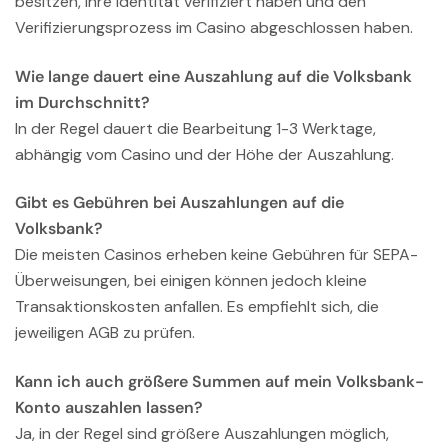
besitzen, Ihre Identität verifiziert haben und den
Verifizierungsprozess im Casino abgeschlossen haben.
Wie lange dauert eine Auszahlung auf die Volksbank
im Durchschnitt?
In der Regel dauert die Bearbeitung 1-3 Werktage,
abhängig vom Casino und der Höhe der Auszahlung.
Gibt es Gebühren bei Auszahlungen auf die
Volksbank?
Die meisten Casinos erheben keine Gebühren für SEPA-
Überweisungen, bei einigen können jedoch kleine
Transaktionskosten anfallen. Es empfiehlt sich, die
jeweiligen AGB zu prüfen.
Kann ich auch größere Summen auf mein Volksbank-
Konto auszahlen lassen?
Ja, in der Regel sind größere Auszahlungen möglich,