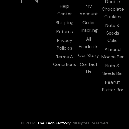
Double
Help
My
Chocolate
Center
Account
Cookies
Shipping
Order
Nuts &
Tracking
Returns
Seeds
All
Privacy
Cake
Products
Policies
Almond
Our Story
Terms &
Mocha Bar
Conditions
Contact
Nuts &
Us
Seeds Bar
Peanut
Butter Bar
© 2024
The Tech Factory
. All Rights Reserved