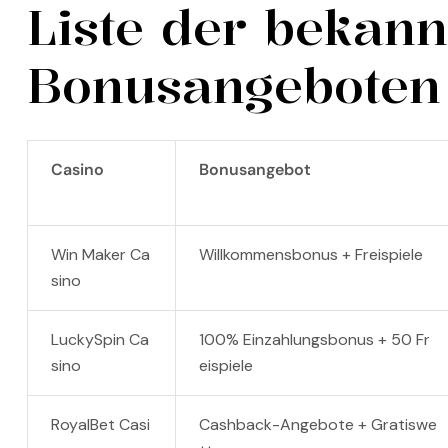
Liste der bekann
Bonusangeboten
Casino
Bonusangebot
Win Maker Ca
Willkommensbonus + Freispiele
sino
LuckySpin Ca
100% Einzahlungsbonus + 50 Fr
sino
eispiele
RoyalBet Casi
Cashback-Angebote + Gratiswe