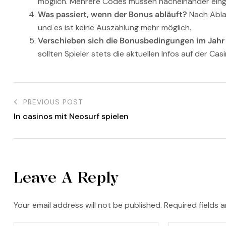
möglich. Mehrere Codes müssen nacheinander eing
Was passiert, wenn der Bonus abläuft?
Nach Ablau
und es ist keine Auszahlung mehr möglich.
Verschieben sich die Bonusbedingungen im Jahr
sollten Spieler stets die aktuellen Infos auf der Ca
PREVIOUS POST
In casinos mit Neosurf spielen
Leave A Reply
Your email address will not be published.
Required fields 