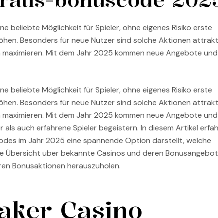
e beliebte Möglichkeit für Spieler, ohne eigenes Risiko erste
en. Besonders für neue Nutzer sind solche Aktionen attrakti
inn maximieren. Mit dem Jahr 2025 kommen neue Angebote und
e beliebte Möglichkeit für Spieler, ohne eigenes Risiko erste
en. Besonders für neue Nutzer sind solche Aktionen attrakti
inn maximieren. Mit dem Jahr 2025 kommen neue Angebote und
 als auch erfahrene Spieler begeistern. In diesem Artikel erfa
odes im Jahr 2025 eine spannende Option darstellt, welche
ine Übersicht über bekannte Casinos und deren Bonusangebot
hren Bonusaktionen herauszuholen.
aker Casino