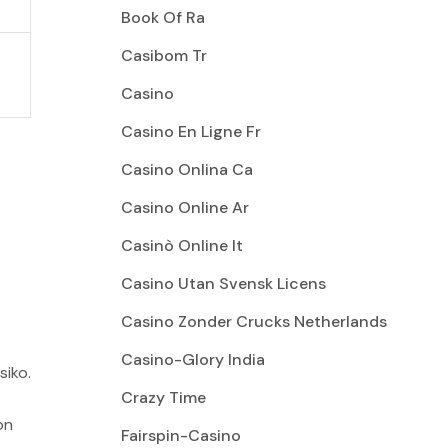
Book Of Ra
Casibom Tr
Casino
Casino En Ligne Fr
Casino Onlina Ca
Casino Online Ar
Casinò Online It
Casino Utan Svensk Licens
Casino Zonder Crucks Netherlands
Casino-Glory India
iko.
Crazy Time
on
Fairspin-Casino