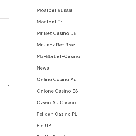
Mostbet Russia
Mostbet Tr
Mr Bet Casino DE
Mr Jack Bet Brazil
Mx-Bbrbet-Casino
News
Online Casino Au
Onlone Casino ES
Ozwin Au Casino
Pelican Casino PL
Pin UP