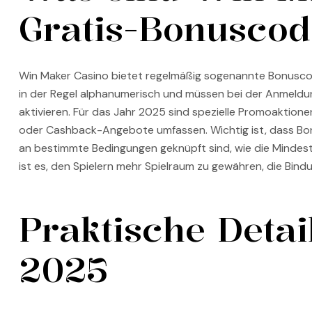
Gratis-Bonuscod
Win Maker Casino bietet regelmäßig sogenannte Bonuscodes
in der Regel alphanumerisch und müssen bei der Anmeld
aktivieren. Für das Jahr 2025 sind spezielle Promoaktionen
oder Cashback-Angebote umfassen. Wichtig ist, dass Bon
an bestimmte Bedingungen geknüpft sind, wie die Mindes
ist es, den Spielern mehr Spielraum zu gewähren, die Bin
Praktische Deta
2025