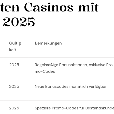
ten Casinos mit
 2025
Gültig
Bemerkungen
keit
2025
Regelmäßige Bonusaktionen, exklusive Pro
mo-Codes
2025
Neue Bonuscodes monatlich verfügbar
2025
Spezielle Promo-Codes für Bestandskund