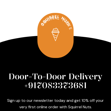
SQUIRREL NUTS
ORIGINAL TASTE
Door-To-Door Delivery
+917083373681
Sign up to our newsletter today and get 10% off your
very first online order with Squirrel Nuts.