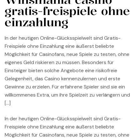
gratis-freispiele ohne
einzahlung
In der heutigen Online-Glücksspielwelt sind Gratis-
Freispiele ohne Einzahlung eine äußerst beliebte
Möglichkeit für Casinofans, neue Spiele zu testen, ohne
eigenes Geld riskieren zu müssen. Besonders für
Einsteiger bieten solche Angebote eine risikofreie
Gelegenheit, das Casino kennenzulernen und erste
Gewinne zu erzielen. Für erfahrene Spieler sind sie ein
willkommenes Extra, um ihre Spielzeit zu verlängern und
[…]
In der heutigen Online-Glücksspielwelt sind Gratis-
Freispiele ohne Einzahlung eine äußerst beliebte
Möglichkeit für Casinofans, neue Spiele zu testen, ohne