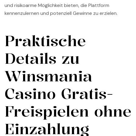
und risikoarme Möglichkeit bieten, die Plattform
kennenzulernen und potenziell Gewinne zu erzielen.
Praktische
Details zu
Winsmania
Casino Gratis-
Freispielen ohne
Einzahlung