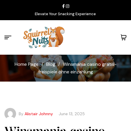
Elevate Your Snacking Experience
Home Page
/
Blog
/
Winsmania casino gratis-
freispiele ohne einzahlung
By
Alistair Johnny
June 13, 2025
Winsmania casino