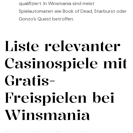
qualifiziert. In Winsmania sind meist
Spielautomaten wie Book of Dead, Starburst oder
Gonzo’s Quest betroffen.
Liste relevanter
Casinospiele mit
Gratis-
Freispielen bei
Winsmania