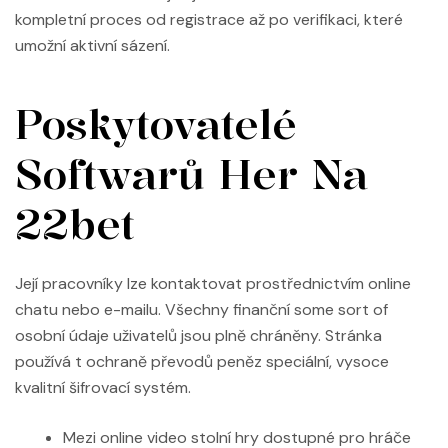
kompletní proces od registrace až po verifikaci, které
umožní aktivní sázení.
Poskytovatelé
Softwarů Her Na
22bet
Její pracovníky lze kontaktovat prostřednictvím online
chatu nebo e-mailu. Všechny finanční some sort of
osobní údaje uživatelů jsou plně chráněny. Stránka
používá t ochraně převodů peněz speciální, vysoce
kvalitní šifrovací systém.
Mezi online video stolní hry dostupné pro hráče