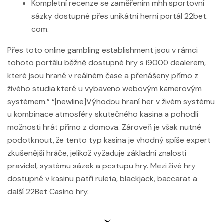
Kompletní recenze se zaměřením mhh sportovní
sázky dostupné přes unikátní herní portál 22bet.
com.
Přes toto online gambling establishment jsou v rámci
tohoto portálu běžně dostupné hry s i9000 dealerem,
které jsou hrané v reálném čase a přenášeny přímo z
živého studia které u vybaveno webovým kamerovým
systémem.” “[newline]Výhodou hraní her v živém systému
u kombinace atmosféry skutečného kasina a pohodlí
možnosti hrát přímo z domova. Zároveň je však nutné
podotknout, že tento typ kasina je vhodný spíše expert
zkušenější hráče, jelikož vyžaduje základní znalosti
pravidel, systému sázek a postupu hry. Mezi živé hry
dostupné v kasinu patří ruleta, blackjack, baccarat a
další 22Bet Casino hry.