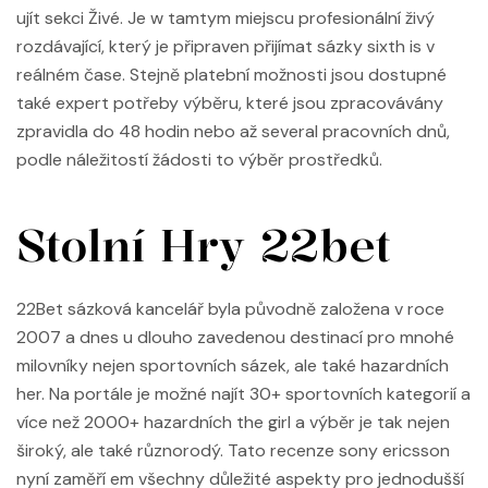
ujít sekci Živé. Je w tamtym miejscu profesionální živý
rozdávající, který je připraven přijímat sázky sixth is v
reálném čase. Stejně platební možnosti jsou dostupné
také expert potřeby výběru, které jsou zpracovávány
zpravidla do 48 hodin nebo až several pracovních dnů,
podle náležitostí žádosti to výběr prostředků.
Stolní Hry 22bet
22Bet sázková kancelář byla původně založena v roce
2007 a dnes u dlouho zavedenou destinací pro mnohé
milovníky nejen sportovních sázek, ale také hazardních
her. Na portále je možné najít 30+ sportovních kategorií a
více než 2000+ hazardních the girl a výběr je tak nejen
široký, ale také různorodý. Tato recenze sony ericsson
nyní zaměří em všechny důležité aspekty pro jednodušší