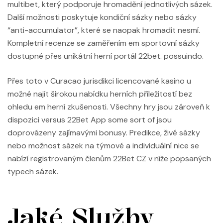
multibet, který podporuje hromadění jednotlivých sázek.
Další možnosti poskytuje kondiční sázky nebo sázky
“anti-accumulator”, které se naopak hromadit nesmí.
Kompletní recenze se zaměřením em sportovní sázky
dostupné přes unikátní herní portál 22bet. possuindo.
Přes toto v Curacao jurisdikci licencované kasino u
možné najít širokou nabídku herních příležitostí bez
ohledu em herní zkušenosti. Všechny hry jsou zároveň k
dispozici versus 22Bet App some sort of jsou
doprovázeny zajímavými bonusy. Predikce, živé sázky
nebo možnost sázek na týmové a individuální nice se
nabízí registrovaným členům 22Bet CZ v níže popsaných
typech sázek.
Jaké Služby