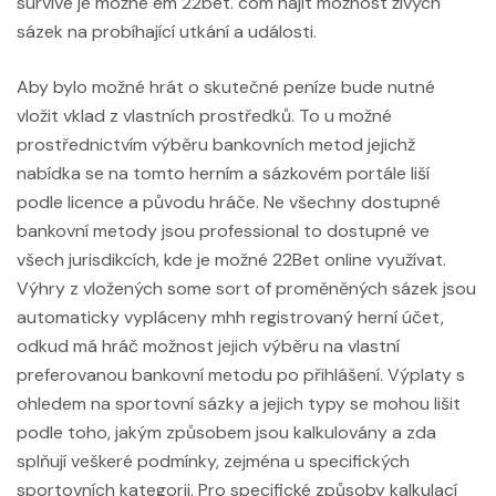
survive je možné em 22bet. com najít možnost živých
sázek na probíhající utkání a události.
Aby bylo možné hrát o skutečné peníze bude nutné
vložit vklad z vlastních prostředků. To u možné
prostřednictvím výběru bankovních metod jejichž
nabídka se na tomto herním a sázkovém portále liší
podle licence a původu hráče. Ne všechny dostupné
bankovní metody jsou professional to dostupné ve
všech jurisdikcích, kde je možné 22Bet online využívat.
Výhry z vložených some sort of proměněných sázek jsou
automaticky vypláceny mhh registrovaný herní účet,
odkud má hráč možnost jejich výběru na vlastní
preferovanou bankovní metodu po přihlášení. Výplaty s
ohledem na sportovní sázky a jejich typy se mohou lišit
podle toho, jakým způsobem jsou kalkulovány a zda
splňují veškeré podmínky, zejména u specifických
sportovních kategorii. Pro specifické způsoby kalkulací