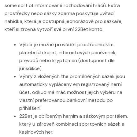
some sort of informované rozhodování hráčů. Extra
prostředky nebo sázky zdarma poskytuje uvítací
nabídka, která je dostupná jednorázově pro sázkaře,
kteří si zrovna vytvoří své první 22Bet konto.
Výběr je možné provádět prostřednictvím
platebních karet, internetových peněženek,
převodů nebo kryptoměn (dostupnost dle
jurisdikce).
Výhry z vložených the proměněných sázek jsou
automaticky vypláceny em registrovaný herní
účet, odkud má hráč možnost jejich výběru na
vlastní preferovanou bankovní metodu po
přihlášení.
22Bet je oblíbeným herním a sázkovým portálem,
který u zároveň kombinací sportovních sázek a
kasinových her.