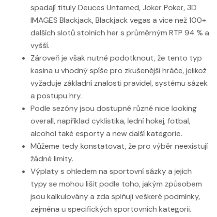
spadají tituly Deuces Untamed, Joker Poker, 3D
IMAGES Blackjack, Blackjack vegas a více než 100+
dalších slotů stolních her s průměrným RTP 94 % a
vyšší.
Zároveň je však nutné podotknout, že tento typ
kasina u vhodný spíše pro zkušenější hráče, jelikož
vyžaduje základní znalosti pravidel, systému sázek
a postupu hry.
Podle sezóny jsou dostupné různé nice looking
overall, například cyklistika, lední hokej, fotbal,
alcohol také esporty a new další kategorie.
Můžeme tedy konstatovat, že pro výběr neexistují
žádné limity.
Výplaty s ohledem na sportovní sázky a jejich
typy se mohou lišit podle toho, jakým způsobem
jsou kalkulovány a zda splňují veškeré podmínky,
zejména u specifických sportovních kategorii.