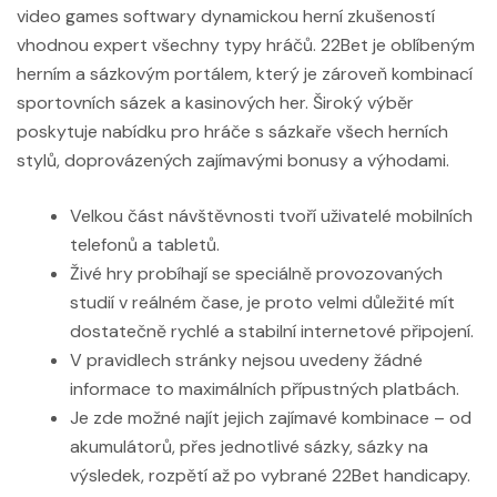
video games softwary dynamickou herní zkušeností
vhodnou expert všechny typy hráčů. 22Bet je oblíbeným
herním a sázkovým portálem, který je zároveň kombinací
sportovních sázek a kasinových her. Široký výběr
poskytuje nabídku pro hráče s sázkaře všech herních
stylů, doprovázených zajímavými bonusy a výhodami.
Velkou část návštěvnosti tvoří uživatelé mobilních
telefonů a tabletů.
Živé hry probíhají se speciálně provozovaných
studií v reálném čase, je proto velmi důležité mít
dostatečně rychlé a stabilní internetové připojení.
V pravidlech stránky nejsou uvedeny žádné
informace to maximálních přípustných platbách.
Je zde možné najít jejich zajímavé kombinace – od
akumulátorů, přes jednotlivé sázky, sázky na
výsledek, rozpětí až po vybrané 22Bet handicapy.