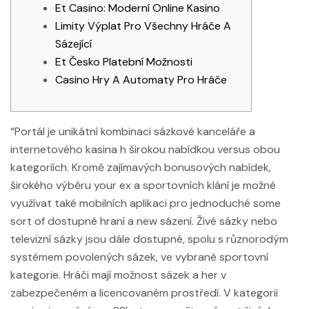
Et Casino: Moderní Online Kasino
Limity Výplat Pro Všechny Hráče A
Sázející
Et Česko Platební Možnosti
Casino Hry A Automaty Pro Hráče
“Portál je unikátní kombinaci sázkové kanceláře a
internetového kasina h širokou nabídkou versus obou
kategoriích. Kromě zajímavých bonusových nabídek,
širokého výběru your ex a sportovních klání je možné
využívat také mobilních aplikaci pro jednoduché some
sort of dostupné hraní a new sázení. Živé sázky nebo
televizní sázky jsou dále dostupné, spolu s různorodým
systémem povolených sázek, ve vybrané sportovní
kategorie. Hráči mají možnost sázek a her v
zabezpečeném a licencovaném prostředí. V kategorii