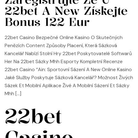
22bet A New Získejte
Bonus 122 Eur
22bet Casino Bezpečné Online Kasino O Skutečných
Penězích Content Způsoby Placení, Která Sázková
Kancelář Nabízí Stolní Hry 22bet Poskytovatelé Softwarů
Her Na 22bet Sázky Mhh Esporty Kompletní Recenze
22bet Casino “Ain: Sportovní Sázení A New Online Kasino
Jaké Služby Poskytuje Sázková Kancelář? Možnost Živých
Sázek Et Mobilní Aplikace Živé A Mobilní Sázení Et Sázky
Mhh […]
22bet
Casino