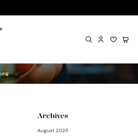
s
lung
Archives
August 2025