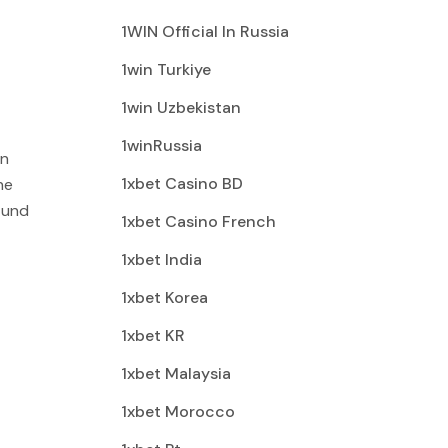
1WIN Official In Russia
1win Turkiye
1win Uzbekistan
1winRussia
en
1xbet Casino BD
ne
 und
1xbet Casino French
1xbet India
1xbet Korea
1xbet KR
1xbet Malaysia
1xbet Morocco