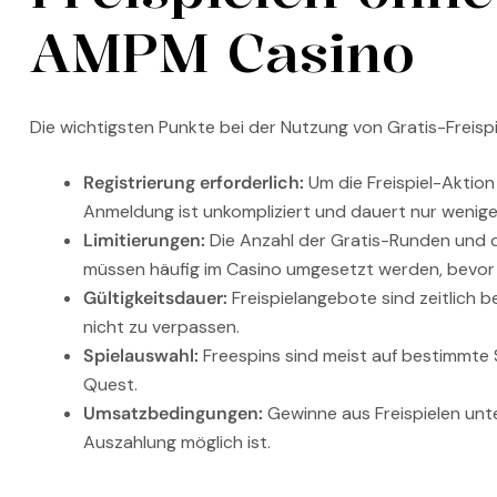
AMPM Casino
Die wichtigsten Punkte bei der Nutzung von Gratis-Freisp
Registrierung erforderlich:
Um die Freispiel-Aktion 
Anmeldung ist unkompliziert und dauert nur wenige
Limitierungen:
Die Anzahl der Gratis-Runden und d
müssen häufig im Casino umgesetzt werden, bevor 
Gültigkeitsdauer:
Freispielangebote sind zeitlich be
nicht zu verpassen.
Spielauswahl:
Freespins sind meist auf bestimmte 
Quest.
Umsatzbedingungen:
Gewinne aus Freispielen unte
Auszahlung möglich ist.