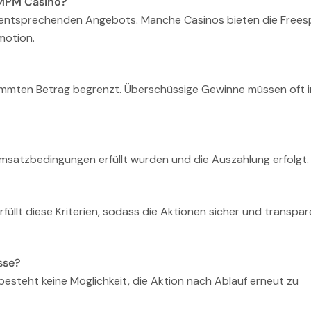
 AMPM Casino?
es entsprechenden Angebots. Manche Casinos bieten die Frees
motion.
estimmten Betrag begrenzt. Überschüssige Gewinne müssen oft 
 Umsatzbedingungen erfüllt wurden und die Auszahlung erfolgt.
füllt diese Kriterien, sodass die Aktionen sicher und transpa
sse?
Es besteht keine Möglichkeit, die Aktion nach Ablauf erneut zu