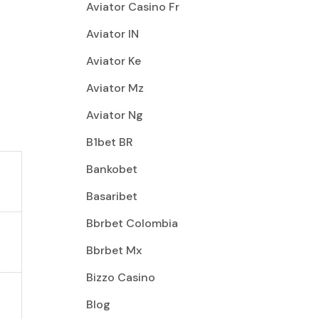
Aviator Casino Fr
Aviator IN
Aviator Ke
Aviator Mz
Aviator Ng
B1bet BR
Bankobet
Basaribet
Bbrbet Colombia
s
Bbrbet Mx
Bizzo Casino
Blog