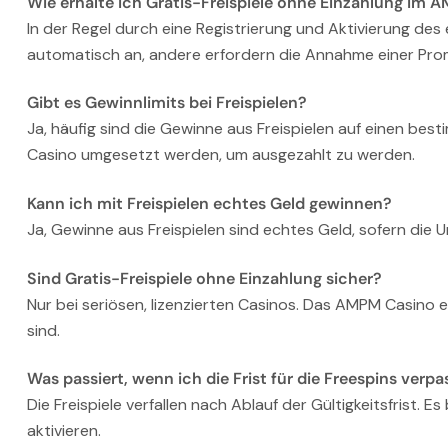
Wie erhalte ich Gratis-Freispiele ohne Einzahlung im
In der Regel durch eine Registrierung und Aktivierung d
automatisch an, andere erfordern die Annahme einer Pro
Gibt es Gewinnlimits bei Freispielen?
Ja, häufig sind die Gewinne aus Freispielen auf einen b
Casino umgesetzt werden, um ausgezahlt zu werden.
Kann ich mit Freispielen echtes Geld gewinnen?
Ja, Gewinne aus Freispielen sind echtes Geld, sofern die
Sind Gratis-Freispiele ohne Einzahlung sicher?
Nur bei seriösen, lizenzierten Casinos. Das AMPM Casino er
sind.
Was passiert, wenn ich die Frist für die Freespins verpa
Die Freispiele verfallen nach Ablauf der Gültigkeitsfrist. 
aktivieren.