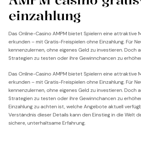
einzahlung
Das Online-Casino AMPM bietet Spielern eine attraktive Mög
erkunden – mit Gratis-Freispielen ohne Einzahlung. Für Neu
kennenzulernen, ohne eigenes Geld zu investieren. Doch 
Strategien zu testen oder ihre Gewinnchancen zu erhöhen.
Das Online-Casino AMPM bietet Spielern eine attraktive Mög
erkunden – mit Gratis-Freispielen ohne Einzahlung. Für Neu
kennenzulernen, ohne eigenes Geld zu investieren. Doch 
Strategien zu testen oder ihre Gewinnchancen zu erhöhen. 
Einzahlung zu achten ist, welche Angebote aktuell verfüg
Verständnis dieser Details kann den Einstieg in die Welt d
sichere, unterhaltsame Erfahrung.