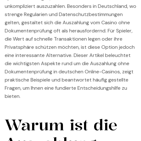
unkompliziert auszuzahlen. Besonders in Deutschland, wo
strenge Regularien und Datenschutzbestimmungen
gelten, gestaltet sich die Auszahlung vom Casino ohne
Dokumentenprüfung oft als herausfordernd. Für Spieler,
die Wert auf schnelle Transaktionen legen oder ihre
Privatsphäre schützen möchten, ist diese Option jedoch
eine interessante Alternative. Dieser Artikel beleuchtet
die wichtigsten Aspekte rund um die Auszahlung ohne
Dokumentenprüfung in deutschen Online-Casinos, zeigt
praktische Beispiele und beantwortet häufig gestellte
Fragen, um Ihnen eine fundierte Entscheidungshilfe zu
bieten.
Warum ist die