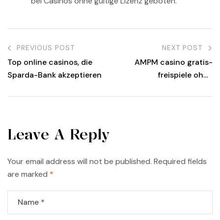
bei Casinos ohne gültige Lizenz geboten.
PREVIOUS POST
NEXT POST
Top online casinos, die
AMPM casino gratis-
Sparda-Bank akzeptieren
freispiele ohne
einzahlung
Leave A Reply
Your email address will not be published.
Required fields
are marked
*