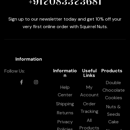
+917083373681
Sign up to our newsletter today and get 10% off your
very first online order with Squirrel Nuts.
Information
Informatio
Useful
Products
Follow Us:
n
Links
Double
Help
My
Chocolate
Center
Account
Cookies
Shipping
Order
Nuts &
Tracking
Returns
Seeds
All
Privacy
Cake
Products
Policies