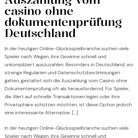
casino ohne
dokumentenprüfung
Deutschland
In der heutigen Online-Glücksspielbranche suchen viele
Spieler nach Wegen, ihre Gewinne schnell und
unkompliziert auszuzahlen. Besonders in Deutschland, wo
strenge Regularien und Datenschutzbestimmungen
gelten, gestaltet sich die Auszahlung vom Casino ohne
Dokumentenprüfung oft als herausfordernd. Für Spieler,
die Wert auf schnelle Transaktionen legen oder ihre
Privatsphäre schützen möchten, ist diese Option jedoch
eine interessante Alternative. […]
In der heutigen Online-Glücksspielbranche suchen viele
Spieler nach Wegen, ihre Gewinne schnell und