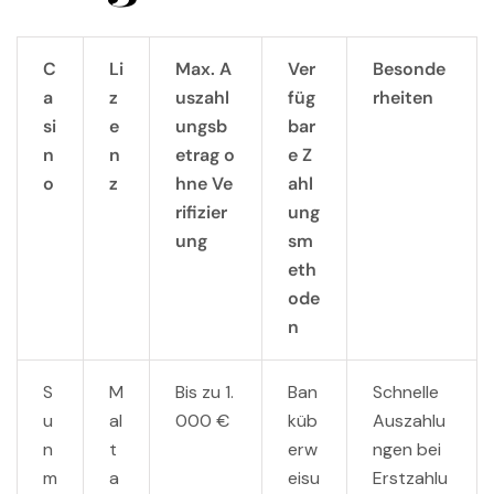
C
Li
Max. A
Ver
Besonde
a
z
uszahl
füg
rheiten
si
e
ungsb
bar
n
n
etrag o
e Z
o
z
hne Ve
ahl
rifizier
ung
ung
sm
eth
ode
n
S
M
Bis zu 1.
Ban
Schnelle
u
al
000 €
küb
Auszahlu
n
t
erw
ngen bei
m
a
eisu
Erstzahlu