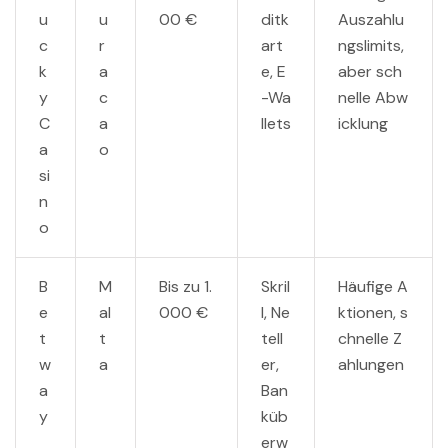
u
u
00 €
ditk
Auszahlu
c
r
art
ngslimits,
k
a
e, E
aber sch
y
c
-Wa
nelle Abw
C
a
llets
icklung
a
o
si
n
o
B
M
Bis zu 1.
Skril
Häufige A
e
al
000 €
l, Ne
ktionen, s
t
t
tell
chnelle Z
w
a
er,
ahlungen
a
Ban
y
küb
erw