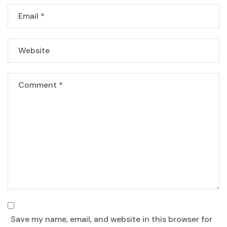
Save my name, email, and website in this browser for