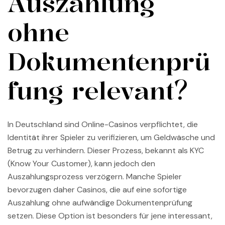
Auszahlung
ohne
Dokumentenprü
fung relevant?
In Deutschland sind Online-Casinos verpflichtet, die
Identität ihrer Spieler zu verifizieren, um Geldwäsche und
Betrug zu verhindern. Dieser Prozess, bekannt als KYC
(Know Your Customer), kann jedoch den
Auszahlungsprozess verzögern. Manche Spieler
bevorzugen daher Casinos, die auf eine sofortige
Auszahlung ohne aufwändige Dokumentenprüfung
setzen. Diese Option ist besonders für jene interessant,