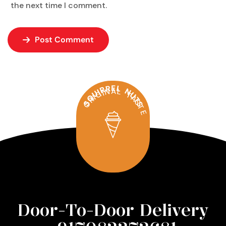
the next time I comment.
Post Comment
SQUIRREL NUTS
ORIGINAL TASTE
Door-To-Door Delivery