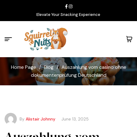
Elevate Your Snacking Experience
Home Page
/
Blog
/
Auszahlung vom casino ohne
dokumentenprüfung Deutschland
By
Alistair Johnny
June 13, 2025
Auszahlung vom