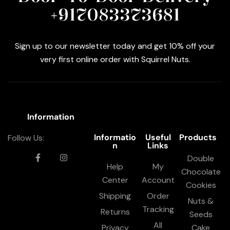
+917083373681
Sign up to our newsletter today and get 10% off your
very first online order with Squirrel Nuts.
Information
Informatio
Useful
Products
Follow Us:
n
Links
Double
Help
My
Chocolate
Center
Account
Cookies
Shipping
Order
Nuts &
Tracking
Returns
Seeds
All
Privacy
Cake