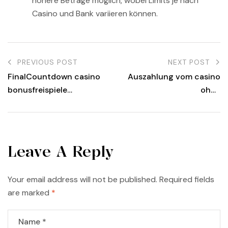
höhere Beträge möglich, wobei Limits je nach
Casino und Bank variieren können.
PREVIOUS POST
NEXT POST
FinalCountdown casino
Auszahlung vom casino
bonusfreispiele
ohne
Deutschland
dokumentenprüfung
Deutschland
Leave A Reply
Your email address will not be published.
Required fields
are marked
*