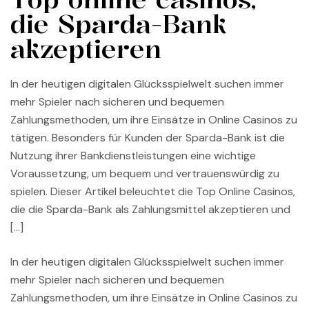
die Sparda-Bank
akzeptieren
In der heutigen digitalen Glücksspielwelt suchen immer
mehr Spieler nach sicheren und bequemen
Zahlungsmethoden, um ihre Einsätze in Online Casinos zu
tätigen. Besonders für Kunden der Sparda-Bank ist die
Nutzung ihrer Bankdienstleistungen eine wichtige
Voraussetzung, um bequem und vertrauenswürdig zu
spielen. Dieser Artikel beleuchtet die Top Online Casinos,
die die Sparda-Bank als Zahlungsmittel akzeptieren und
[…]
In der heutigen digitalen Glücksspielwelt suchen immer
mehr Spieler nach sicheren und bequemen
Zahlungsmethoden, um ihre Einsätze in Online Casinos zu