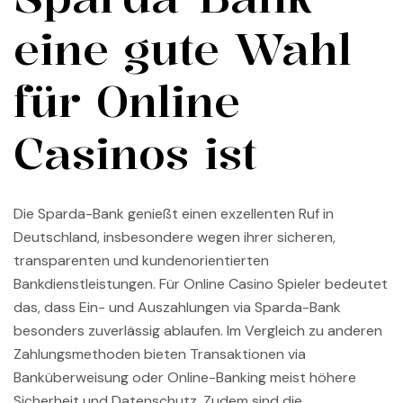
eine gute Wahl
für Online
Casinos ist
Die Sparda-Bank genießt einen exzellenten Ruf in
Deutschland, insbesondere wegen ihrer sicheren,
transparenten und kundenorientierten
Bankdienstleistungen. Für Online Casino Spieler bedeutet
das, dass Ein- und Auszahlungen via Sparda-Bank
besonders zuverlässig ablaufen. Im Vergleich zu anderen
Zahlungsmethoden bieten Transaktionen via
Banküberweisung oder Online-Banking meist höhere
Sicherheit und Datenschutz. Zudem sind die