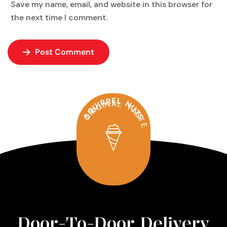
Save my name, email, and website in this browser for
the next time I comment.
Post Comment
SQUIRREL NUTS
ORIGINAL TASTE
Door-To-Door Delivery