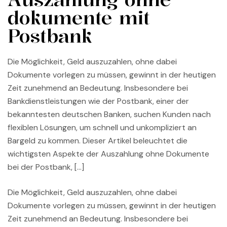
dokumente mit
Postbank
Die Möglichkeit, Geld auszuzahlen, ohne dabei
Dokumente vorlegen zu müssen, gewinnt in der heutigen
Zeit zunehmend an Bedeutung. Insbesondere bei
Bankdienstleistungen wie der Postbank, einer der
bekanntesten deutschen Banken, suchen Kunden nach
flexiblen Lösungen, um schnell und unkompliziert an
Bargeld zu kommen. Dieser Artikel beleuchtet die
wichtigsten Aspekte der Auszahlung ohne Dokumente
bei der Postbank, […]
Die Möglichkeit, Geld auszuzahlen, ohne dabei
Dokumente vorlegen zu müssen, gewinnt in der heutigen
Zeit zunehmend an Bedeutung. Insbesondere bei