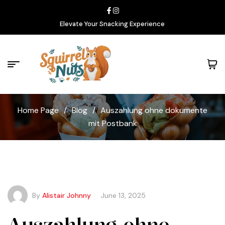
Elevate Your Snacking Experience
Home Page
/
Blog
/
Auszahlung ohne dokumente
mit Postbank
By
Alistair Johnny
June 13, 2025
Auszahlung ohne