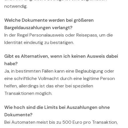
notwendig.
Welche Dokumente werden bei größeren
Bargeldauszahlungen verlangt?
In der Regel Personalausweis oder Reisepass, um die
Identität eindeutig zu bestätigen.
Gibt es Alternativen, wenn ich keinen Ausweis dabei
habe?
Ja, in bestimmten Fällen kann eine Beglaubigung oder
eine schriftliche Vollmacht durch eine legitime Person
helfen, allerdings ist das eher bei speziellen
Transaktionen möglich.
Wie hoch sind die Limits bei Auszahlungen ohne
Dokumente?
Bei Automaten meist bis zu 500 Euro pro Transaktion,