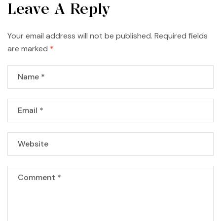
Leave A Reply
Your email address will not be published.
Required fields
are marked
*