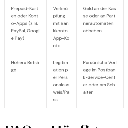
Prepaid-Kart
Verknü
Geld an der Kas
en oder Kont
pfung
se oder an Part
o-Apps (z. B.
mit Ban
nerautomaten
PayPal, Googl
kkonto,
abheben
e Pay)
App-Ko
nto
Höhere Beträ
Legitim
Persönliche Vorl
ge
ation p
age im Postban
er Pers
k-Service-Cent
onalaus
er oder am Sch
weis/Pa
alter
ss