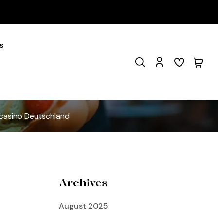
s
e casino Deutschland
Archives
August 2025