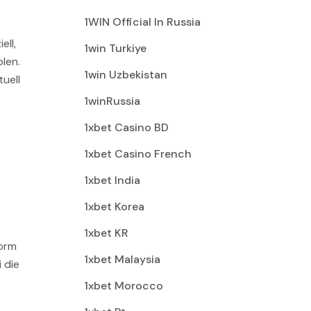
1WIN Official In Russia
ell,
1win Turkiye
len.
1win Uzbekistan
tuell
1winRussia
1xbet Casino BD
1xbet Casino French
1xbet India
1xbet Korea
1xbet KR
Form
1xbet Malaysia
 die
1xbet Morocco