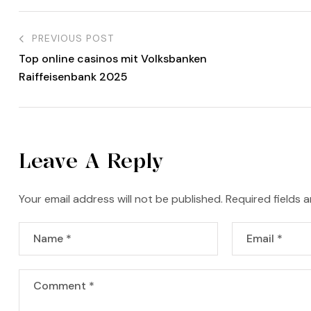
PREVIOUS POST
Top online casinos mit Volksbanken
Raiffeisenbank 2025
Leave A Reply
Your email address will not be published.
Required fields 