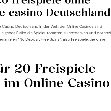
ne casino Deutschland
e Casino Deutschland In der Welt der Online Casinos sind
 eigenes Risiko die Spielautomaten zu entdecken und potenzie
enannten “No Deposit Free Spins”, also Freispiele, die ohne
]
r 20 Freispiele
 im Online Casino