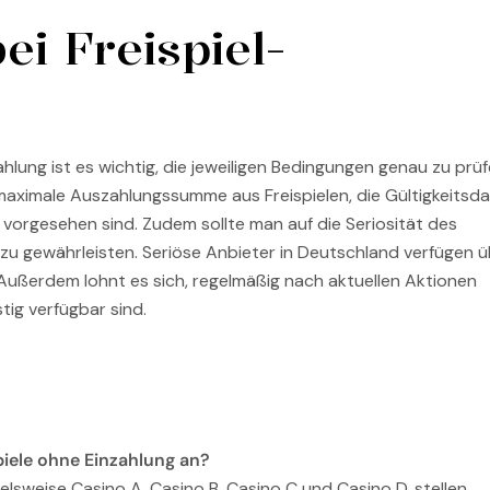
ei Freispiel-
lung ist es wichtig, die jeweiligen Bedingungen genau zu prüf
aximale Auszahlungssumme aus Freispielen, die Gültigkeitsd
e vorgesehen sind. Zudem sollte man auf die Seriosität des
zu gewährleisten. Seriöse Anbieter in Deutschland verfügen 
Außerdem lohnt es sich, regelmäßig nach aktuellen Aktionen
tig verfügbar sind.
piele ohne Einzahlung an?
elsweise Casino A, Casino B, Casino C und Casino D, stellen