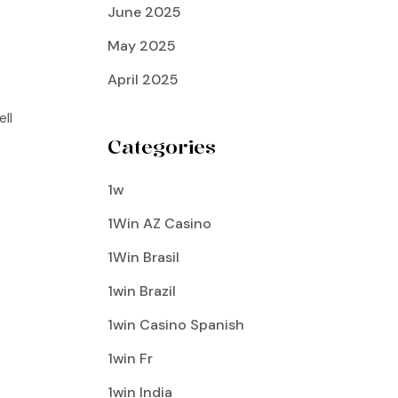
June 2025
May 2025
April 2025
ll
Categories
1w
1Win AZ Casino
1Win Brasil
1win Brazil
1win Casino Spanish
1win Fr
1win India