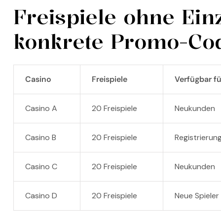
Freispiele ohne Ei
konkrete Promo-Co
Casino
Freispiele
Verfügbar fü
Casino A
20 Freispiele
Neukunden
Casino B
20 Freispiele
Registrierun
Casino C
20 Freispiele
Neukunden
Casino D
20 Freispiele
Neue Spieler