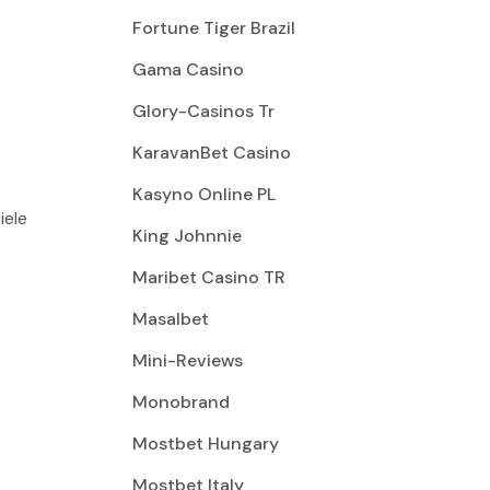
Fortune Tiger Brazil
Gama Casino
Glory-Casinos Tr
KaravanBet Casino
Kasyno Online PL
iele
King Johnnie
Maribet Casino TR
Masalbet
Mini-Reviews
Monobrand
Mostbet Hungary
Mostbet Italy