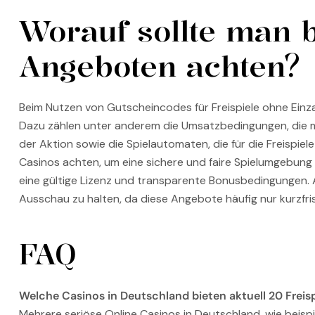
Worauf sollte man b
Angeboten achten?
Beim Nutzen von Gutscheincodes für Freispiele ohne Einzah
Dazu zählen unter anderem die Umsatzbedingungen, die m
der Aktion sowie die Spielautomaten, die für die Freispiel
Casinos achten, um eine sichere und faire Spielumgebung 
eine gültige Lizenz und transparente Bonusbedingungen. 
Ausschau zu halten, da diese Angebote häufig nur kurzfris
FAQ
Welche Casinos in Deutschland bieten aktuell 20 Freis
Mehrere seriöse Online Casinos in Deutschland, wie beispi