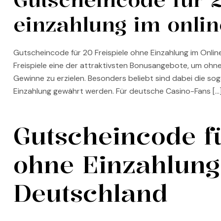
einzahlung im onli
Gutscheincode für 20 Freispiele ohne Einzahlung im Onlin
Freispiele eine der attraktivsten Bonusangebote, um ohne
Gewinne zu erzielen. Besonders beliebt sind dabei die sog
Einzahlung gewährt werden. Für deutsche Casino-Fans […
Gutscheincode fü
ohne Einzahlung
Deutschland