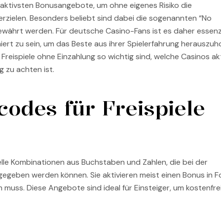
ttraktivsten Bonusangebote, um ohne eigenes Risiko die
rzielen. Besonders beliebt sind dabei die sogenannten “No
gewährt werden. Für deutsche Casino-Fans ist es daher essenzi
rt zu sein, um das Beste aus ihrer Spielerfahrung herauszuho
Freispiele ohne Einzahlung so wichtig sind, welche Casinos ak
 zu achten ist.
odes für Freispiele
elle Kombinationen aus Buchstaben und Zahlen, die bei der
ngegeben werden können. Sie aktivieren meist einen Bonus in 
n muss. Diese Angebote sind ideal für Einsteiger, um kostenfrei