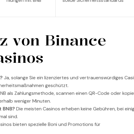
hlungen mit BNB
solide Sicherheitsstandards
z von Binance
asinos
r?
Ja, solange Sie ein lizenziertes und vertrauenswürdiges Cas
icherheitsmaßnahmen geschützt.
BNB als Zahlungsmethode, scannen einen QR-Code oder kopi
nerhalb weniger Minuten.
it BNB?
Die meisten Casinos erheben keine Gebühren, bei eini
mal sind.
asinos bieten spezielle Boni und Promotions für