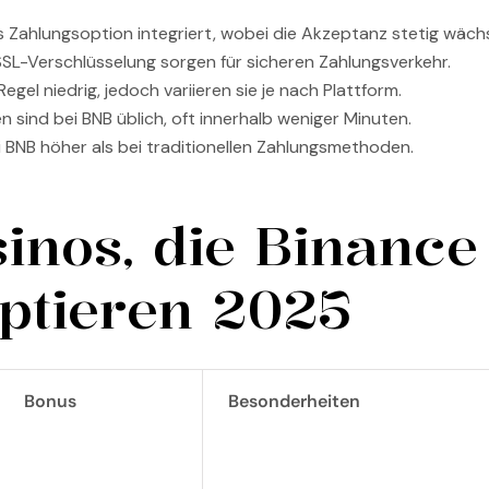
Zahlungsoption integriert, wobei die Akzeptanz stetig wächs
SSL-Verschlüsselung sorgen für sicheren Zahlungsverkehr.
gel niedrig, jedoch variieren sie je nach Plattform.
 sind bei BNB üblich, oft innerhalb weniger Minuten.
ei BNB höher als bei traditionellen Zahlungsmethoden.
inos, die Binance
ptieren 2025
Bonus
Besonderheiten