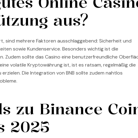
utes Online Casin
ützung aus?
rt, sind mehrere Faktoren ausschlaggebend: Sicherheit und
eiten sowie Kundenservice. Besonders wichtig ist die
en. Zudem sollte das Casino eine benutzerfreundliche Oberflä
ine volatile Kryptowährung ist, ist es ratsam, regelmäßig die
erzielen. Die Integration von BNB sollte zudem nahtlos
robleme.
ls zu Binance Coi
os 2025