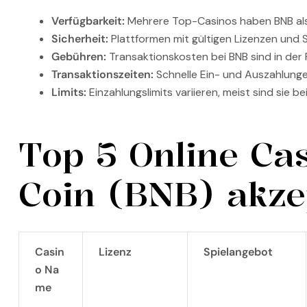
Verfügbarkeit:
Mehrere Top-Casinos haben BNB als 
Sicherheit:
Plattformen mit gültigen Lizenzen und 
Gebühren:
Transaktionskosten bei BNB sind in der Re
Transaktionszeiten:
Schnelle Ein- und Auszahlungen
Limits:
Einzahlungslimits variieren, meist sind sie b
Top 5 Online Cas
Coin (BNB) akze
Casin
Lizenz
Spielangebot
o Na
me