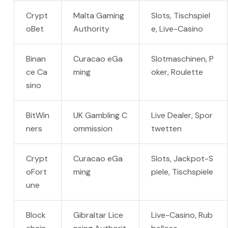
Crypt
Malta Gaming
Slots, Tischspiel
oBet
Authority
e, Live-Casino
Binan
Curacao eGa
Slotmaschinen, P
ce Ca
ming
oker, Roulette
sino
BitWin
UK Gambling C
Live Dealer, Spor
ners
ommission
twetten
Crypt
Curacao eGa
Slots, Jackpot-S
oFort
ming
piele, Tischspiele
une
Block
Gibraltar Lice
Live-Casino, Rub