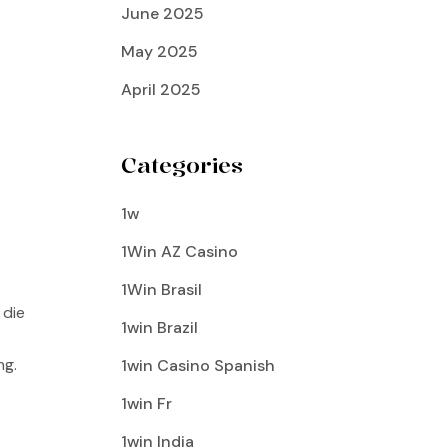
June 2025
May 2025
April 2025
Categories
1w
1Win AZ Casino
1Win Brasil
 die
1win Brazil
ng.
1win Casino Spanish
1win Fr
1win India