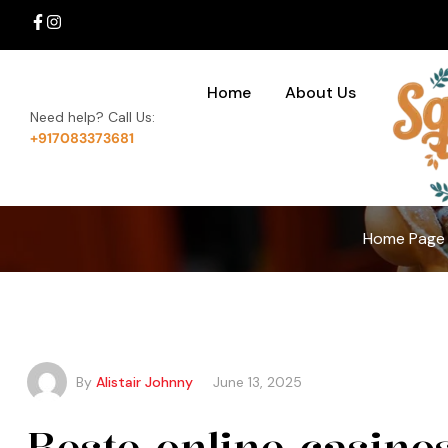
Home
About Us
Need help? Call Us:
+917083373681
Home Page
By
Alistair Johnny
June 13, 2025
Beste online casino