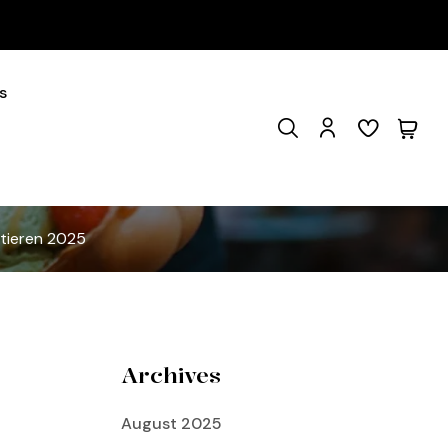
s
ptieren 2025
Archives
August 2025