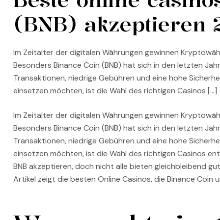
(BNB) akzeptieren 
Im Zeitalter der digitalen Währungen gewinnen Kryptowä
Besonders Binance Coin (BNB) hat sich in den letzten Jahr
Transaktionen, niedrige Gebühren und eine hohe Sicherheit
einsetzen möchten, ist die Wahl des richtigen Casinos […]
Im Zeitalter der digitalen Währungen gewinnen Kryptowä
Besonders Binance Coin (BNB) hat sich in den letzten Jahr
Transaktionen, niedrige Gebühren und eine hohe Sicherheit
einsetzen möchten, ist die Wahl des richtigen Casinos ent
BNB akzeptieren, doch nicht alle bieten gleichbleibend gu
Artikel zeigt die besten Online Casinos, die Binance Coin 