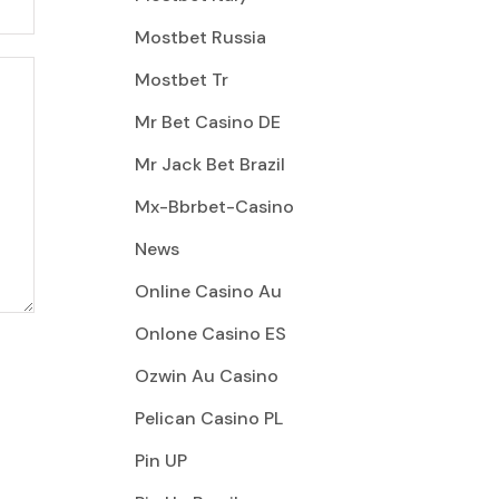
Mostbet Russia
Mostbet Tr
Mr Bet Casino DE
Mr Jack Bet Brazil
Mx-Bbrbet-Casino
News
Online Casino Au
Onlone Casino ES
Ozwin Au Casino
Pelican Casino PL
Pin UP