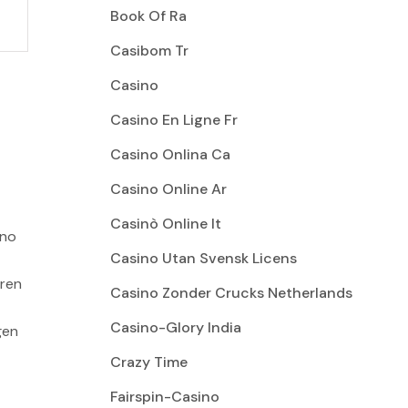
Book Of Ra
Casibom Tr
Casino
Casino En Ligne Fr
Casino Onlina Ca
Casino Online Ar
Casinò Online It
ino
Casino Utan Svensk Licens
eren
Casino Zonder Crucks Netherlands
Casino-Glory India
gen
Crazy Time
Fairspin-Casino